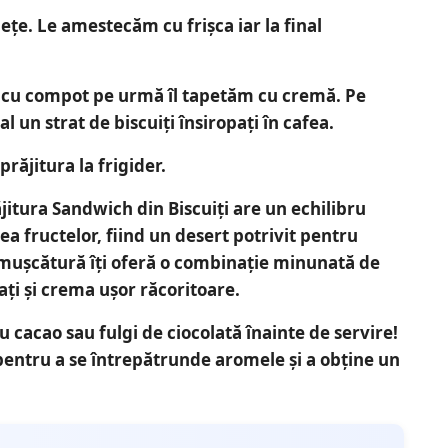
ețe. Le amestecăm cu frișca iar la final
l cu compot pe urmă îl tapetăm cu cremă. Pe
l un strat de biscuiți însiropați în cafea.
ăjitura la frigider.
jitura Sandwich din Biscuiți are un echilibru
ea fructelor
, fiind un desert potrivit pentru
e mușcătură îți oferă o combinație minunată de
opați și crema ușor răcoritoare.
u cacao sau fulgi de ciocolată
înainte de servire!
 pentru a se întrepătrunde aromele și a obține un