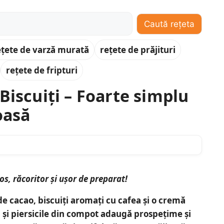
Caută rețeta
ețete de varză murată
rețete de prăjituri
rețete de fripturi
Biscuiți – Foarte simplu
oasă
os, răcoritor și ușor de preparat!
 de cacao
, biscuiți aromați cu cafea și
o cremă
i și piersicile din compot adaugă prospețime și