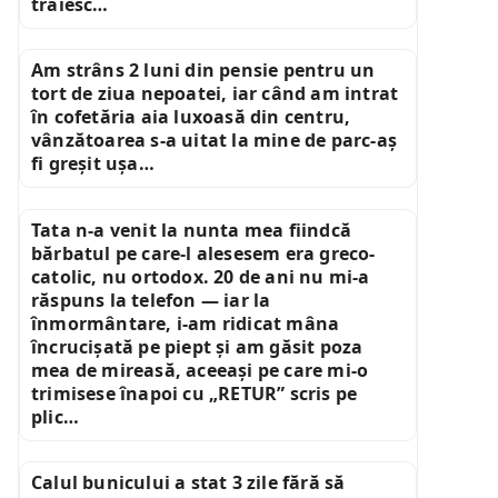
trăiesc…
Am strâns 2 luni din pensie pentru un
tort de ziua nepoatei, iar când am intrat
în cofetăria aia luxoasă din centru,
vânzătoarea s-a uitat la mine de parc-aș
fi greșit ușa…
Tata n-a venit la nunta mea fiindcă
bărbatul pe care-l alesesem era greco-
catolic, nu ortodox. 20 de ani nu mi-a
răspuns la telefon — iar la
înmormântare, i-am ridicat mâna
încrucișată pe piept și am găsit poza
mea de mireasă, aceeași pe care mi-o
trimisese înapoi cu „RETUR” scris pe
plic…
Calul bunicului a stat 3 zile fără să