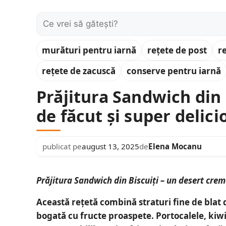
Caută:
murături pentru iarnă
rețete de post
r
rețete de zacuscă
conserve pentru iarnă
Prăjitura Sandwich din 
de făcut și super delici
publicat pe
august 13, 2025
de
Elena Mocanu
Prăjitura Sandwich din Biscuiți – un desert crem
Această rețetă combină
straturi fine de blat
bogată cu fructe proaspete
. Portocalele, kiw