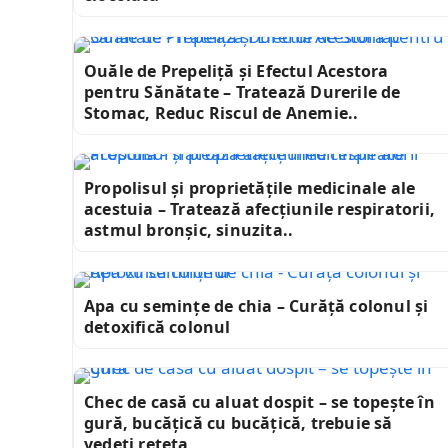
Ouăle de Prepeliță și Efectul Acestora
pentru Sănătate – Tratează Durerile de
Stomac, Reduc Riscul de Anemie..
Propolisul și proprietățile medicinale ale
acestuia – Tratează afecțiunile respiratorii,
astmul bronșic, sinuzita..
Apa cu semințe de chia – Curăță colonul și
detoxifică colonul
Chec de casă cu aluat dospit – se topește în
gură, bucățică cu bucățică, trebuie să
vedeți rețeta