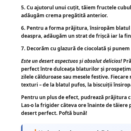
5.
Cu ajutorul unui cuțit, tăiem fructele cubul
adăugăm crema pregătită anterior.
6.
Pentru a forma prăjitura, însiropăm blatu
deaspra, adăugăm un strat de frișcă iar la fina
7.
Decorăm cu glazură de ciocolată și punem pr
Este un desert aspectuos și absolut delicios!
Pră
perfect între
dulceața blaturilor și prospețim
zilele călduroase sau mesele festive. Fiecar
texturi – de la blatul pufos, la biscuiții însir
Pentru un plus de efect,
pudrează prăjitura c
Las-o la frigider câteva ore înainte de tăiere
desert perfect.
Poftă bună!