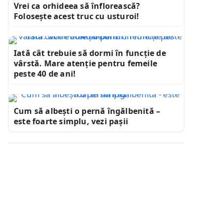
Vrei ca orhideea să înflorească?
Folosește acest truc cu usturoi!
Iată cât trebuie să dormi în funcție de
vârstă. Mare atenție pentru femeile
peste 40 de ani!
Cum să albești o pernă îngălbenită –
este foarte simplu, vezi pașii