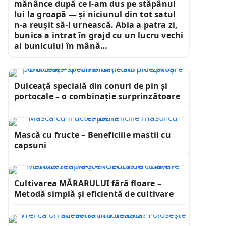
mănânce după ce l-am dus pe stăpânul
lui la groapă — și niciunul din tot satul
n-a reușit să-l urnească. Abia a patra zi,
bunica a intrat în grajd cu un lucru vechi
al bunicului în mână…
Dulceață specială din conuri de pin și
portocale – o combinație surprinzătoare
Mască cu fructe – Beneficiile mastii cu
capsuni
Cultivarea MĂRARULUI fără floare –
Metodă simplă și eficientă de cultivare