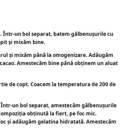
. Într-un bol separat, batem gălbenușurile cu
pit și mixăm bine.
rul și mixăm până la omogenizare. Adăugăm
e cacao. Amestecăm bine până obținem un aluat
rtie de copt. Coacem la temperatura de 200 de
 Într-un bol separat, amestecăm gălbenușurile
compoziția obținută la fiert, pe foc mic.
foc și adăugăm gelatina hidratată. Amestecăm