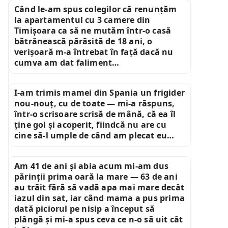
Când le-am spus colegilor că renunțăm
la apartamentul cu 3 camere din
Timișoara ca să ne mutăm într-o casă
bătrânească părăsită de 18 ani, o
verișoară m-a întrebat în față dacă nu
cumva am dat faliment…
I-am trimis mamei din Spania un frigider
nou-nouț, cu de toate — mi-a răspuns,
într-o scrisoare scrisă de mână, că ea îl
ține gol și acoperit, fiindcă nu are cu
cine să-l umple de când am plecat eu…
Am 41 de ani și abia acum mi-am dus
părinții prima oară la mare — 63 de ani
au trăit fără să vadă apa mai mare decât
iazul din sat, iar când mama a pus prima
dată piciorul pe nisip a început să
plângă și mi-a spus ceva ce n-o să uit cât