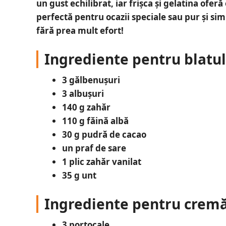
un gust echilibrat, iar frișca și gelatina oferă
perfectă pentru ocazii speciale sau pur și sim
fără prea mult efort!
Ingrediente pentru blatul
3 gălbenușuri
3 albușuri
140 g zahăr
110 g făină albă
30 g pudră de cacao
un praf de sare
1 plic zahăr vanilat
35 g unt
Ingrediente pentru cremă
3 portocale