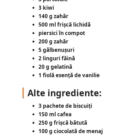
3 kiwi
140 g zahăr
500 ml frișcă lichidă
piersici în compot
200 g zahăr
5 gălbenușuri
2 linguri făină
20 g gelatină
1 fiolă esență de vanilie
Alte ingrediente:
3 pachete de biscuiți
150 ml cafea
250 g frișcă bătută
100 g ciocolată de menaj