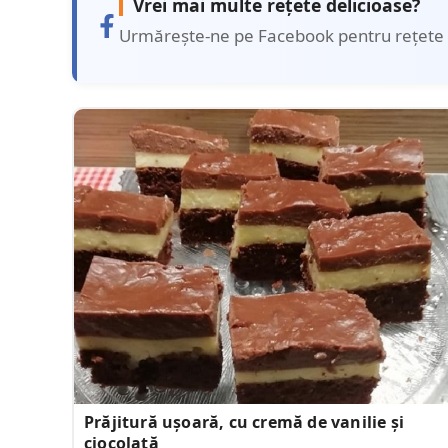
Vrei mai multe rețete delicioase?
Urmărește-ne pe Facebook pentru rețete 
Prăjitură ușoară, cu cremă de vanilie și
ciocolată