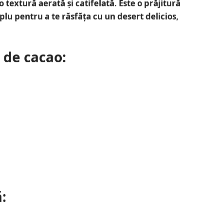
 o textură aerată și catifelată. Este o prăjitură
plu pentru a te răsfăța cu un desert delicios,
 de cacao:
: