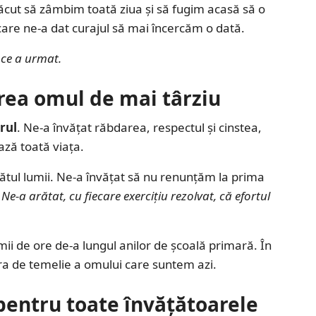
ăcut să zâmbim toată ziua și să fugim acasă să o
, care ne-a dat curajul să mai încercăm o dată.
 ce a urmat.
ea omul de mai târziu
rul
. Ne-a învățat răbdarea, respectul și cinstea,
ază toată viața.
ătul lumii. Ne-a învățat să nu renunțăm la prima
.
Ne-a arătat, cu fiecare exercițiu rezolvat, că efortul
 mii de ore de-a lungul anilor de școală primară. În
tra de temelie a omului care suntem azi.
pentru toate învățătoarele