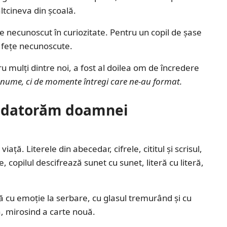
tcineva din școală.
e necunoscut în curiozitate. Pentru un copil de șase
de fețe necunoscute.
ru mulți dintre noi, a fost al doilea om de încredere
 anume, ci de momente întregi care ne-au format.
le datorăm doamnei
iață. Literele din abecedar, cifrele, cititul și scrisul,
, copilul descifrează sunet cu sunet, literă cu literă,
ă cu emoție la serbare, cu glasul tremurând și cu
ă, mirosind a carte nouă.