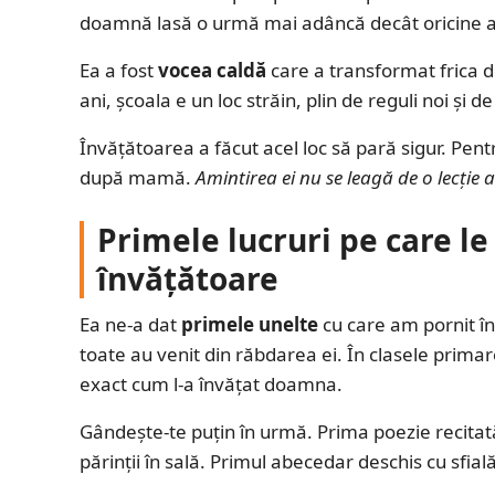
doamnă lasă o urmă mai adâncă decât oricine al
Ea a fost
vocea caldă
care a transformat frica d
ani, școala e un loc străin, plin de reguli noi și 
Învățătoarea a făcut acel loc să pară sigur. Pent
după mamă.
Amintirea ei nu se leagă de o lecție
Primele lucruri pe care 
învățătoare
Ea ne-a dat
primele unelte
cu care am pornit în v
toate au venit din răbdarea ei. În clasele primare
exact cum l-a învățat doamna.
Gândește-te puțin în urmă. Prima poezie recitat
părinții în sală. Primul abecedar deschis cu sfial