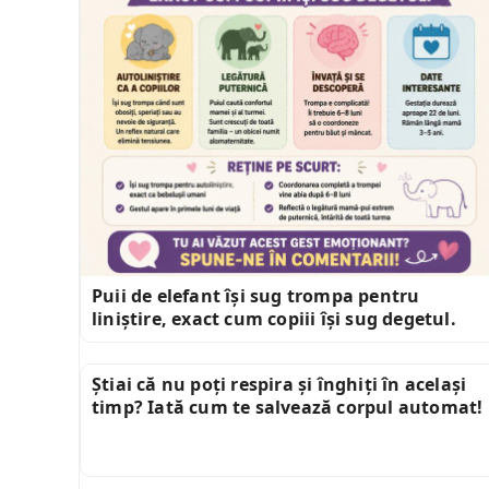
Puii de elefant își sug trompa pentru
liniștire, exact cum copiii își sug degetul.
Știai că nu poți respira și înghiți în același
timp? Iată cum te salvează corpul automat!