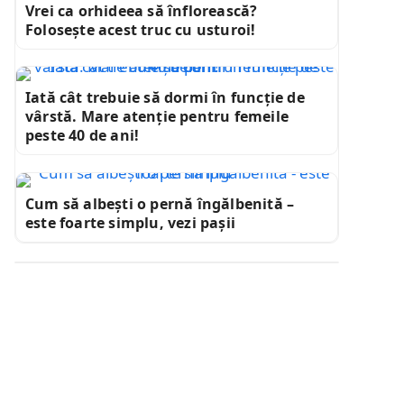
Vrei ca orhideea să înflorească?
Folosește acest truc cu usturoi!
Iată cât trebuie să dormi în funcție de
vârstă. Mare atenție pentru femeile
peste 40 de ani!
Cum să albești o pernă îngălbenită –
este foarte simplu, vezi pașii