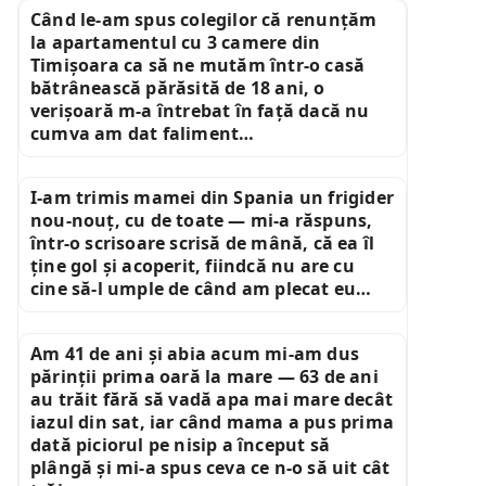
Când le-am spus colegilor că renunțăm
la apartamentul cu 3 camere din
Timișoara ca să ne mutăm într-o casă
bătrânească părăsită de 18 ani, o
verișoară m-a întrebat în față dacă nu
cumva am dat faliment…
I-am trimis mamei din Spania un frigider
nou-nouț, cu de toate — mi-a răspuns,
într-o scrisoare scrisă de mână, că ea îl
ține gol și acoperit, fiindcă nu are cu
cine să-l umple de când am plecat eu…
Am 41 de ani și abia acum mi-am dus
părinții prima oară la mare — 63 de ani
au trăit fără să vadă apa mai mare decât
iazul din sat, iar când mama a pus prima
dată piciorul pe nisip a început să
plângă și mi-a spus ceva ce n-o să uit cât