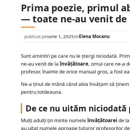
Prima poezie, primul a
— toate ne-au venit de 
publicat pe
iunie 1, 2025
de
Elena Mocanu
Sunt amintiri pe care nu le ștergi niciodată. Pr
ne-au venit de la
învățătoare
, omul care ne-a d
profesor, înainte de orice manual gros, a fost ea
Ne-a ținut de mână când abia învățam să ținem 
pentru totdeauna.
De ce nu uităm niciodată
Mulți adulți țin minte numele
învățătoarei
de la
au uitat numele aproape tuturor profesorilor de