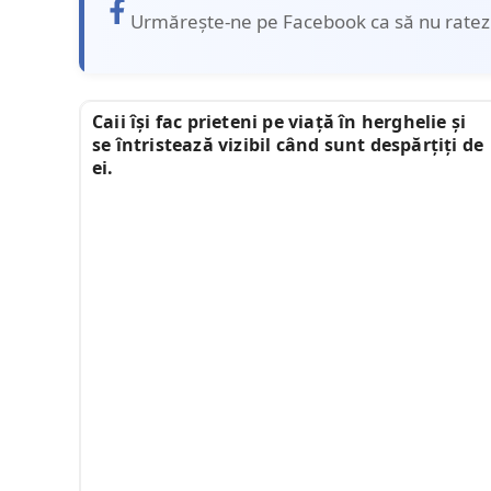
Urmărește-ne pe Facebook ca să nu ratezi 
Caii își fac prieteni pe viață în herghelie și
se întristează vizibil când sunt despărțiți de
ei.