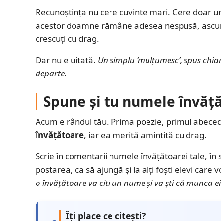
Recunoștința nu cere cuvinte mari. Cere doar u
acestor doamne rămâne adesea nespusă, ascunsă 
crescuți cu drag.
Dar nu e uitată.
Un simplu ‘mulțumesc’, spus chiar
departe.
Spune și tu numele învăță
Acum e rândul tău. Prima poezie, primul abeceda
învățătoare
, iar ea merită amintită cu drag.
Scrie în comentarii numele învățătoarei tale, în 
postarea, ca să ajungă și la alți foști elevi car
o învățătoare va citi un nume și va ști că munca e
Îți place ce citești?