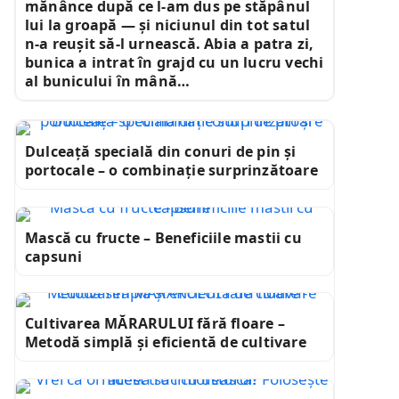
mănânce după ce l-am dus pe stăpânul
lui la groapă — și niciunul din tot satul
n-a reușit să-l urnească. Abia a patra zi,
bunica a intrat în grajd cu un lucru vechi
al bunicului în mână…
Dulceață specială din conuri de pin și
portocale – o combinație surprinzătoare
Mască cu fructe – Beneficiile mastii cu
capsuni
Cultivarea MĂRARULUI fără floare –
Metodă simplă și eficientă de cultivare