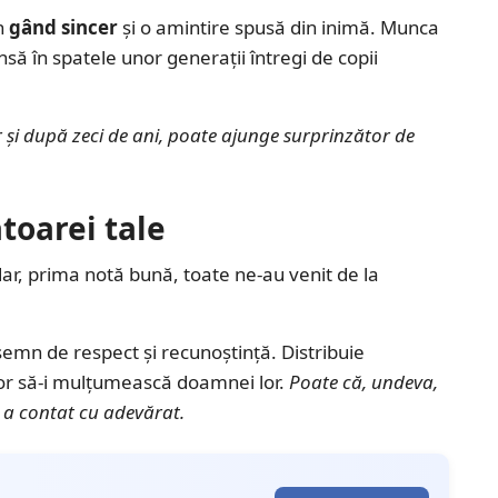
n
gând sincer
și o amintire spusă din inimă. Munca
în spatele unor generații întregi de copii
 și după zeci de ani, poate ajunge surprinzător de
toarei tale
r, prima notă bună, toate ne-au venit de la
semn de respect și recunoștință. Distribuie
e vor să-i mulțumească doamnei lor.
Poate că, undeva,
i a contat cu adevărat.