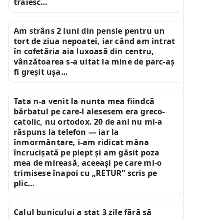
trăiesc…
Am strâns 2 luni din pensie pentru un
tort de ziua nepoatei, iar când am intrat
în cofetăria aia luxoasă din centru,
vânzătoarea s-a uitat la mine de parc-aș
fi greșit ușa…
Tata n-a venit la nunta mea fiindcă
bărbatul pe care-l alesesem era greco-
catolic, nu ortodox. 20 de ani nu mi-a
răspuns la telefon — iar la
înmormântare, i-am ridicat mâna
încrucișată pe piept și am găsit poza
mea de mireasă, aceeași pe care mi-o
trimisese înapoi cu „RETUR” scris pe
plic…
Calul bunicului a stat 3 zile fără să