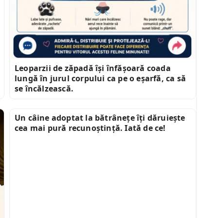
Leoparzii de zăpadă își înfășoară coada
lungă în jurul corpului ca pe o eșarfă, ca să
se încălzească.
Un câine adoptat la bătrânețe îți dăruiește
cea mai pură recunoștință. Iată de ce!