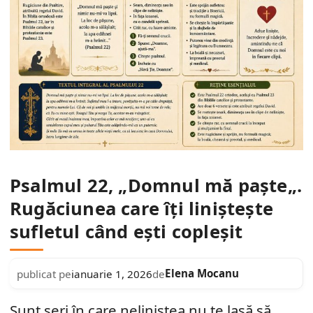
Psalmul 22, „Domnul mă paște„.
Rugăciunea care îți liniștește
sufletul când ești copleșit
Elena Mocanu
publicat pe
ianuarie 1, 2026
de
Sunt seri în care neliniștea nu te lasă să