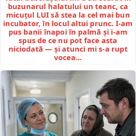
buzunarul halatului un teanc, ca
micuțul LUI să stea la cel mai bun
incubator, în locul altui prunc. I-am
pus banii înapoi în palmă și i-am
spus de ce nu pot face asta
niciodată — și atunci mi s-a rupt
vocea…