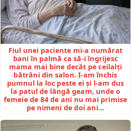
Fiul unei paciente mi-a numărat
bani în palmă ca să-i îngrijesc
mama mai bine decât pe ceilalți
bătrâni din salon. I-am închis
pumnul la loc peste ei și l-am dus
la patul de lângă geam, unde o
femeie de 84 de ani nu mai primise
pe nimeni de doi ani…