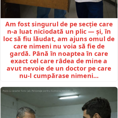
Am fost singurul de pe secție care
n-a luat niciodată un plic — și, în
loc să fiu lăudat, am ajuns omul de
care nimeni nu voia să fie de
gardă. Până în noaptea în care
exact cel care râdea de mine a
avut nevoie de un doctor pe care
nu-l cumpărase nimeni…