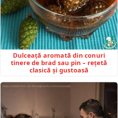
Dulceață aromată din conuri
tinere de brad sau pin – rețetă
clasică și gustoasă