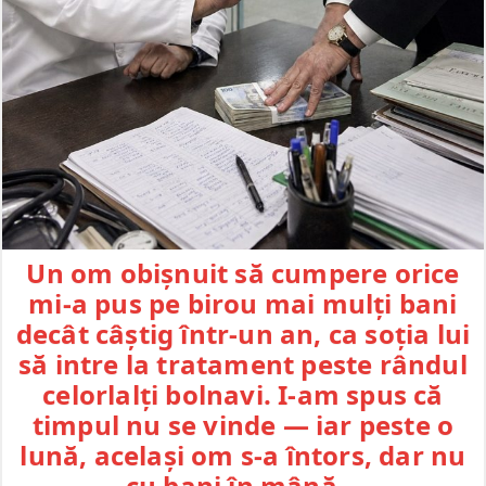
Un om obișnuit să cumpere orice
mi-a pus pe birou mai mulți bani
decât câștig într-un an, ca soția lui
să intre la tratament peste rândul
celorlalți bolnavi. I-am spus că
timpul nu se vinde — iar peste o
lună, același om s-a întors, dar nu
cu bani în mână…