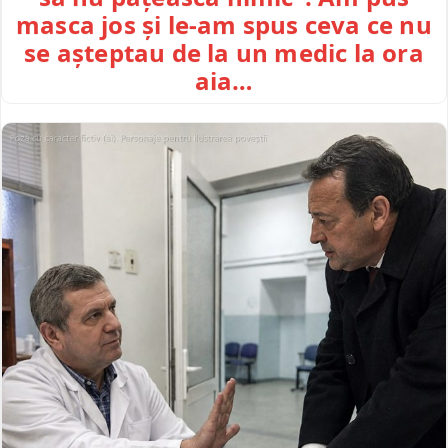
masca jos și le-am spus ceva ce nu
se așteptau de la un medic la ora
aia…