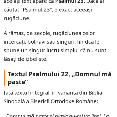
același text apare ca
Psalmul 23
. Dacă ai
căutat „Psalmul 23”, e exact aceeași
rugăciune.
A rămas, de secole, rugăciunea celor
încercați, bolnavi sau singuri, fiindcă le
spune un singur lucru simplu, că nu sunt
lăsați de izbeliște.
Textul Psalmului 22, „Domnul mă
paște”
Iată textul integral, în varianta din Biblia
Sinodală a Bisericii Ortodoxe Române:
„Domnul mă paște și nimic nu-mi va lipsi. La