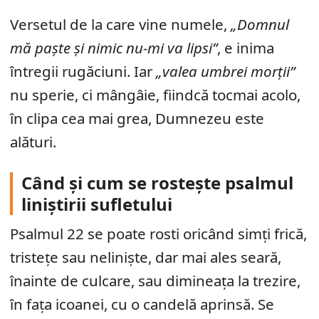
Versetul de la care vine numele,
„Domnul
mă paște și nimic nu-mi va lipsi”
, e inima
întregii rugăciuni. Iar
„valea umbrei morții”
nu sperie, ci mângâie, fiindcă tocmai acolo,
în clipa cea mai grea, Dumnezeu este
alături.
Când și cum se rostește psalmul
liniștirii sufletului
Psalmul 22 se poate rosti oricând simți frică,
tristețe sau neliniște, dar mai ales seară,
înainte de culcare, sau dimineața la trezire,
în fața icoanei, cu o candelă aprinsă. Se