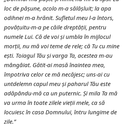
loc de pășune, acolo m-a sălășluit; la apa
odihnei m-a hrănit. Sufletul meu l-a întors,
povățuitu-m-a pe căile dreptății, pentru
numele Lui. Că de voi și umbla în mijlocul
morții, nu mă voi teme de rele; că Tu cu mine
ești. Toiagul Tău și varga Ta, acestea m-au
mângâiat. Gătit-ai masă înaintea mea,
împotriva celor ce mă necăjesc; uns-ai cu
untdelemn capul meu și paharul Tău este
adăpându-mă ca un puternic. Și mila Ta mă
va urma în toate zilele vieții mele, ca să
locuiesc în casa Domnului, întru lungime de
zile.”