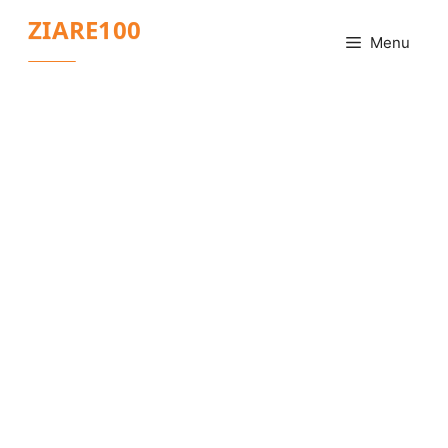
Sari
ZIARE100
la
Menu
conținut