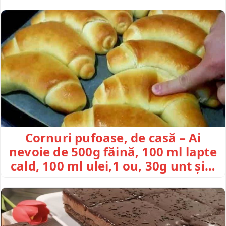
Cornuri pufoase, de casă – Ai
nevoie de 500g făină, 100 ml lapte
cald, 100 ml ulei,1 ou, 30g unt și…