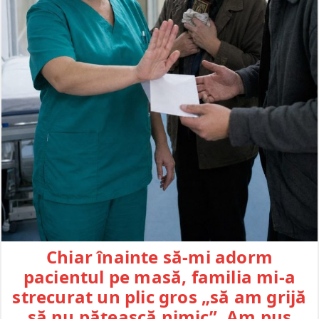
Chiar înainte să-mi adorm
pacientul pe masă, familia mi-a
strecurat un plic gros „să am grijă
să nu pățească nimic”. Am pus