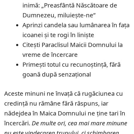
inimă: „Preasfântă Născătoare de
Dumnezeu, miluiește-ne”
Aprinzi candela sau lumânarea în fața
icoanei și te rogi în liniște
Citești Paraclisul Maicii Domnului la
vreme de încercare
Primești totul cu recunoștință, fără
goană după senzațional
Aceste minuni ne învață că rugăciunea cu
credință nu rămâne fără răspuns, iar
nădejdea în Maica Domnului ne ține tari în
încercări.
De multe ori, cea mai mare minune
nu este vindecarea trupului, ci schimbarea