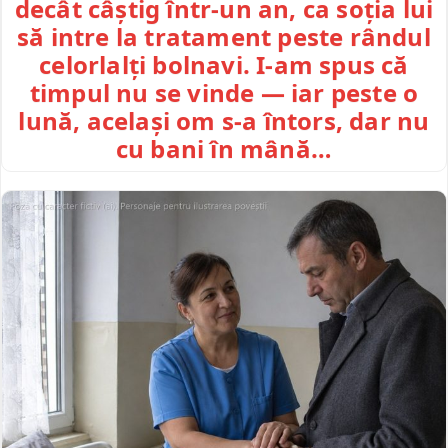
decât câștig într-un an, ca soția lui
să intre la tratament peste rândul
celorlalți bolnavi. I-am spus că
timpul nu se vinde — iar peste o
lună, același om s-a întors, dar nu
cu bani în mână…