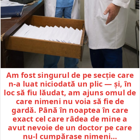
Am fost singurul de pe secție care
n-a luat niciodată un plic — și, în
loc să fiu lăudat, am ajuns omul de
care nimeni nu voia să fie de
gardă. Până în noaptea în care
exact cel care râdea de mine a
avut nevoie de un doctor pe care
nu-l cumpărase nimeni…