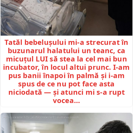
Tatăl bebelușului mi-a strecurat în
buzunarul halatului un teanc, ca
micuțul LUI să stea la cel mai bun
incubator, în locul altui prunc. I-am
pus banii înapoi în palmă și i-am
spus de ce nu pot face asta
niciodată — și atunci mi s-a rupt
vocea…