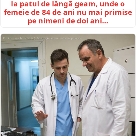
la patul de lângă geam, unde o
femeie de 84 de ani nu mai primise
pe nimeni de doi ani…