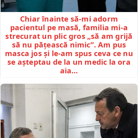
Chiar înainte să-mi adorm
pacientul pe masă, familia mi-a
strecurat un plic gros „să am grijă
să nu pățească nimic”. Am pus
masca jos și le-am spus ceva ce nu
se așteptau de la un medic la ora
aia…