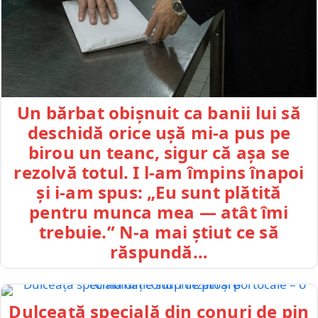
Un bărbat obișnuit ca banii lui să
deschidă orice ușă mi-a pus pe
birou un teanc, sigur că așa se
rezolvă totul. I l-am împins înapoi
și i-am spus: „Eu sunt plătită
pentru munca mea — atât îmi
trebuie.” N-a mai știut ce să
răspundă…
Dulceață specială din conuri de pin