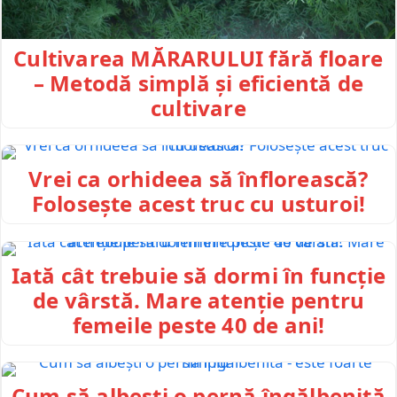
Cultivarea MĂRARULUI fără floare
– Metodă simplă și eficientă de
cultivare
Vrei ca orhideea să înflorească?
Folosește acest truc cu usturoi!
Iată cât trebuie să dormi în funcție
de vârstă. Mare atenție pentru
femeile peste 40 de ani!
Cum să albești o pernă îngălbenită