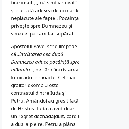
tine însuți, „mă simt vinovat”,
și e legată adesea de urmările
neplăcute ale faptei. Pocăința
privește spre Dumnezeu și
spre cel pe care l-ai supărat.
Apostolul Pavel scrie limpede
că
„întristarea cea după
Dumnezeu aduce pocăință spre
mântuire”
, pe când întristarea
lumii aduce moarte. Cel mai
grăitor exemplu este
contrastul dintre Iuda și
Petru. Amândoi au greșit față
de Hristos. Iuda a avut doar
un regret deznădăjduit, care l-
a dus la pieire. Petru a plâns