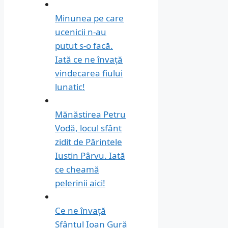
Minunea pe care
ucenicii n-au
putut s-o facă.
Iată ce ne învață
vindecarea fiului
lunatic!
Mănăstirea Petru
Vodă, locul sfânt
zidit de Părintele
Iustin Pârvu. Iată
ce cheamă
pelerinii aici!
Ce ne învață
Sfântul Ioan Gură