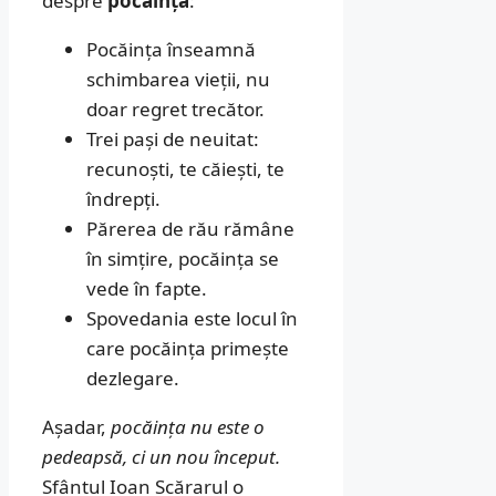
despre
pocăință
:
Pocăința înseamnă
schimbarea vieții, nu
doar regret trecător.
Trei pași de neuitat:
recunoști, te căiești, te
îndrepți.
Părerea de rău rămâne
în simțire, pocăința se
vede în fapte.
Spovedania este locul în
care pocăința primește
dezlegare.
Așadar,
pocăința nu este o
pedeapsă, ci un nou început.
Sfântul Ioan Scărarul o