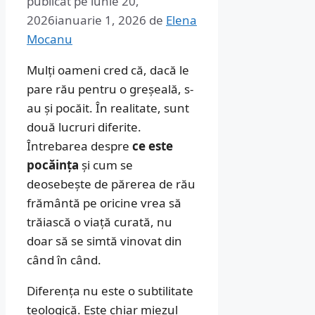
publicat pe
iunie 20,
2026
ianuarie 1, 2026
de
Elena
Mocanu
Mulți oameni cred că, dacă le
pare rău pentru o greșeală, s-
au și pocăit. În realitate, sunt
două lucruri diferite.
Întrebarea despre
ce este
pocăința
și cum se
deosebește de părerea de rău
frământă pe oricine vrea să
trăiască o viață curată, nu
doar să se simtă vinovat din
când în când.
Diferența nu este o subtilitate
teologică. Este chiar miezul