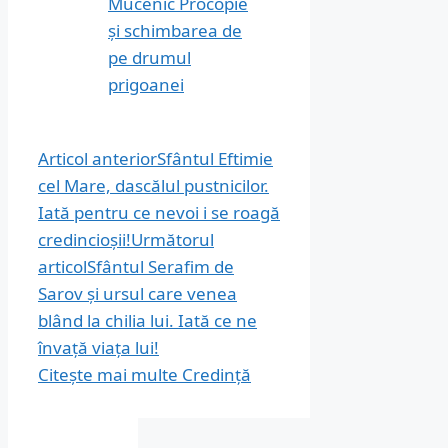
Mucenic Procopie
și schimbarea de
pe drumul
prigoanei
Articol anterior
Sfântul Eftimie
cel Mare, dascălul pustnicilor.
Iată pentru ce nevoi i se roagă
credincioșii!
Următorul
articol
Sfântul Serafim de
Sarov și ursul care venea
blând la chilia lui. Iată ce ne
învață viața lui!
Citește mai multe
Credință