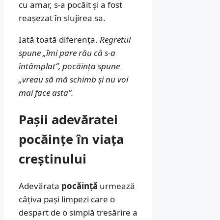
cu amar, s-a pocăit și a fost
reașezat în slujirea sa.
Iată toată diferența.
Regretul
spune „îmi pare rău că s-a
întâmplat”, pocăința spune
„vreau să mă schimb și nu voi
mai face asta”.
Pașii adevăratei
pocăințe în viața
creștinului
Adevărata
pocăință
urmează
câțiva pași limpezi care o
despart de o simplă tresărire a