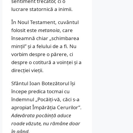
sentiment trecător, ci o
lucrare statornică a inimii.
În Noul Testament, cuvântul
folosit este
metanoia
, care
înseamnă chiar „schimbarea
minții” și a felului de a fi. Nu
vorbim despre o părere, ci
despre o cotitură a voinței și a
direcției vieții.
Sfântul Ioan Botezătorul își
începe predica tocmai cu
îndemnul „Pocăiți-vă, căci s-a
apropiat Împărăția Cerurilor”.
Adevărata pocăință aduce
roade văzute, nu rămâne doar
în gând.