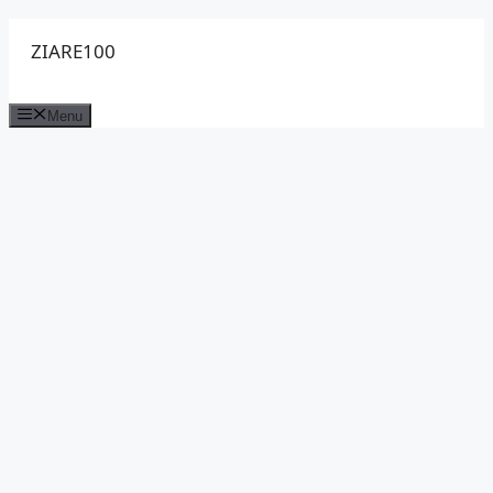
Sari
ZIARE100
la
conținut
Menu