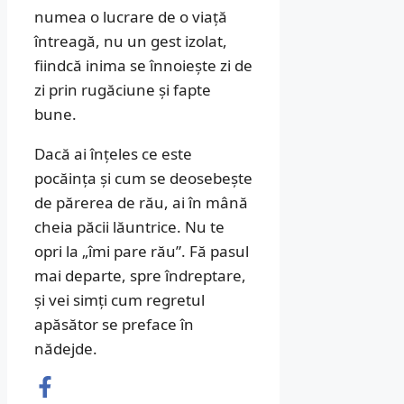
numea o lucrare de o viață
întreagă, nu un gest izolat,
fiindcă inima se înnoiește zi de
zi prin rugăciune și fapte
bune.
Dacă ai înțeles ce este
pocăința și cum se deosebește
de părerea de rău, ai în mână
cheia păcii lăuntrice. Nu te
opri la „îmi pare rău”. Fă pasul
mai departe, spre îndreptare,
și vei simți cum regretul
apăsător se preface în
nădejde.