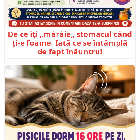
De ce îți „mârâie„ stomacul când
ți-e foame. Iată ce se întâmplă
de fapt înăuntru!