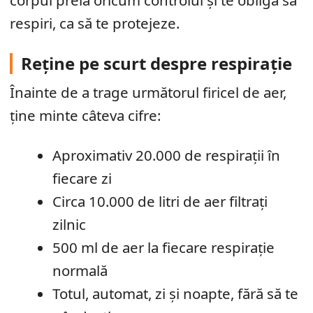
corpul preia oricum controlul și te obligă să
respiri, ca să te protejeze.
Reține pe scurt despre respirație
Înainte de a trage următorul firicel de aer,
ține minte câteva cifre:
Aproximativ 20.000 de respirații în
fiecare zi
Circa 10.000 de litri de aer filtrați
zilnic
500 ml de aer la fiecare respirație
normală
Totul, automat, zi și noapte, fără să te