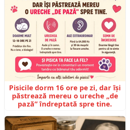
Pisicile dorm 16 ore pe zi, dar își
păstrează mereu o ureche „de
pază” îndreptată spre tine.