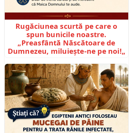
Rugăciunea scurtă pe care o
spun bunicile noastre.
„Preasfântă Născătoare de
Dumnezeu, miluiește-ne pe noi!„