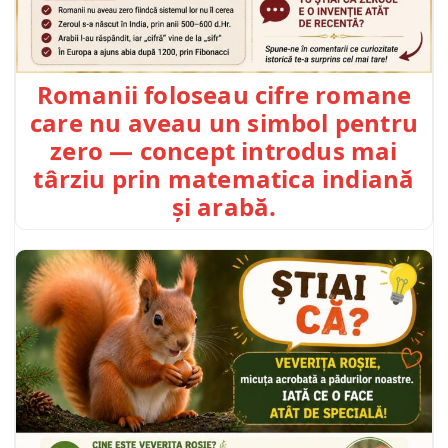
Romanii foloseau cifre romane
care nu aveau un simbol pentru
zero — concept introdus mai
târziu prin matematica indiană
și arabă.