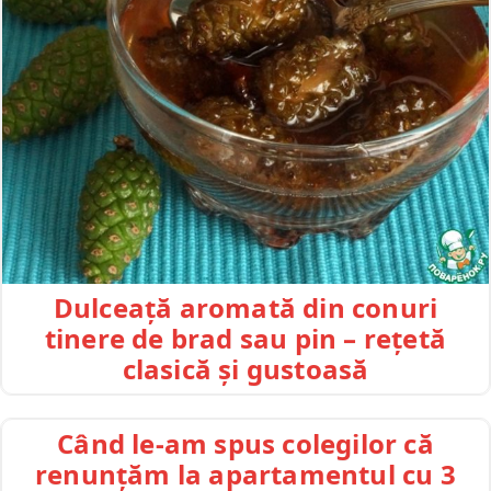
Dulceață aromată din conuri
tinere de brad sau pin – rețetă
clasică și gustoasă
Când le-am spus colegilor că
renunțăm la apartamentul cu 3