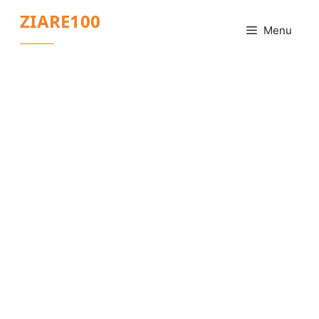
Sari
ZIARE100
la
Menu
conținut