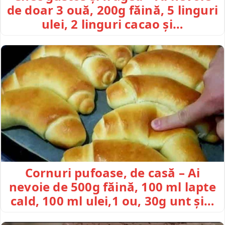
de doar 3 ouă, 200g făină, 5 linguri
ulei, 2 linguri cacao și…
Cornuri pufoase, de casă – Ai
nevoie de 500g făină, 100 ml lapte
cald, 100 ml ulei,1 ou, 30g unt și…