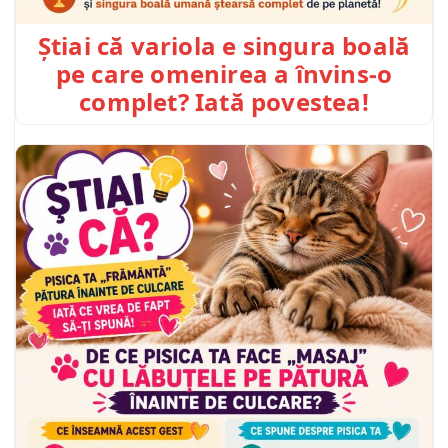
Știai că variola e singura boală
pe care omenirea a învins-o
complet? Iată povestea!