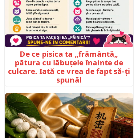
De ce pisica ta „frământă„
pătura cu lăbuțele înainte de
culcare. Iată ce vrea de fapt să-ți
spună!