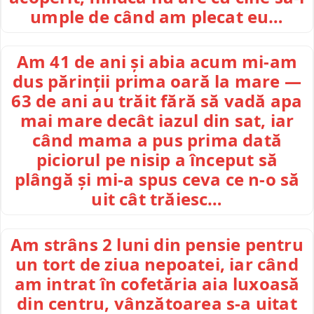
umple de când am plecat eu…
Am 41 de ani și abia acum mi-am
dus părinții prima oară la mare —
63 de ani au trăit fără să vadă apa
mai mare decât iazul din sat, iar
când mama a pus prima dată
piciorul pe nisip a început să
plângă și mi-a spus ceva ce n-o să
uit cât trăiesc…
Am strâns 2 luni din pensie pentru
un tort de ziua nepoatei, iar când
am intrat în cofetăria aia luxoasă
din centru, vânzătoarea s-a uitat