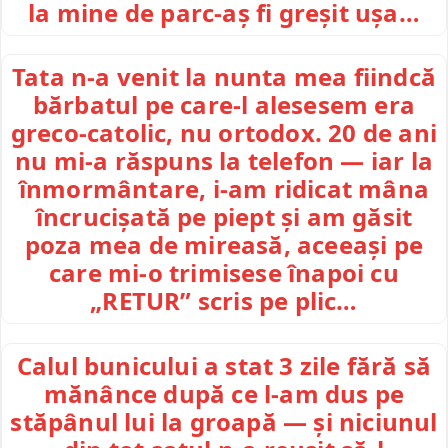
la mine de parc-aș fi greșit ușa…
Tata n-a venit la nunta mea fiindcă
bărbatul pe care-l alesesem era
greco-catolic, nu ortodox. 20 de ani
nu mi-a răspuns la telefon — iar la
înmormântare, i-am ridicat mâna
încrucișată pe piept și am găsit
poza mea de mireasă, aceeași pe
care mi-o trimisese înapoi cu
„RETUR” scris pe plic…
Calul bunicului a stat 3 zile fără să
mănânce după ce l-am dus pe
stăpânul lui la groapă — și niciunul