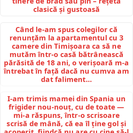
tinere de brad sau pin – rețetă
clasică și gustoasă
Când le-am spus colegilor că
renunțăm la apartamentul cu 3
camere din Timișoara ca să ne
mutăm într-o casă bătrânească
părăsită de 18 ani, o verișoară m-a
întrebat în față dacă nu cumva am
dat faliment…
I-am trimis mamei din Spania un
frigider nou-nouț, cu de toate —
mi-a răspuns, într-o scrisoare
scrisă de mână, că ea îl ține gol și
acoperit, fiindcă nu are cu cine să-l