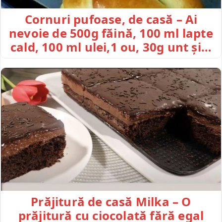
Cornuri pufoase, de casă – Ai
nevoie de 500g făină, 100 ml lapte
cald, 100 ml ulei,1 ou, 30g unt și…
Prăjitură de casă Milka – O
prăjitură cu ciocolată fără egal