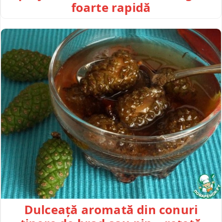
foarte rapidă
Dulceață aromată din conuri