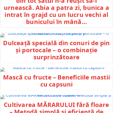
din tot satul n-a reușit să-l
urnească. Abia a patra zi, bunica a
intrat în grajd cu un lucru vechi al
bunicului în mână…
Dulceață specială din conuri de pin
și portocale – o combinație
surprinzătoare
Mască cu fructe – Beneficiile mastii
cu capsuni
Cultivarea MĂRARULUI fără floare
– Metodă simplă și eficientă de