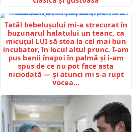
Tatăl bebelușului mi-a strecurat în
buzunarul halatului un teanc, ca
micuțul LUI să stea la cel mai bun
incubator, în locul altui prunc. I-am
pus banii înapoi în palmă și i-am
spus de ce nu pot face asta
niciodată — și atunci mi s-a rupt
vocea…