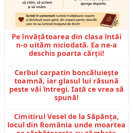
Pe învățătoarea din clasa întâi
n-o uităm niciodată. Ea ne-a
deschis poarta cărții!
Cerbul carpatin boncăluiește
toamnă, iar glasul lui răsună
peste văi întregi. Iată ce vrea să
spună!
Cimitirul Vesel de la Săpânța,
locul din România unde moartea
se sărbătorește cu zâmbete