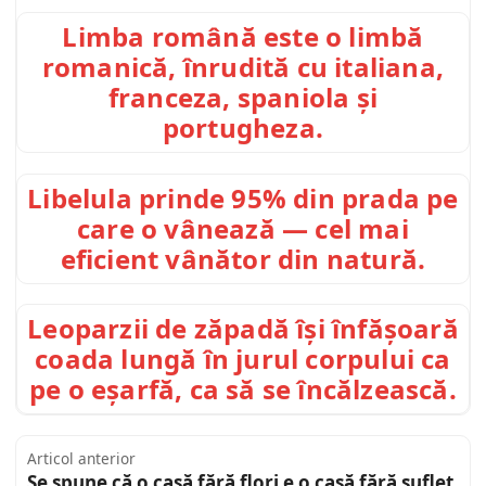
Limba română este o limbă
romanică, înrudită cu italiana,
franceza, spaniola și
portugheza.
Libelula prinde 95% din prada pe
care o vânează — cel mai
eficient vânător din natură.
Leoparzii de zăpadă își înfășoară
coada lungă în jurul corpului ca
pe o eșarfă, ca să se încălzească.
Articol anterior
Se spune că o casă fără flori e o casă fără suflet