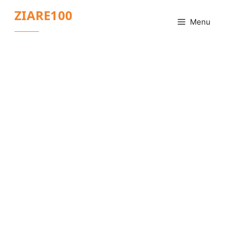
Sari
ZIARE100
la
Menu
conținut