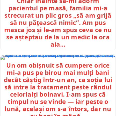
Chiar înainte să-mi adorm
pacientul pe masă, familia mi-a
strecurat un plic gros „să am grijă
să nu pățească nimic”. Am pus
masca jos și le-am spus ceva ce nu
se așteptau de la un medic la ora
aia…
Un om obișnuit să cumpere orice
mi-a pus pe birou mai mulți bani
decât câștig într-un an, ca soția lui
să intre la tratament peste rândul
celorlalți bolnavi. I-am spus că
timpul nu se vinde — iar peste o
lună, același om s-a întors, dar nu
cu bani în mână…