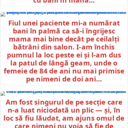
Fiul unei paciente mi-a numărat
bani în palmă ca să-i îngrijesc
mama mai bine decât pe ceilalți
bătrâni din salon. I-am închis
pumnul la loc peste ei și l-am dus
la patul de lângă geam, unde o
femeie de 84 de ani nu mai primise
pe nimeni de doi ani…
Am fost singurul de pe secție care
n-a luat niciodată un plic — și, în
loc să fiu lăudat, am ajuns omul de
care nimeni nu voia să fie de