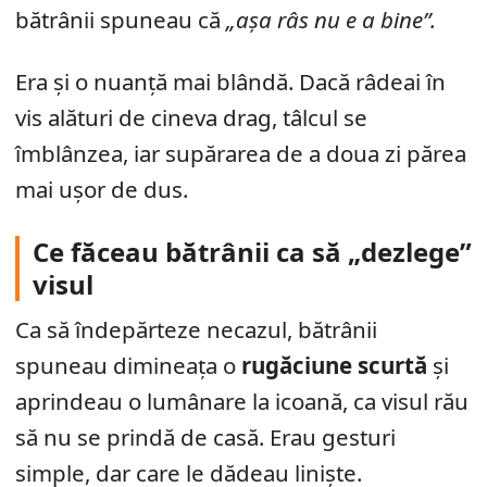
bătrânii spuneau că
„așa râs nu e a bine”.
Era și o nuanță mai blândă. Dacă râdeai în
vis alături de cineva drag, tâlcul se
îmblânzea, iar supărarea de a doua zi părea
mai ușor de dus.
Ce făceau bătrânii ca să „dezlege”
visul
Ca să îndepărteze necazul, bătrânii
spuneau dimineața o
rugăciune scurtă
și
aprindeau o lumânare la icoană, ca visul rău
să nu se prindă de casă. Erau gesturi
simple, dar care le dădeau liniște.