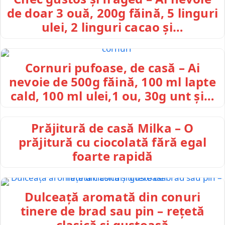
de doar 3 ouă, 200g făină, 5 linguri
ulei, 2 linguri cacao și…
Cornuri pufoase, de casă – Ai
nevoie de 500g făină, 100 ml lapte
cald, 100 ml ulei,1 ou, 30g unt și…
Prăjitură de casă Milka – O
prăjitură cu ciocolată fără egal
foarte rapidă
Dulceață aromată din conuri
tinere de brad sau pin – rețetă
clasică și gustoasă