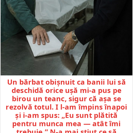
Un bărbat obișnuit ca banii lui să
deschidă orice ușă mi-a pus pe
birou un teanc, sigur că așa se
rezolvă totul. I l-am împins înapoi
și i-am spus: „Eu sunt plătită
pentru munca mea — atât îmi
trebuie.” N-a mai știut ce să