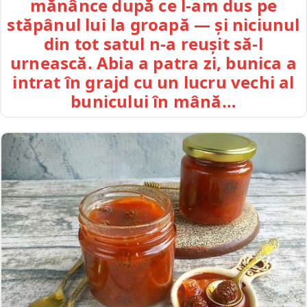
mănânce după ce l-am dus pe
stăpânul lui la groapă — și niciunul
din tot satul n-a reușit să-l
urnească. Abia a patra zi, bunica a
intrat în grajd cu un lucru vechi al
bunicului în mână…