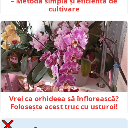
– Metodă simplă și eficientă de
cultivare
Vrei ca orhideea să înflorească?
Folosește acest truc cu usturoi!