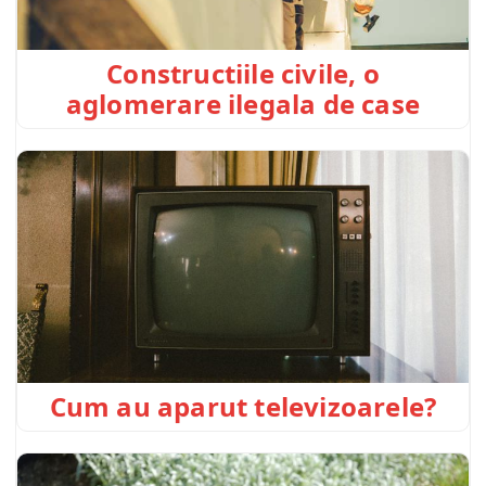
Constructiile civile, o
aglomerare ilegala de case
Cum au aparut televizoarele?