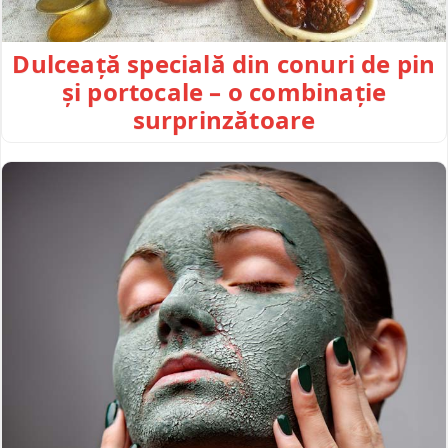
Dulceață specială din conuri de pin
și portocale – o combinație
surprinzătoare