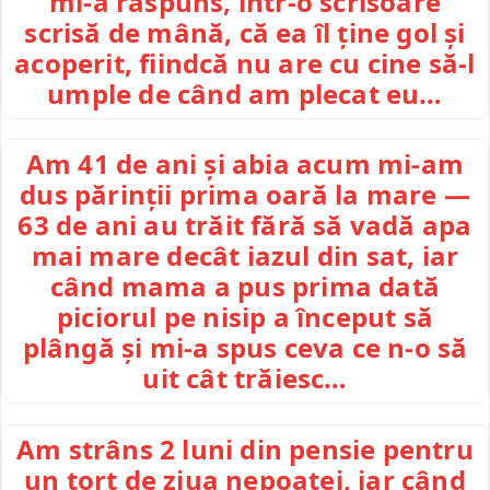
mi-a răspuns, într-o scrisoare
scrisă de mână, că ea îl ține gol și
acoperit, fiindcă nu are cu cine să-l
umple de când am plecat eu…
Am 41 de ani și abia acum mi-am
dus părinții prima oară la mare —
63 de ani au trăit fără să vadă apa
mai mare decât iazul din sat, iar
când mama a pus prima dată
piciorul pe nisip a început să
plângă și mi-a spus ceva ce n-o să
uit cât trăiesc…
Am strâns 2 luni din pensie pentru
un tort de ziua nepoatei, iar când