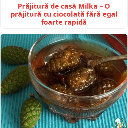
Prăjitură de casă Milka – O
prăjitură cu ciocolată fără egal
foarte rapidă