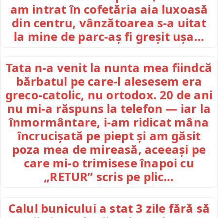
am intrat în cofetăria aia luxoasă
din centru, vânzătoarea s-a uitat
la mine de parc-aș fi greșit ușa…
Tata n-a venit la nunta mea fiindcă
bărbatul pe care-l alesesem era
greco-catolic, nu ortodox. 20 de ani
nu mi-a răspuns la telefon — iar la
înmormântare, i-am ridicat mâna
încrucișată pe piept și am găsit
poza mea de mireasă, aceeași pe
care mi-o trimisese înapoi cu
„RETUR” scris pe plic…
Calul bunicului a stat 3 zile fără să