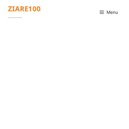
Sari
ZIARE100
la
Menu
conținut