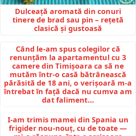
Dulceață aromată din conuri
tinere de brad sau pin – rețetă
clasică și gustoasă
Când le-am spus colegilor că
renunțăm la apartamentul cu 3
camere din Timișoara ca să ne
mutăm într-o casă bătrânească
părăsită de 18 ani, o verișoară m-a
întrebat în față dacă nu cumva am
dat faliment…
I-am trimis mamei din Spania un
frigider nou-nouț, cu de toate —