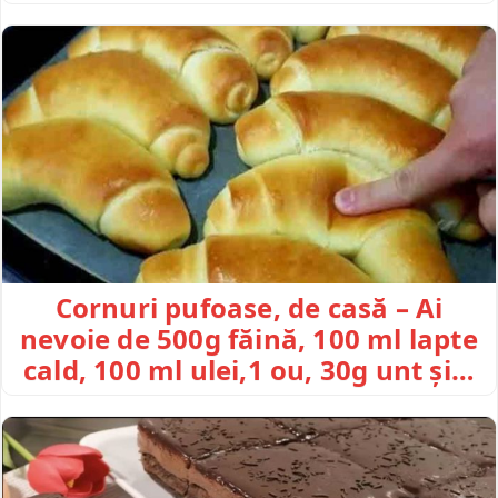
Cornuri pufoase, de casă – Ai
nevoie de 500g făină, 100 ml lapte
cald, 100 ml ulei,1 ou, 30g unt și…