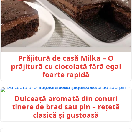
Prăjitură de casă Milka – O
prăjitură cu ciocolată fără egal
foarte rapidă
Dulceață aromată din conuri
tinere de brad sau pin – rețetă
clasică și gustoasă