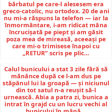
bărbatul pe care-l alesesem era
greco-catolic, nu ortodox. 20 de ani
nu mi-a răspuns la telefon — iar la
înmormântare, i-am ridicat mâna
încrucișată pe piept și am găsit
poza mea de mireasă, aceeași pe
care mi-o trimisese înapoi cu
„RETUR” scris pe plic…
Calul bunicului a stat 3 zile fără să
mănânce după ce l-am dus pe
stăpânul lui la groapă — și niciunul
din tot satul n-a reușit să-l
urnească. Abia a patra zi, bunica a
intrat în grajd cu un lucru vechi al
bunicului în mână…