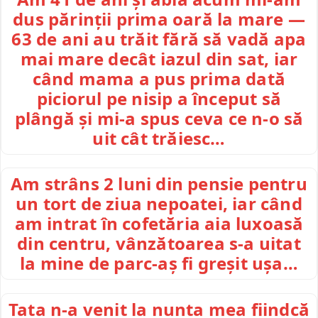
dus părinții prima oară la mare —
63 de ani au trăit fără să vadă apa
mai mare decât iazul din sat, iar
când mama a pus prima dată
piciorul pe nisip a început să
plângă și mi-a spus ceva ce n-o să
uit cât trăiesc…
Am strâns 2 luni din pensie pentru
un tort de ziua nepoatei, iar când
am intrat în cofetăria aia luxoasă
din centru, vânzătoarea s-a uitat
la mine de parc-aș fi greșit ușa…
Tata n-a venit la nunta mea fiindcă