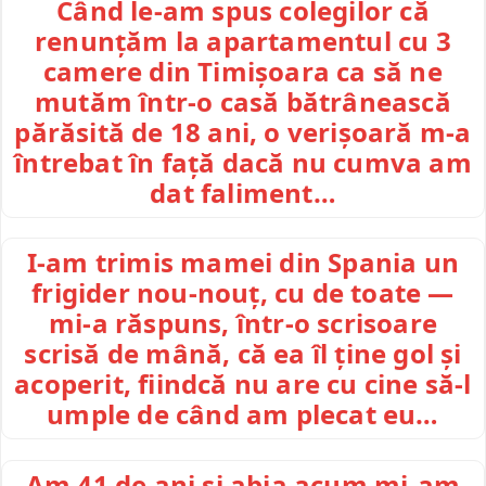
Când le-am spus colegilor că
renunțăm la apartamentul cu 3
camere din Timișoara ca să ne
mutăm într-o casă bătrânească
părăsită de 18 ani, o verișoară m-a
întrebat în față dacă nu cumva am
dat faliment…
I-am trimis mamei din Spania un
frigider nou-nouț, cu de toate —
mi-a răspuns, într-o scrisoare
scrisă de mână, că ea îl ține gol și
acoperit, fiindcă nu are cu cine să-l
umple de când am plecat eu…
Am 41 de ani și abia acum mi-am