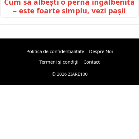
Cum să albești o pernă îngălbenită
– este foarte simplu, vezi pașii
Politică de confidențialitate
Despre Noi
Termeni și condiții
Contact
© 2026 ZIARE100