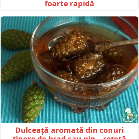
foarte rapidă
Dulceață aromată din conuri
tinere de brad sau pin – rețetă