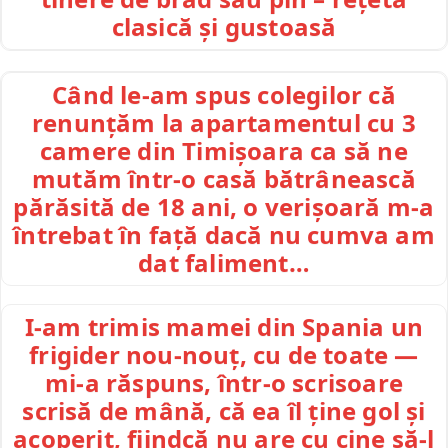
clasică și gustoasă
Când le-am spus colegilor că
renunțăm la apartamentul cu 3
camere din Timișoara ca să ne
mutăm într-o casă bătrânească
părăsită de 18 ani, o verișoară m-a
întrebat în față dacă nu cumva am
dat faliment…
I-am trimis mamei din Spania un
frigider nou-nouț, cu de toate —
mi-a răspuns, într-o scrisoare
scrisă de mână, că ea îl ține gol și
acoperit, fiindcă nu are cu cine să-l