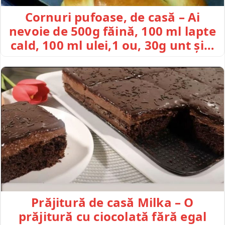
Cornuri pufoase, de casă – Ai
nevoie de 500g făină, 100 ml lapte
cald, 100 ml ulei,1 ou, 30g unt și…
Prăjitură de casă Milka – O
prăjitură cu ciocolată fără egal