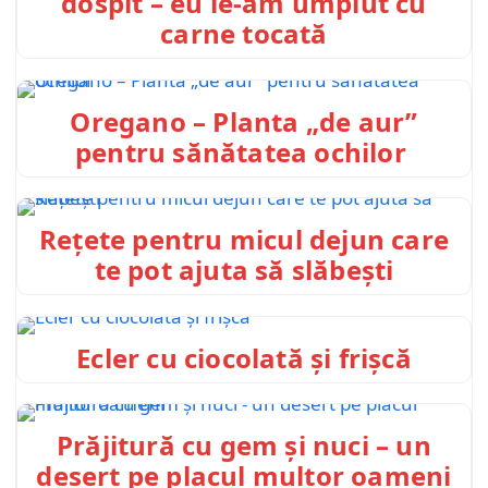
dospit – eu le-am umplut cu
carne tocată
Oregano – Planta „de aur”
pentru sănătatea ochilor ️
Rețete pentru micul dejun care
te pot ajuta să slăbești
Ecler cu ciocolată și frișcă
Prăjitură cu gem și nuci – un
desert pe placul multor oameni