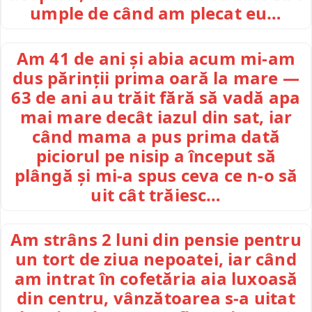
umple de când am plecat eu…
Am 41 de ani și abia acum mi-am
dus părinții prima oară la mare —
63 de ani au trăit fără să vadă apa
mai mare decât iazul din sat, iar
când mama a pus prima dată
piciorul pe nisip a început să
plângă și mi-a spus ceva ce n-o să
uit cât trăiesc…
Am strâns 2 luni din pensie pentru
un tort de ziua nepoatei, iar când
am intrat în cofetăria aia luxoasă
din centru, vânzătoarea s-a uitat