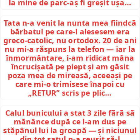
la mine de parc-aș fi greșit ușa…
Tata n-a venit la nunta mea fiindcă
bărbatul pe care-l alesesem era
greco-catolic, nu ortodox. 20 de ani
nu mi-a răspuns la telefon — iar la
înmormântare, i-am ridicat mâna
încrucișată pe piept și am găsit
poza mea de mireasă, aceeași pe
care mi-o trimisese înapoi cu
„RETUR” scris pe plic…
Calul bunicului a stat 3 zile fără să
mănânce după ce l-am dus pe
stăpânul lui la groapă — și niciunul
din tot satul n-a reușit să-l