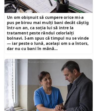
Un om obișnuit să cumpere orice mi-a
pus pe birou mai mulți bani decât câștig
într-un an, ca soția lui să intre la
tratament peste rândul celorlalți
bolnavi. I-am spus că timpul nu se vinde
— iar peste o lună, același om s-a întors,
dar nu cu bani în mână…