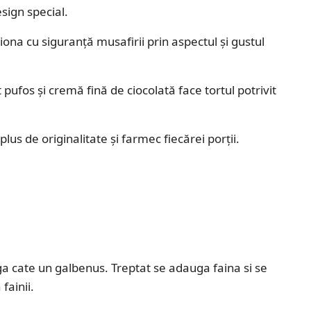
sign special.
ona cu siguranță musafirii prin aspectul și gustul
 pufos și cremă fină de ciocolată face tortul potrivit
us de originalitate și farmec fiecărei porții.
ga cate un galbenus. Treptat se adauga faina si se
fainii.