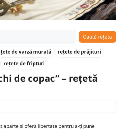
Caută rețeta
ețete de varză murată
rețete de prăjituri
rețete de fripturi
chi de copac” – rețetă
 aparte și oferă libertate pentru a-ți pune