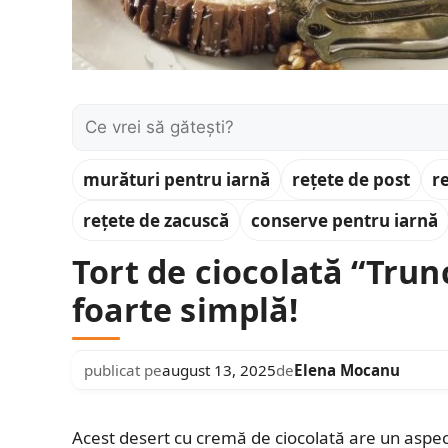
Caută:
murături pentru iarnă
rețete de post
r
rețete de zacuscă
conserve pentru iarnă
Tort de ciocolată “Trun
foarte simplă!
publicat pe
august 13, 2025
de
Elena Mocanu
Acest desert cu cremă de ciocolată are un aspect