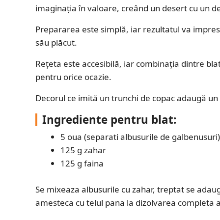
imaginația în valoare, creând un desert cu un de
Prepararea este simplă, iar rezultatul va impresi
său plăcut.
Rețeta este accesibilă, iar combinația dintre blat
pentru orice ocazie.
Decorul ce imită un trunchi de copac adaugă un pl
Ingrediente pentru blat
:
5 oua (separati albusurile de galbenusuri)
125 g zahar
125 g faina
Se mixeaza albusurile cu zahar, treptat se adau
amesteca cu telul pana la dizolvarea completa a 