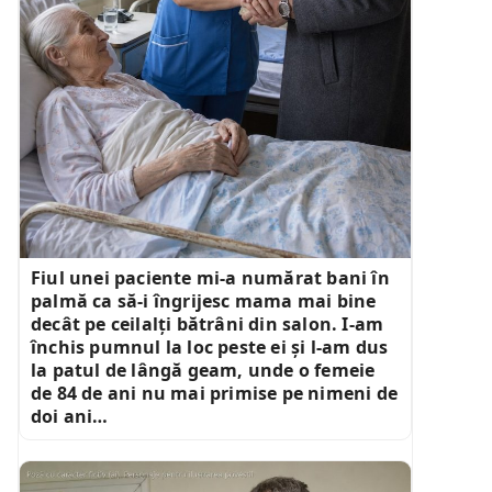
Fiul unei paciente mi-a numărat bani în
palmă ca să-i îngrijesc mama mai bine
decât pe ceilalți bătrâni din salon. I-am
închis pumnul la loc peste ei și l-am dus
la patul de lângă geam, unde o femeie
de 84 de ani nu mai primise pe nimeni de
doi ani…