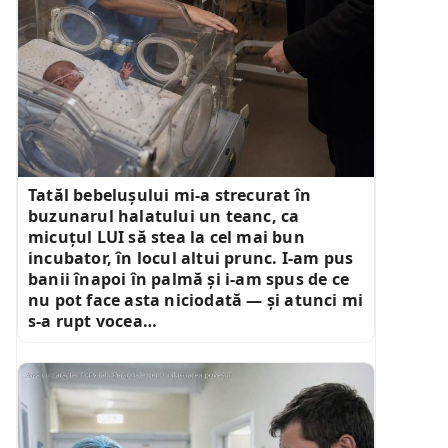
Tatăl bebelușului mi-a strecurat în
buzunarul halatului un teanc, ca
micuțul LUI să stea la cel mai bun
incubator, în locul altui prunc. I-am pus
banii înapoi în palmă și i-am spus de ce
nu pot face asta niciodată — și atunci mi
s-a rupt vocea…