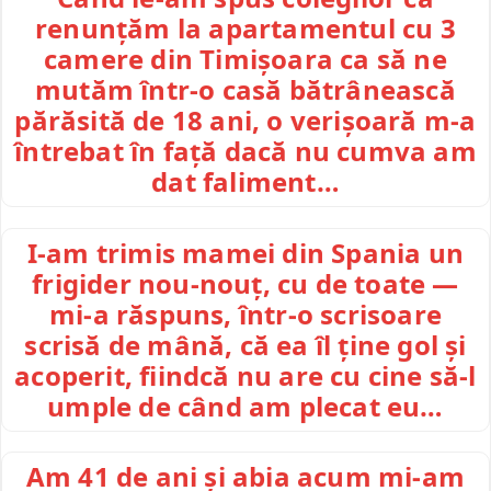
renunțăm la apartamentul cu 3
camere din Timișoara ca să ne
mutăm într-o casă bătrânească
părăsită de 18 ani, o verișoară m-a
întrebat în față dacă nu cumva am
dat faliment…
I-am trimis mamei din Spania un
frigider nou-nouț, cu de toate —
mi-a răspuns, într-o scrisoare
scrisă de mână, că ea îl ține gol și
acoperit, fiindcă nu are cu cine să-l
umple de când am plecat eu…
Am 41 de ani și abia acum mi-am