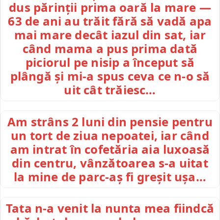
dus părinții prima oară la mare —
63 de ani au trăit fără să vadă apa
mai mare decât iazul din sat, iar
când mama a pus prima dată
piciorul pe nisip a început să
plângă și mi-a spus ceva ce n-o să
uit cât trăiesc…
Am strâns 2 luni din pensie pentru
un tort de ziua nepoatei, iar când
am intrat în cofetăria aia luxoasă
din centru, vânzătoarea s-a uitat
la mine de parc-aș fi greșit ușa…
Tata n-a venit la nunta mea fiindcă