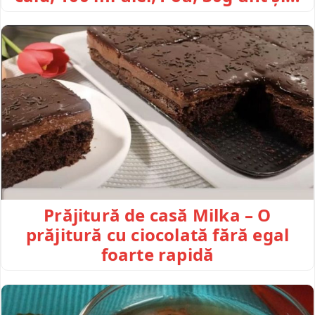
Prăjitură de casă Milka – O
prăjitură cu ciocolată fără egal
foarte rapidă