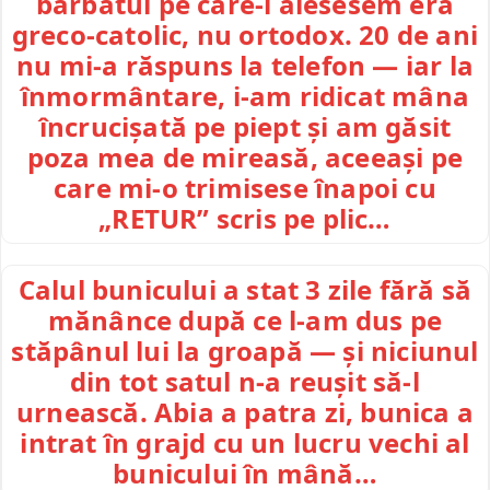
bărbatul pe care-l alesesem era
greco-catolic, nu ortodox. 20 de ani
nu mi-a răspuns la telefon — iar la
înmormântare, i-am ridicat mâna
încrucișată pe piept și am găsit
poza mea de mireasă, aceeași pe
care mi-o trimisese înapoi cu
„RETUR” scris pe plic…
Calul bunicului a stat 3 zile fără să
mănânce după ce l-am dus pe
stăpânul lui la groapă — și niciunul
din tot satul n-a reușit să-l
urnească. Abia a patra zi, bunica a
intrat în grajd cu un lucru vechi al
bunicului în mână…