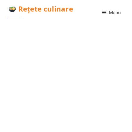
Sari
Rețete culinare
la
Menu
conținut