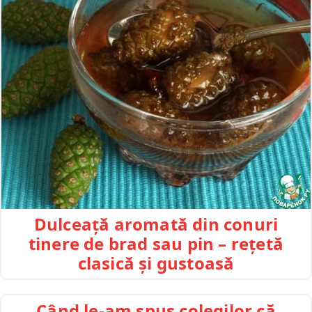
Dulceață aromată din conuri
tinere de brad sau pin – rețetă
clasică și gustoasă
Când le-am spus colegilor că