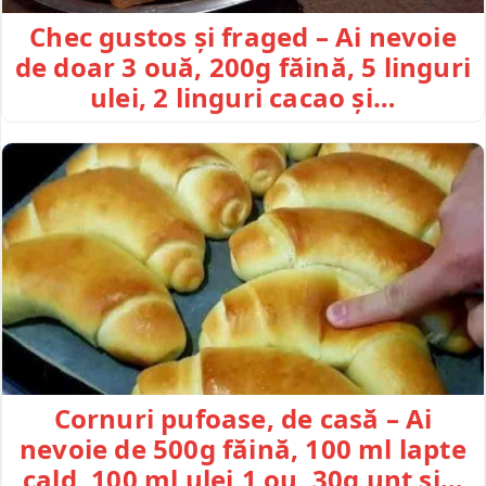
Chec gustos și fraged – Ai nevoie
de doar 3 ouă, 200g făină, 5 linguri
ulei, 2 linguri cacao și…
Cornuri pufoase, de casă – Ai
nevoie de 500g făină, 100 ml lapte
cald, 100 ml ulei,1 ou, 30g unt și…