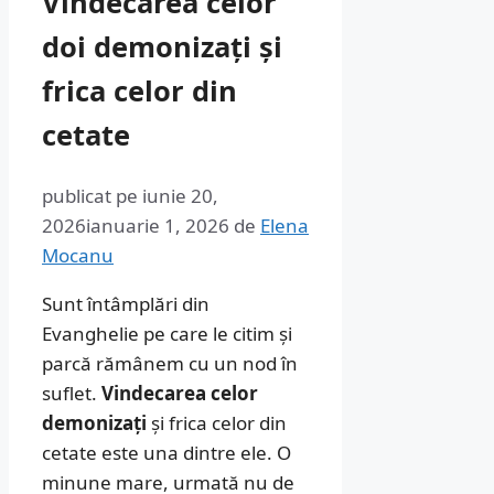
Vindecarea celor
doi demonizați și
frica celor din
cetate
publicat pe
iunie 20,
2026
ianuarie 1, 2026
de
Elena
Mocanu
Sunt întâmplări din
Evanghelie pe care le citim și
parcă rămânem cu un nod în
suflet.
Vindecarea celor
demonizați
și frica celor din
cetate este una dintre ele. O
minune mare, urmată nu de