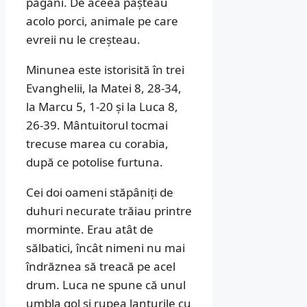
păgâni. De aceea pășteau
acolo porci, animale pe care
evreii nu le creșteau.
Minunea este istorisită în trei
Evanghelii, la Matei 8, 28-34,
la Marcu 5, 1-20 și la Luca 8,
26-39. Mântuitorul tocmai
trecuse marea cu corabia,
după ce potolise furtuna.
Cei doi oameni stăpâniți de
duhuri necurate trăiau printre
morminte. Erau atât de
sălbatici, încât nimeni nu mai
îndrăznea să treacă pe acel
drum. Luca ne spune că unul
umbla gol și rupea lanțurile cu