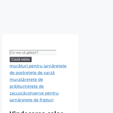
Caută:
Caută rețeta
murături pentru iarnă
rețete
de post
rețete de varză
murată
rețete de
prăjituri
rețete de
zacuscă
conserve pentru
iarnă
rețete de fripturi