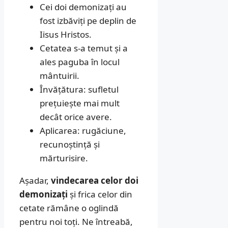
Cei doi demonizați au
fost izbăviți pe deplin de
Iisus Hristos.
Cetatea s-a temut și a
ales paguba în locul
mântuirii.
Învățătura: sufletul
prețuiește mai mult
decât orice avere.
Aplicarea: rugăciune,
recunoștință și
mărturisire.
Așadar,
vindecarea celor doi
demonizați
și frica celor din
cetate rămâne o oglindă
pentru noi toți. Ne întreabă,