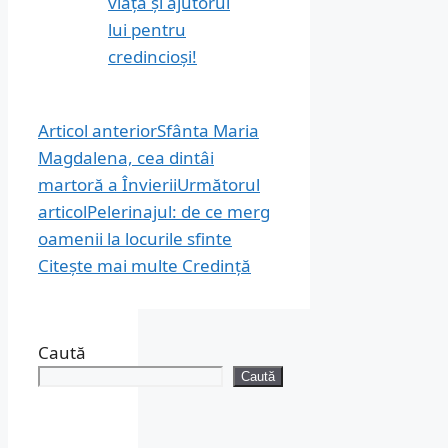
viața și ajutorul
lui pentru
credincioși!
Articol anterior
Sfânta Maria
Magdalena, cea dintâi
martoră a Învierii
Următorul
articol
Pelerinajul: de ce merg
oamenii la locurile sfinte
Citește mai multe
Credință
Caută
Caută