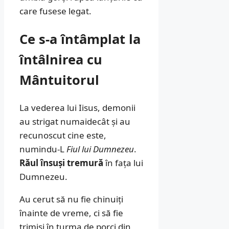
care fusese legat.
Ce s-a întâmplat la
întâlnirea cu
Mântuitorul
La vederea lui Iisus, demonii
au strigat numaidecât și au
recunoscut cine este,
numindu-L
Fiul lui Dumnezeu
.
Răul însuși tremură
în fața lui
Dumnezeu.
Au cerut să nu fie chinuiți
înainte de vreme, ci să fie
trimiși în turma de porci din