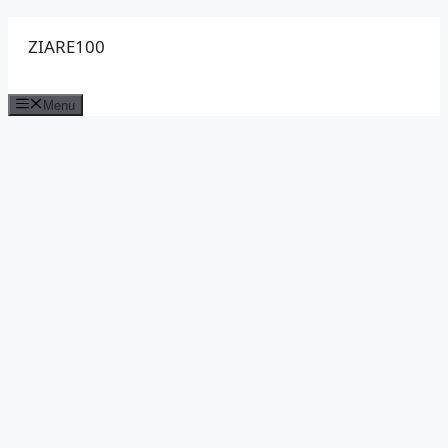
Sari
ZIARE100
la
conținut
Menu