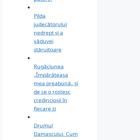
Pilda
judecătorului
nedrept și a
văduvei
stăruitoare
Rugăciunea
„Împărăteasa
mea preabună„ și
de ce o rostesc
credincioșii în
fiecare zi
Drumul
Damascului. Cum