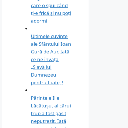
care o spui când
ți-e frică și nu poți
adormi
Ultimele cuvinte
ale Sfântului Ioan
Gură de Aur. Iată
ce ne învață
„Slavă lui
Dumnezeu
pentru toate„!
Părintele Ilie
Lăcătușu, al cărui
trup a fost găsit
neputrezit. Iată