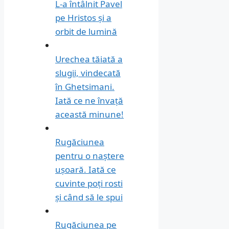
L-a întâlnit Pavel
pe Hristos și a
orbit de lumină
Urechea tăiată a
slugii, vindecată
în Ghetsimani.
Iată ce ne învață
această minune!
Rugăciunea
pentru o naștere
ușoară. Iată ce
cuvinte poți rosti
și când să le spui
Rugăciunea pe