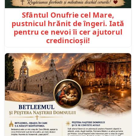
Sfântul Onufrie cel Mare,
pustnicul hrănit de îngeri. Iată
pentru ce nevoi îi cer ajutorul
credincioșii!