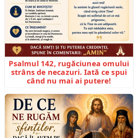
Psalmul 142, rugăciunea omului
strâns de necazuri. Iată ce spui
când nu mai ai putere!