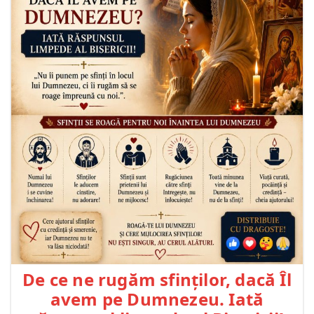
De ce ne rugăm sfinților, dacă Îl
avem pe Dumnezeu. Iată