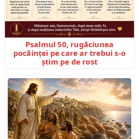
Psalmul 50, rugăciunea
pocăinței pe care ar trebui s-o
știm pe de rost