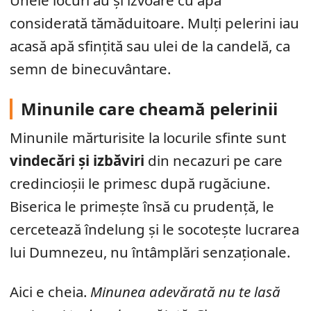
Unele locuri au și izvoare cu apă
considerată tămăduitoare. Mulți pelerini iau
acasă apă sfințită sau ulei de la candelă, ca
semn de binecuvântare.
Minunile care cheamă pelerinii
Minunile mărturisite la locurile sfinte sunt
vindecări și izbăviri
din necazuri pe care
credincioșii le primesc după rugăciune.
Biserica le primește însă cu prudență, le
cercetează îndelung și le socotește lucrarea
lui Dumnezeu, nu întâmplări senzaționale.
Aici e cheia.
Minunea adevărată nu te lasă