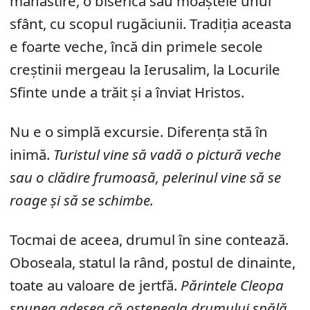
mănăstire, o biserică sau moaștele unui
sfânt, cu scopul rugăciunii. Tradiția aceasta
e foarte veche, încă din primele secole
creștinii mergeau la Ierusalim, la Locurile
Sfinte unde a trăit și a înviat Hristos.
Nu e o simplă excursie. Diferența stă în
inimă.
Turistul vine să vadă o pictură veche
sau o clădire frumoasă, pelerinul vine să se
roage și să se schimbe.
Tocmai de aceea, drumul în sine contează.
Oboseala, statul la rând, postul de dinainte,
toate au valoare de jertfă.
Părintele Cleopa
spunea adesea că osteneala drumului spălă