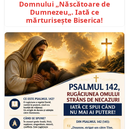
Domnului „Născătoare de
Dumnezeu„. Iată ce
mărturisește Biserica!