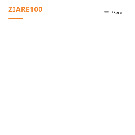
Sari
ZIARE100
la
Menu
conținut