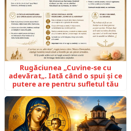
Rugăciunea „Cuvine-se cu
adevărat„. Iată când o spui și ce
putere are pentru sufletul tău