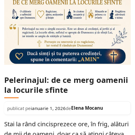
Pelerinajul: de ce merg oamenii
la locurile sfinte
Elena Mocanu
publicat pe
ianuarie 1, 2026
de
Stai la rând cincisprezece ore, în frig, alături
de mii de oameni, doar ca să atingi câteva