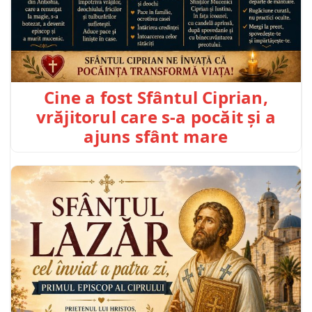
Cine a fost Sfântul Ciprian,
vrăjitorul care s-a pocăit și a
ajuns sfânt mare