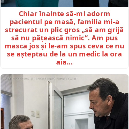
Chiar înainte să-mi adorm
pacientul pe masă, familia mi-a
strecurat un plic gros „să am grijă
să nu pățească nimic”. Am pus
masca jos și le-am spus ceva ce nu
se așteptau de la un medic la ora
aia…