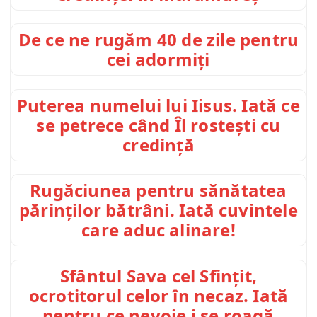
De ce ne rugăm 40 de zile pentru
cei adormiți
Puterea numelui lui Iisus. Iată ce
se petrece când Îl rostești cu
credință
Rugăciunea pentru sănătatea
părinților bătrâni. Iată cuvintele
care aduc alinare!
Sfântul Sava cel Sfințit,
ocrotitorul celor în necaz. Iată
pentru ce nevoie i se roagă