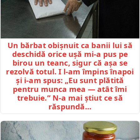
Un bărbat obișnuit ca banii lui să
deschidă orice ușă mi-a pus pe
birou un teanc, sigur că așa se
rezolvă totul. I l-am împins înapoi
și i-am spus: „Eu sunt plătită
pentru munca mea — atât îmi
trebuie.” N-a mai știut ce să
răspundă…