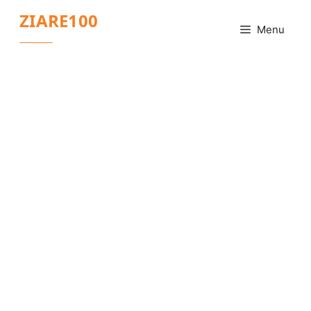
Sari
ZIARE100
la
Menu
conținut