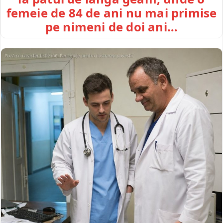
femeie de 84 de ani nu mai primise
pe nimeni de doi ani…