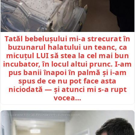
Tatăl bebelușului mi-a strecurat în
buzunarul halatului un teanc, ca
micuțul LUI să stea la cel mai bun
incubator, în locul altui prunc. I-am
pus banii înapoi în palmă și i-am
spus de ce nu pot face asta
niciodată — și atunci mi s-a rupt
vocea…