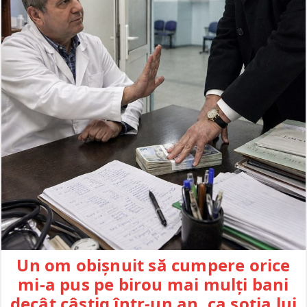
Un om obișnuit să cumpere orice
mi-a pus pe birou mai mulți bani
decât câștig într-un an, ca soția lui