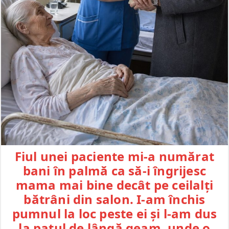
Fiul unei paciente mi-a numărat
bani în palmă ca să-i îngrijesc
mama mai bine decât pe ceilalți
bătrâni din salon. I-am închis
pumnul la loc peste ei și l-am dus
la patul de lângă geam, unde o