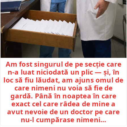
Am fost singurul de pe secție care
n-a luat niciodată un plic — și, în
loc să fiu lăudat, am ajuns omul de
care nimeni nu voia să fie de
gardă. Până în noaptea în care
exact cel care râdea de mine a
avut nevoie de un doctor pe care
nu-l cumpărase nimeni…