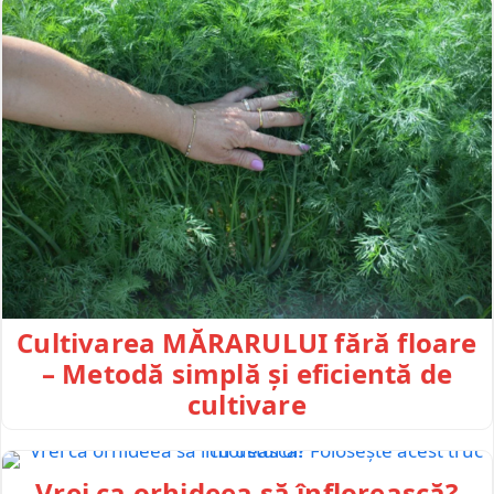
Cultivarea MĂRARULUI fără floare
– Metodă simplă și eficientă de
cultivare
Vrei ca orhideea să înflorească?