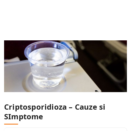
Criptosporidioza – Cauze si
SImptome