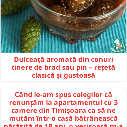
Dulceață aromată din conuri
tinere de brad sau pin – rețetă
clasică și gustoasă
Când le-am spus colegilor că
renunțăm la apartamentul cu 3
camere din Timișoara ca să ne
mutăm într-o casă bătrânească
părăsită de 18 ani, o verișoară m-a