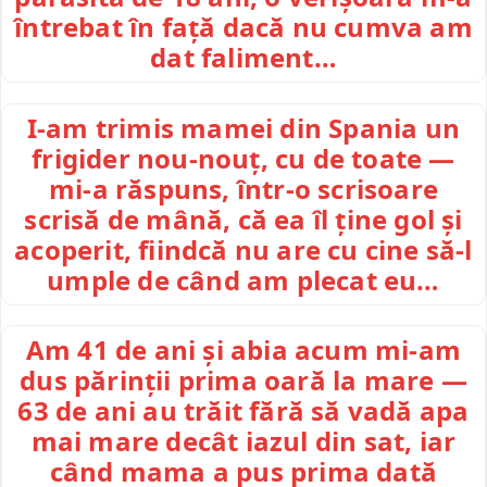
întrebat în față dacă nu cumva am
dat faliment…
I-am trimis mamei din Spania un
frigider nou-nouț, cu de toate —
mi-a răspuns, într-o scrisoare
scrisă de mână, că ea îl ține gol și
acoperit, fiindcă nu are cu cine să-l
umple de când am plecat eu…
Am 41 de ani și abia acum mi-am
dus părinții prima oară la mare —
63 de ani au trăit fără să vadă apa
mai mare decât iazul din sat, iar
când mama a pus prima dată