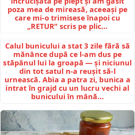
încrucișată pe piept și am găsit
poza mea de mireasă, aceeași pe
care mi-o trimisese înapoi cu
„RETUR” scris pe plic…
Calul bunicului a stat 3 zile fără să
mănânce după ce l-am dus pe
stăpânul lui la groapă — și niciunul
din tot satul n-a reușit să-l
urnească. Abia a patra zi, bunica a
intrat în grajd cu un lucru vechi al
bunicului în mână…