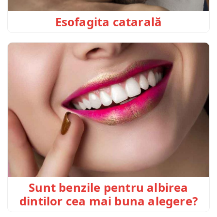
Esofagita catarală
Sunt benzile pentru albirea
dintilor cea mai buna alegere?