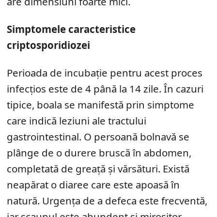
are dimensiuni foarte mici.
Simptomele caracteristice
criptosporidiozei
Perioada de incubație pentru acest proces
infecțios este de 4 până la 14 zile. În cazuri
tipice, boala se manifestă prin simptome
care indică leziuni ale tractului
gastrointestinal. O persoană bolnavă se
plânge de o durere bruscă în abdomen,
completată de greață și vărsături. Există
neapărat o diaree care este apoasă în
natură. Urgența de a defeca este frecventă,
iar scaunul este abundent și mirositor.