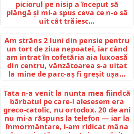
piciorul pe nisip a început să
plângă și mi-a spus ceva ce n-o să
uit cât trăiesc…
Am strâns 2 luni din pensie pentru
un tort de ziua nepoatei, iar când
am intrat în cofetăria aia luxoasă
din centru, vânzătoarea s-a uitat
la mine de parc-aș fi greșit ușa…
Tata n-a venit la nunta mea fiindcă
bărbatul pe care-l alesesem era
greco-catolic, nu ortodox. 20 de ani
nu mi-a răspuns la telefon — iar la
înmormântare, i-am ridicat mâna