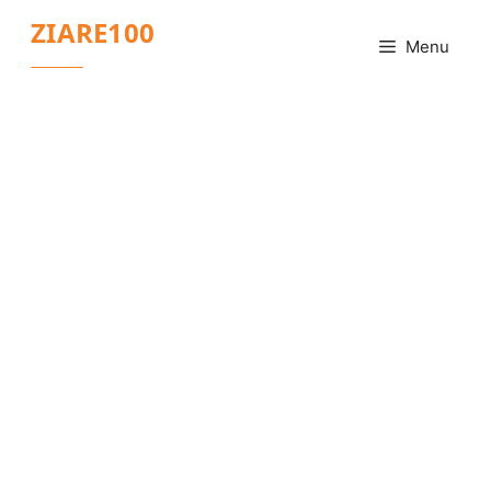
Sari
ZIARE100
la
Menu
conținut