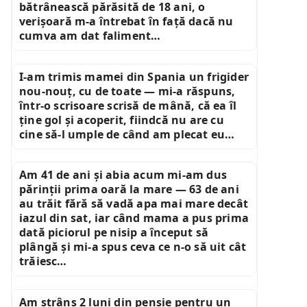
bătrânească părăsită de 18 ani, o
verișoară m-a întrebat în față dacă nu
cumva am dat faliment…
I-am trimis mamei din Spania un frigider
nou-nouț, cu de toate — mi-a răspuns,
într-o scrisoare scrisă de mână, că ea îl
ține gol și acoperit, fiindcă nu are cu
cine să-l umple de când am plecat eu…
Am 41 de ani și abia acum mi-am dus
părinții prima oară la mare — 63 de ani
au trăit fără să vadă apa mai mare decât
iazul din sat, iar când mama a pus prima
dată piciorul pe nisip a început să
plângă și mi-a spus ceva ce n-o să uit cât
trăiesc…
Am strâns 2 luni din pensie pentru un