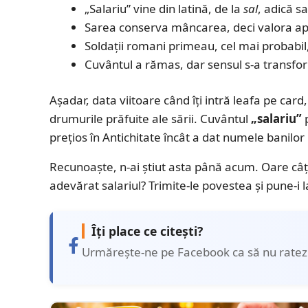
„Salariu” vine din latină, de la
sal
, adică s
Sarea conserva mâncarea, deci valora ap
Soldații romani primeau, cel mai probabil
Cuvântul a rămas, dar sensul s-a transfo
Așadar, data viitoare când îți intră leafa pe card,
drumurile prăfuite ale sării. Cuvântul
„salariu”
p
prețios în Antichitate încât a dat numele banilor 
Recunoaște, n-ai știut asta până acum. Oare câți 
adevărat salariul? Trimite-le povestea și pune-i l
Îți place ce citești?
Urmărește-ne pe Facebook ca să nu ratezi 