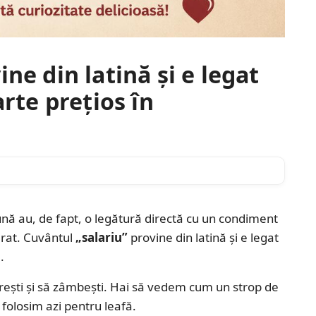
ne din latină și e legat
arte prețios în
e lună au, de fapt, o legătură directă cu un condiment
ărat. Cuvântul
„salariu”
provine din latină și e legat
.
oprești și să zâmbești. Hai să vedem cum un strop de
 folosim azi pentru leafă.