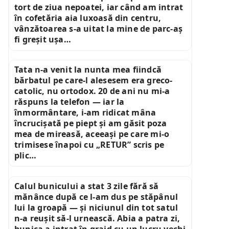
tort de ziua nepoatei, iar când am intrat
în cofetăria aia luxoasă din centru,
vânzătoarea s-a uitat la mine de parc-aș
fi greșit ușa…
Tata n-a venit la nunta mea fiindcă
bărbatul pe care-l alesesem era greco-
catolic, nu ortodox. 20 de ani nu mi-a
răspuns la telefon — iar la
înmormântare, i-am ridicat mâna
încrucișată pe piept și am găsit poza
mea de mireasă, aceeași pe care mi-o
trimisese înapoi cu „RETUR” scris pe
plic…
Calul bunicului a stat 3 zile fără să
mănânce după ce l-am dus pe stăpânul
lui la groapă — și niciunul din tot satul
n-a reușit să-l urnească. Abia a patra zi,
bunica a intrat în grajd cu un lucru vechi