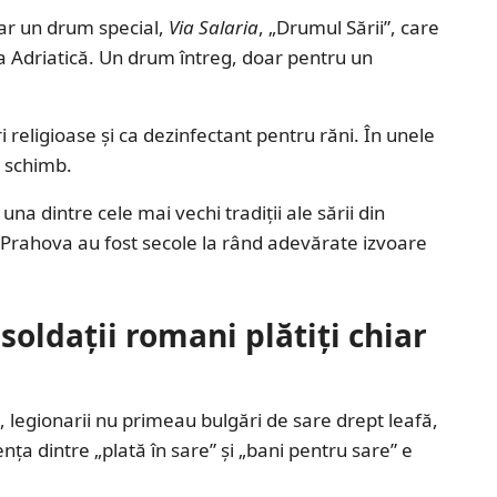
iar un drum special,
Via Salaria
, „Drumul Sării”, care
 Adriatică. Un drum întreg, doar pentru un
uri religioase și ca dezinfectant pentru răni. În unele
e schimb.
a dintre cele mai vechi tradiții ale sării din
ic Prahova au fost secole la rând adevărate izvoare
oldații romani plătiți chiar
, legionarii nu primeau bulgări de sare drept leafă,
nța dintre „plată în sare” și „bani pentru sare” e