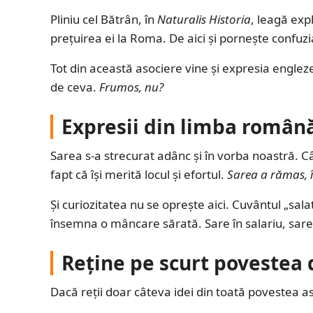
Pliniu cel Bătrân, în
Naturalis Historia
, leagă exp
prețuirea ei la Roma. De aici și pornește confuzi
Tot din această asociere vine și expresia engle
de ceva.
Frumos, nu?
Expresii din limba română
Sarea s-a strecurat adânc și în vorba noastră. C
fapt că își merită locul și efortul.
Sarea a rămas, în
Și curiozitatea nu se oprește aici. Cuvântul „salat
însemna o mâncare sărată. Sare în salariu, sare 
Reține pe scurt povestea d
Dacă reții doar câteva idei din toată povestea as