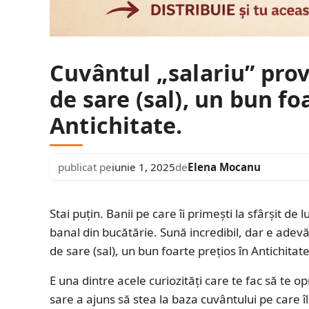
Cuvântul „salariu” provi
de sare (sal), un bun fo
Antichitate.
publicat pe
iunie 1, 2025
de
Elena Mocanu
Stai puțin. Banii pe care îi primești la sfârșit d
banal din bucătărie. Sună incredibil, dar e adev
de sare (sal), un bun foarte prețios în Antichitate
E una dintre acele curiozități care te fac să te 
sare a ajuns să stea la baza cuvântului pe care îl