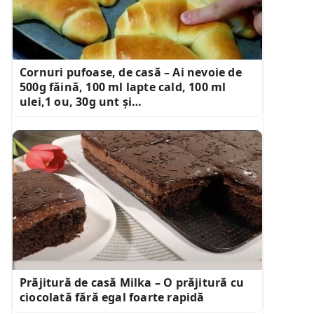
Cornuri pufoase, de casă – Ai nevoie de
500g făină, 100 ml lapte cald, 100 ml
ulei,1 ou, 30g unt și…
Prăjitură de casă Milka – O prăjitură cu
ciocolată fără egal foarte rapidă