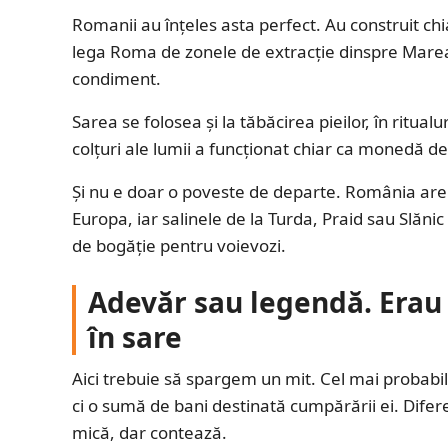
Romanii au înțeles asta perfect. Au construit ch
lega Roma de zonele de extracție dinspre Marea
condiment.
Sarea se folosea și la tăbăcirea pieilor, în ritual
colțuri ale lumii a funcționat chiar ca monedă d
Și nu e doar o poveste de departe. România are un
Europa, iar salinele de la Turda, Praid sau Slăn
de bogăție pentru voievozi.
Adevăr sau legendă. Erau s
în sare
Aici trebuie să spargem un mit. Cel mai probabil
ci o sumă de bani destinată cumpărării ei. Difere
mică, dar contează.