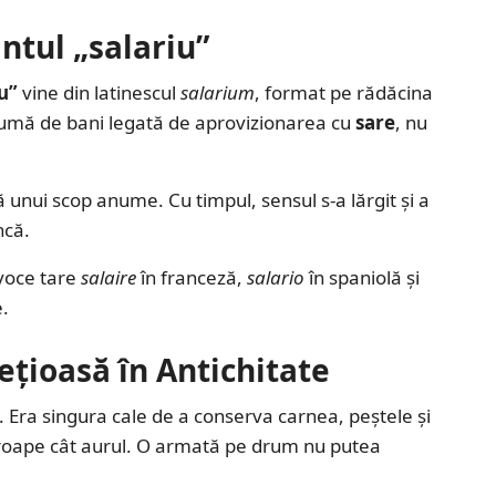
ntul „salariu”
u”
vine din latinescul
salarium
, format pe rădăcina
mă de bani legată de aprovizionarea cu
sare
, nu
ă unui scop anume. Cu timpul, sensul s-a lărgit și a
ncă.
 voce tare
salaire
în franceză,
salario
în spaniolă și
e.
ețioasă în Antichitate
 Era singura cale de a conserva carnea, peștele și
proape cât aurul. O armată pe drum nu putea