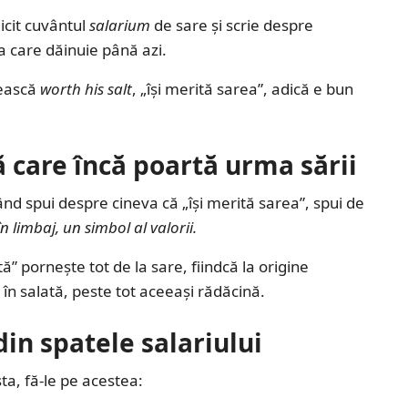
licit cuvântul
salarium
de sare și scrie despre
a care dăinuie până azi.
zească
worth his salt
, „își merită sarea”, adică e bun
 care încă poartă urma sării
ând spui despre cineva că „își merită sarea”, spui de
 limbaj, un simbol al valorii.
ă” pornește tot de la sare, fiindcă la origine
în salată, peste tot aceeași rădăcină.
in spatele salariului
ta, fă-le pe acestea: