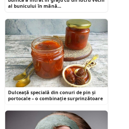
al bunicului în mână…
Dulceață specială din conuri de pin și
portocale – o combinație surprinzătoare