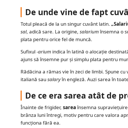
De unde vine de fapt cuvâ
Totul pleacă de la un singur cuvânt latin.
„Salari
sal
, adică sare. La origine,
salarium
însemna o su
plata pentru orice fel de muncă.
Sufixul
-arium
indica în latină o alocație destinat
ajuns să însemne pur și simplu plata pentru mu
Rădăcina a rămas vie în zeci de limbi. Spune cu
italiană sau
salary
în engleză. Auzi sarea în toat
De ce era sarea atât de pr
Înainte de frigider,
sarea
însemna supraviețuire.
brânza luni întregi, motiv pentru care valora a
funcționa fără ea.