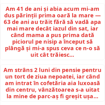
Am 41 de ani și abia acum mi-am
dus părinții prima oară la mare —
63 de ani au trăit fără să vadă apa
mai mare decât iazul din sat, iar
când mama a pus prima dată
piciorul pe nisip a început să
plângă și mi-a spus ceva ce n-o să
uit cât trăiesc…
Am strâns 2 luni din pensie pentru
un tort de ziua nepoatei, iar când
am intrat în cofetăria aia luxoasă
din centru, vânzătoarea s-a uitat
la mine de parc-aș fi greșit ușa…