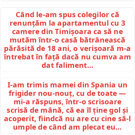
Când le-am spus colegilor că
renunțăm la apartamentul cu 3
camere din Timișoara ca să ne
mutăm într-o casă bătrânească
părăsită de 18 ani, o verișoară m-a
întrebat în față dacă nu cumva am
dat faliment…
I-am trimis mamei din Spania un
frigider nou-nouț, cu de toate —
mi-a răspuns, într-o scrisoare
scrisă de mână, că ea îl ține gol și
acoperit, fiindcă nu are cu cine să-l
umple de când am plecat eu…