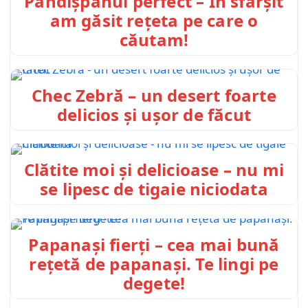
Pandișpanul perfect – În sfârșit
am găsit rețeta pe care o
căutam!
Chec Zebră – un desert foarte
delicios și ușor de făcut
Clătite moi și delicioase – nu mi
se lipesc de tigaie niciodata
Papanași fierți – cea mai bună
rețetă de papanași. Te lingi pe
degete!