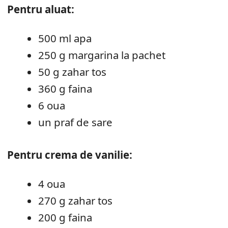
Pentru aluat:
500 ml apa
250 g margarina la pachet
50 g zahar tos
360 g faina
6 oua
un praf de sare
Pentru crema de vanilie:
4 oua
270 g zahar tos
200 g faina