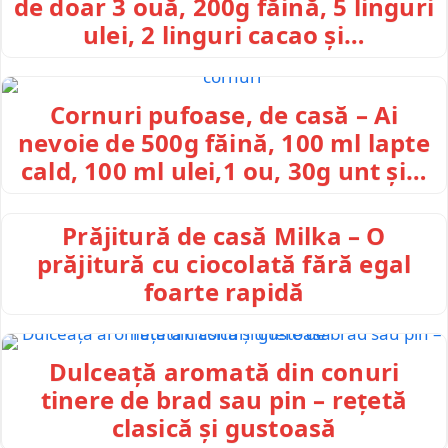
de doar 3 ouă, 200g făină, 5 linguri
ulei, 2 linguri cacao și…
Cornuri pufoase, de casă – Ai
nevoie de 500g făină, 100 ml lapte
cald, 100 ml ulei,1 ou, 30g unt și…
Prăjitură de casă Milka – O
prăjitură cu ciocolată fără egal
foarte rapidă
Dulceață aromată din conuri
tinere de brad sau pin – rețetă
clasică și gustoasă