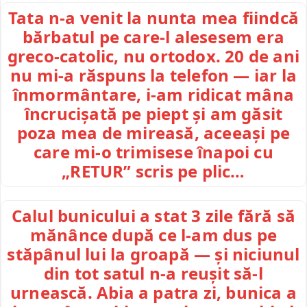
Tata n-a venit la nunta mea fiindcă
bărbatul pe care-l alesesem era
greco-catolic, nu ortodox. 20 de ani
nu mi-a răspuns la telefon — iar la
înmormântare, i-am ridicat mâna
încrucișată pe piept și am găsit
poza mea de mireasă, aceeași pe
care mi-o trimisese înapoi cu
„RETUR” scris pe plic…
Calul bunicului a stat 3 zile fără să
mănânce după ce l-am dus pe
stăpânul lui la groapă — și niciunul
din tot satul n-a reușit să-l
urnească. Abia a patra zi, bunica a