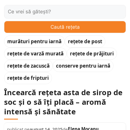
Caută:
Caută rețeta
murături pentru iarnă
rețete de post
rețete de varză murată
rețete de prăjituri
rețete de zacuscă
conserve pentru iarnă
rețete de fripturi
Încearcă rețeta asta de sirop de
soc și o să îți placă – aromă
intensă și sănătate
Elena Mocanu
publicat pe
august 14, 2025
de