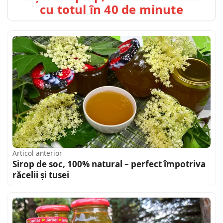
cu totul în 40 de minute
Articol anterior
Sirop de soc, 100% natural – perfect împotriva
răcelii și tusei