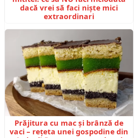
dacă vrei să faci niște mici
extraordinari
Prăjitura cu mac și brânză de
vaci – rețeta unei gospodine din