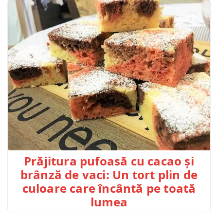
Prăjitura pufoasă cu cacao și
brânză de vaci: Un tort plin de
culoare care încântă pe toată
lumea