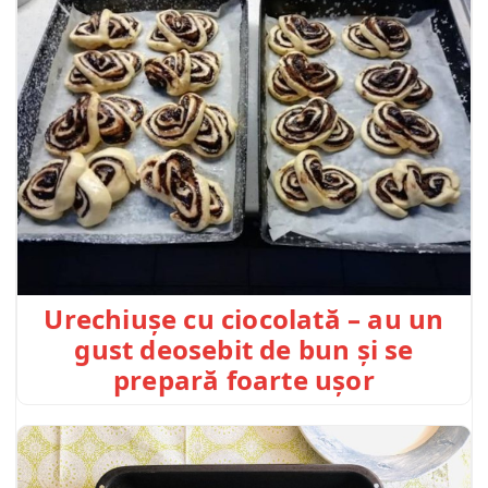
Urechiușe cu ciocolată – au un
gust deosebit de bun și se
prepară foarte ușor