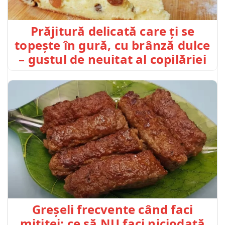
Prăjitură delicată care ți se
topește în gură, cu brânză dulce
– gustul de neuitat al copilăriei
Greșeli frecvente când faci
mititei: ce să NU faci niciodată