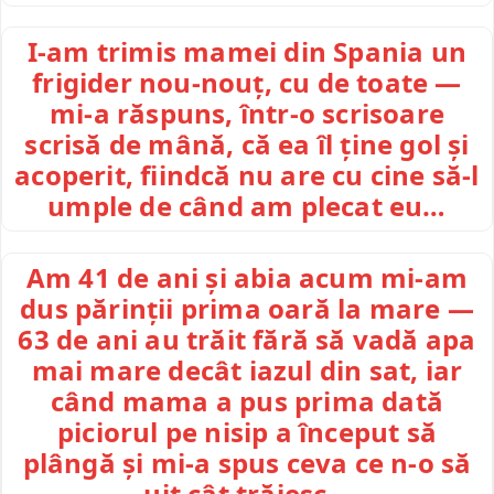
I-am trimis mamei din Spania un
frigider nou-nouț, cu de toate —
mi-a răspuns, într-o scrisoare
scrisă de mână, că ea îl ține gol și
acoperit, fiindcă nu are cu cine să-l
umple de când am plecat eu…
Am 41 de ani și abia acum mi-am
dus părinții prima oară la mare —
63 de ani au trăit fără să vadă apa
mai mare decât iazul din sat, iar
când mama a pus prima dată
piciorul pe nisip a început să
plângă și mi-a spus ceva ce n-o să
uit cât trăiesc…