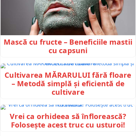
Mască cu fructe – Beneficiile mastii
cu capsuni
Cultivarea MĂRARULUI fără floare
– Metodă simplă și eficientă de
cultivare
Vrei ca orhideea să înflorească?
Folosește acest truc cu usturoi!