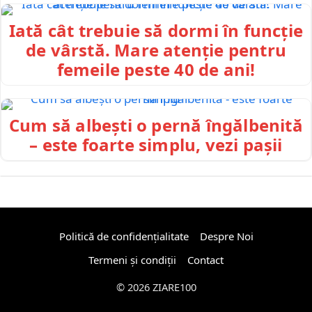
Iată cât trebuie să dormi în funcție
de vârstă. Mare atenție pentru
femeile peste 40 de ani!
Cum să albești o pernă îngălbenită
– este foarte simplu, vezi pașii
Politică de confidențialitate
Despre Noi
Termeni și condiții
Contact
© 2026 ZIARE100