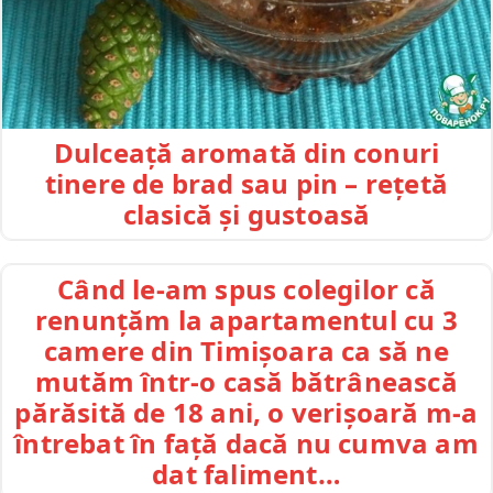
Dulceață aromată din conuri
tinere de brad sau pin – rețetă
clasică și gustoasă
Când le-am spus colegilor că
renunțăm la apartamentul cu 3
camere din Timișoara ca să ne
mutăm într-o casă bătrânească
părăsită de 18 ani, o verișoară m-a
întrebat în față dacă nu cumva am
dat faliment…