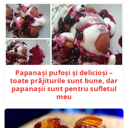
Papanași pufoși și delicioși –
toate prăjiturile sunt bune, dar
papanașii sunt pentru sufletul
meu