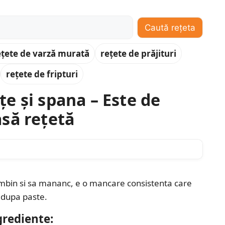
Caută rețeta
ețete de varză murată
rețete de prăjituri
rețete de fripturi
e și spana – Este de
să rețetă
ombin si sa mananc, e o mancare consistenta care
 dupa paste.
rediente: