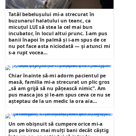
Tatăl bebelușului mi-a strecurat în
buzunarul halatului un teanc, ca
micuțul LUI să stea la cel mai bun
incubator, în locul altui prunc. I-am pus
banii înapoi în palmă și i-am spus de ce
nu pot face asta niciodată — și atunci mi
s-a rupt vocea…
Chiar înainte să-mi adorm pacientul pe
masă, familia mi-a strecurat un plic gros
„să am grijă să nu pățească nimic”. Am
pus masca jos și le-am spus ceva ce nu se
așteptau de la un medic la ora aia…
Un om obișnuit să cumpere orice mi-a
pus pe birou mai mulți bani decât câștig