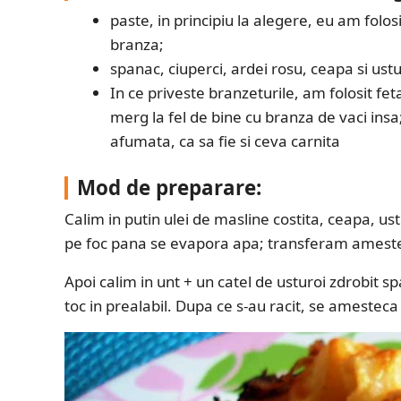
paste, in principiu la alegere, eu am folos
branza;
spanac, ciuperci, ardei rosu, ceapa si ustu
In ce priveste branzeturile, am folosit f
merg la fel de bine cu branza de vaci insa
afumata, ca sa fie si ceva carnita
Mod de preparare:
Calim in putin ulei de masline costita, ceapa, us
pe foc pana se evapora apa; transferam amestecu
Apoi calim in unt + un catel de usturoi zdrobit s
toc in prealabil. Dupa ce s-au racit, se amestec