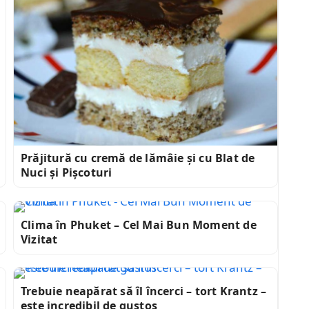
Prăjitură cu cremă de lămâie și cu Blat de
Nuci și Pișcoturi
Clima în Phuket – Cel Mai Bun Moment de
Vizitat
Trebuie neapărat să îl încerci – tort Krantz –
este incredibil de gustos