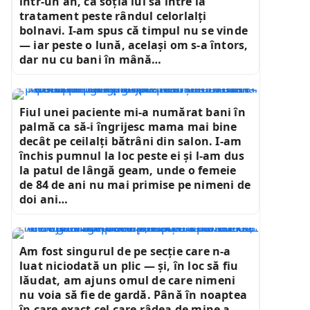
într-un an, ca soția lui să intre la
tratament peste rândul celorlalți
bolnavi. I-am spus că timpul nu se vinde
— iar peste o lună, același om s-a întors,
dar nu cu bani în mână…
Fiul unei paciente mi-a numărat bani în
palmă ca să-i îngrijesc mama mai bine
decât pe ceilalți bătrâni din salon. I-am
închis pumnul la loc peste ei și l-am dus
la patul de lângă geam, unde o femeie
de 84 de ani nu mai primise pe nimeni de
doi ani…
Am fost singurul de pe secție care n-a
luat niciodată un plic — și, în loc să fiu
lăudat, am ajuns omul de care nimeni
nu voia să fie de gardă. Până în noaptea
în care exact cel care râdea de mine a