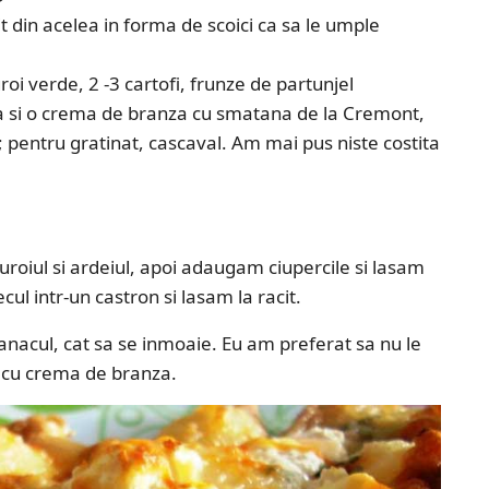
it din acelea in forma de scoici ca sa le umple
roi verde, 2 -3 cartofi, frunze de partunjel
eta si o crema de branza cu smatana de la Cremont,
; pentru gratinat, cascaval. Am mai pus niste costita
turoiul si ardeiul, apoi adaugam ciupercile si lasam
l intr-un castron si lasam la racit.
panacul, cat sa se inmoaie. Eu am preferat sa nu le
a cu crema de branza.