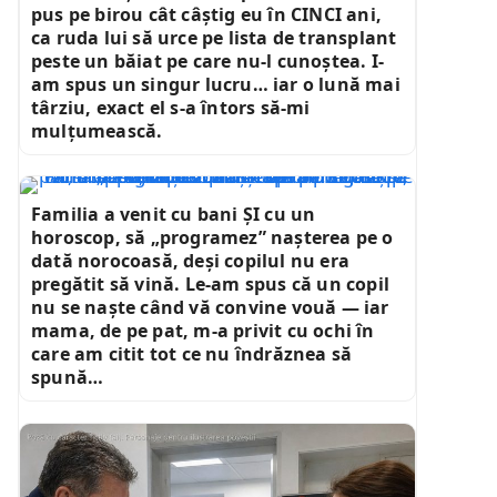
pus pe birou cât câștig eu în CINCI ani,
ca ruda lui să urce pe lista de transplant
peste un băiat pe care nu-l cunoștea. I-
am spus un singur lucru… iar o lună mai
târziu, exact el s-a întors să-mi
mulțumească.
Familia a venit cu bani ȘI cu un
horoscop, să „programez” nașterea pe o
dată norocoasă, deși copilul nu era
pregătit să vină. Le-am spus că un copil
nu se naște când vă convine vouă — iar
mama, de pe pat, m-a privit cu ochi în
care am citit tot ce nu îndrăznea să
spună…