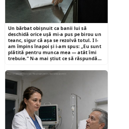
Un bărbat obișnuit ca banii lui să
deschidă orice ușă mi-a pus pe birou un
teanc, sigur că așa se rezolvă totul. I l-
am împins înapoi și i-am spus: „Eu sunt
plătită pentru munca mea — atât îmi
trebuie.” N-a mai știut ce să răspundă…