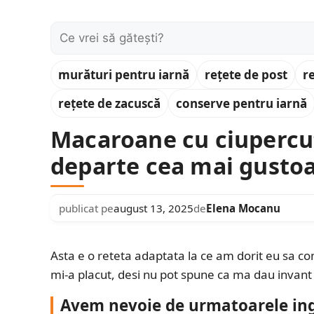
Caută:
murături pentru iarnă
rețete de post
r
rețete de zacuscă
conserve pentru iarnă
Macaroane cu ciupercuț
departe cea mai gustoa
publicat pe
august 13, 2025
de
Elena Mocanu
Asta e o reteta adaptata la ce am dorit eu sa c
mi-a placut, desi nu pot spune ca ma dau invant
Avem nevoie de urmatoarele ing