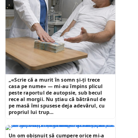
„«Scrie că a murit în somn și-ți trece
casa pe nume» — mi-au împins plicul
peste raportul de autopsie, sub becul
rece al morgii. Nu știau că bătrânul de
pe masă îmi spusese deja adevărul, cu
propriul lui trup…
Un om obișnuit să cumpere orice mi-a