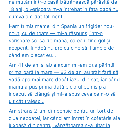
ne mutăm într-o casă bătrânească părăsită de
18 ani, o verișoară m-a întrebat în față dacă nu
cumva am dat faliment…
I-am trimis mamei din Spania un frigider nou-
nouț, cu de toate — mi-a răspuns, într-o
scrisoare scrisă de mână, că ea îl ține gol și
acoperit, fiindcă nu are cu cine să-l umple de
când am plecat eu…
Am 41 de ani și abia acum mi-am dus părinții
prima oară la mare — 63 de ani au trăit fără să
vadă apa mai mare decât iazul din sat, iar când
mama a pus prima dată piciorul pe nisip a
început să plângă și mi-a spus ceva ce n-o să
uit cât trăiesc…
Am strâns 2 luni din pensie pentru un tort de
ziua nepoatei, iar când am intrat în cofetăria aia
luxoasă din centru, vânzătoarea s-a uitat la