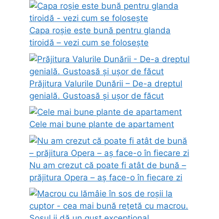
Capa roșie este bună pentru glanda
tiroidă – vezi cum se folosește
Prăjitura Valurile Dunării – De-a dreptul
genială. Gustoasă și ușor de făcut
Cele mai bune plante de apartament
Nu am crezut că poate fi atât de bună –
prăjitura Opera – aș face-o în fiecare zi