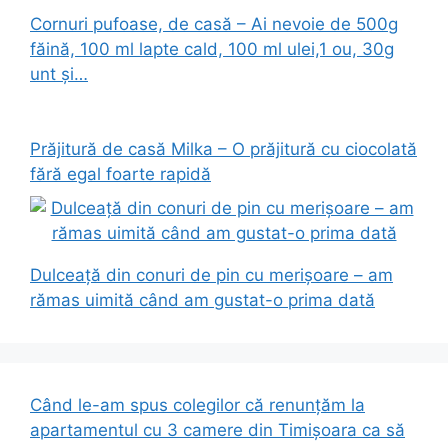
Cornuri pufoase, de casă – Ai nevoie de 500g
făină, 100 ml lapte cald, 100 ml ulei,1 ou, 30g
unt și…
Prăjitură de casă Milka – O prăjitură cu ciocolată
fără egal foarte rapidă
Dulceață din conuri de pin cu merișoare – am
rămas uimită când am gustat-o prima dată
Când le-am spus colegilor că renunțăm la
apartamentul cu 3 camere din Timișoara ca să