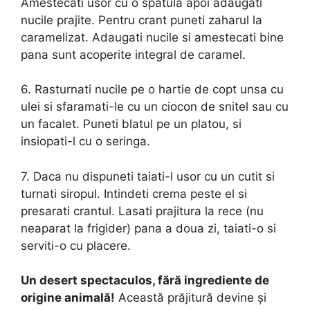
Amestecati usor cu o spatula apoi adaugati
nucile prajite. Pentru crant puneti zaharul la
caramelizat. Adaugati nucile si amestecati bine
pana sunt acoperite integral de caramel.
6. Rasturnati nucile pe o hartie de copt unsa cu
ulei si sfaramati-le cu un ciocon de snitel sau cu
un facalet. Puneti blatul pe un platou, si
insiopati-l cu o seringa.
7. Daca nu dispuneti taiati-l usor cu un cutit si
turnati siropul. Intindeti crema peste el si
presarati crantul. Lasati prajitura la rece (nu
neaparat la frigider) pana a doua zi, taiati-o si
serviti-o cu placere.
Un desert spectaculos, fără ingrediente de
origine animală!
Această prăjitură devine și