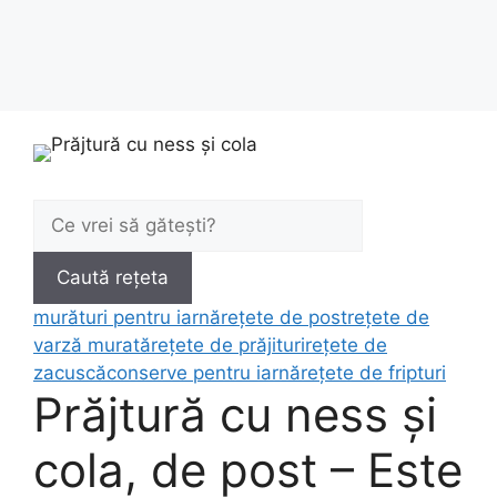
Caută:
Caută rețeta
murături pentru iarnă
rețete de post
rețete de
varză murată
rețete de prăjituri
rețete de
zacuscă
conserve pentru iarnă
rețete de fripturi
Prăjtură cu ness și
cola, de post – Este