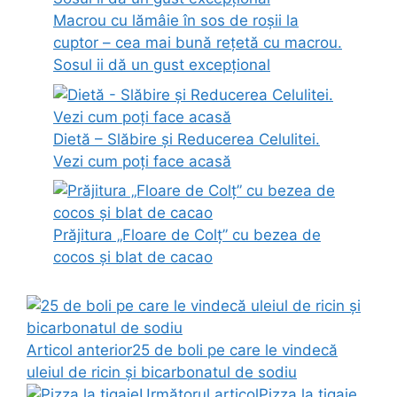
Macrou cu lămâie în sos de roșii la
cuptor – cea mai bună rețetă cu macrou.
Sosul ii dă un gust excepțional
Dietă – Slăbire și Reducerea Celulitei.
Vezi cum poți face acasă
Prăjitura „Floare de Colț” cu bezea de
cocos și blat de cacao
Articol anterior
25 de boli pe care le vindecă
uleiul de ricin și bicarbonatul de sodiu
Următorul articol
Pizza la tigaie,