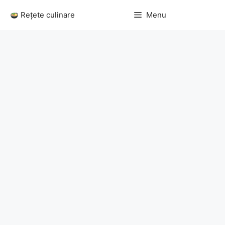
Sari
Rețete culinare
Menu
la
conținut