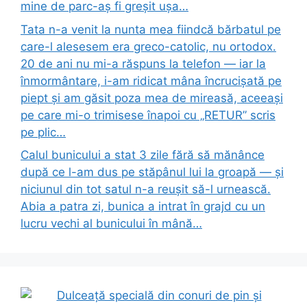
mine de parc-aș fi greșit ușa…
Tata n-a venit la nunta mea fiindcă bărbatul pe
care-l alesesem era greco-catolic, nu ortodox.
20 de ani nu mi-a răspuns la telefon — iar la
înmormântare, i-am ridicat mâna încrucișată pe
piept și am găsit poza mea de mireasă, aceeași
pe care mi-o trimisese înapoi cu „RETUR” scris
pe plic…
Calul bunicului a stat 3 zile fără să mănânce
după ce l-am dus pe stăpânul lui la groapă — și
niciunul din tot satul n-a reușit să-l urnească.
Abia a patra zi, bunica a intrat în grajd cu un
lucru vechi al bunicului în mână…