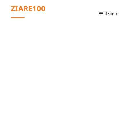
Sari
ZIARE100
la
Menu
conținut