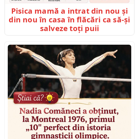
Pisica mamă a intrat din nou și
din nou în casa în flăcări ca să-și
salveze toți puii