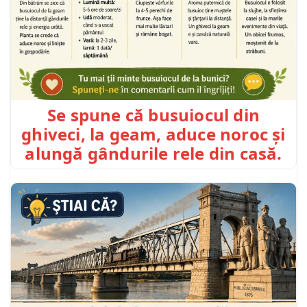
Se spune că busuiocul din
ghiveci, la geam, aduce noroc și
alungă gândurile rele din casă.