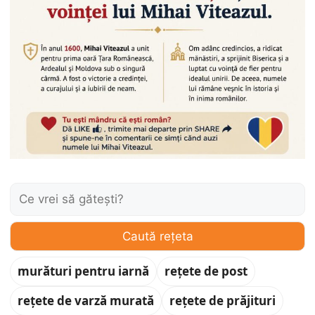
Caută:
Caută rețeta
murături pentru iarnă
rețete de post
rețete de varză murată
rețete de prăjituri