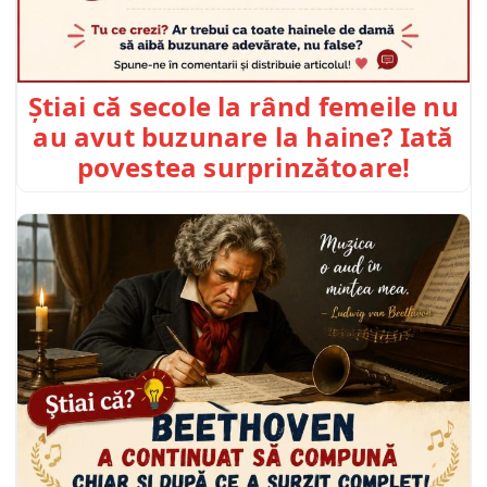
Știai că secole la rând femeile nu
au avut buzunare la haine? Iată
povestea surprinzătoare!