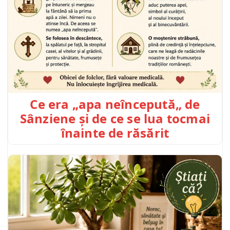
Ce era „apa neîncepută„ de
Sânziene și de ce se lua tocmai
înainte de răsărit