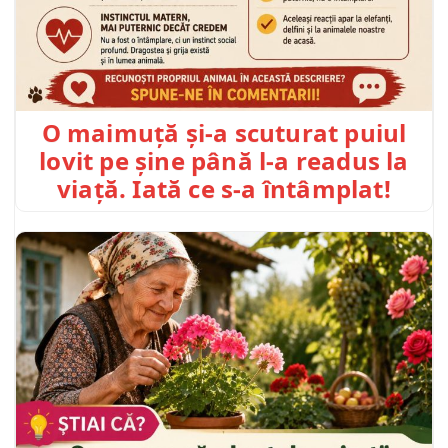
O maimuță și-a scuturat puiul
lovit pe șine până l-a readus la
viață. Iată ce s-a întâmplat!