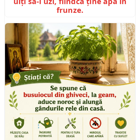
uiți să-l uzi, fiindcă ține apă în
frunze.