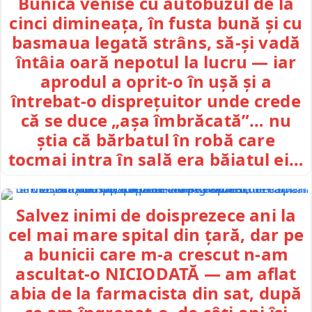
Bunica venise cu autobuzul de la
cinci dimineața, în fusta bună și cu
basmaua legată strâns, să-și vadă
întâia oară nepotul la lucru — iar
aprodul a oprit-o în ușă și a
întrebat-o disprețuitor unde crede
că se duce „așa îmbrăcată”… nu
știa că bărbatul în robă care
tocmai intra în sală era băiatul ei…
Salvez inimi de doisprezece ani la
cel mai mare spital din țară, dar pe
a bunicii care m-a crescut n-am
ascultat-o NICIODATĂ — am aflat
abia de la farmacista din sat, după