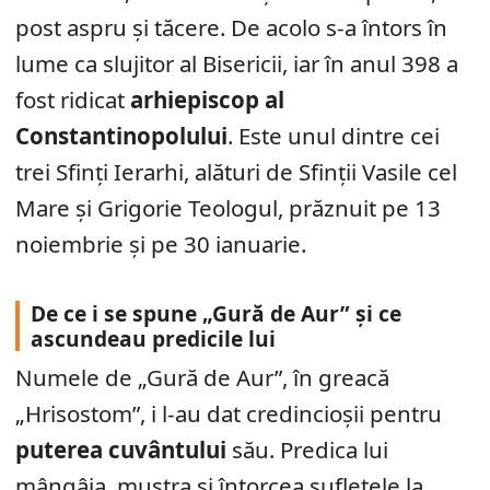
post aspru și tăcere. De acolo s-a întors în
lume ca slujitor al Bisericii, iar în anul 398 a
fost ridicat
arhiepiscop al
Constantinopolului
. Este unul dintre cei
trei Sfinți Ierarhi, alături de Sfinții Vasile cel
Mare și Grigorie Teologul, prăznuit pe 13
noiembrie și pe 30 ianuarie.
De ce i se spune „Gură de Aur” și ce
ascundeau predicile lui
Numele de „Gură de Aur”, în greacă
„Hrisostom”, i l-au dat credincioșii pentru
puterea cuvântului
său. Predica lui
mângâia, mustra și întorcea sufletele la