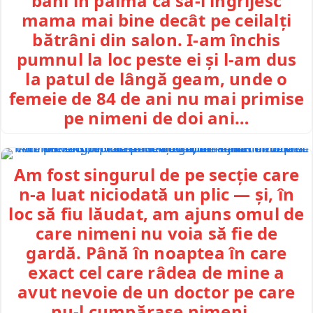
bani în palmă ca să-i îngrijesc
mama mai bine decât pe ceilalți
bătrâni din salon. I-am închis
pumnul la loc peste ei și l-am dus
la patul de lângă geam, unde o
femeie de 84 de ani nu mai primise
pe nimeni de doi ani…
Am fost singurul de pe secție care
n-a luat niciodată un plic — și, în
loc să fiu lăudat, am ajuns omul de
care nimeni nu voia să fie de
gardă. Până în noaptea în care
exact cel care râdea de mine a
avut nevoie de un doctor pe care
nu-l cumpărase nimeni…