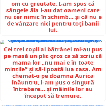
om cu greutate. I-am spus că
sângele ăla l-au dat oameni care
nu cer nimic în schimb… și că nu e
de vânzare nici pentru toți banii
lui.
Cei trei copii ai bătrânei mi-au pus
pe masă un plic gros ca să scriu că
mama lor „nu mai e în toate
mințile” și să-i poată lua casa. Am
chemat-o pe doamna Aurica
înăuntru, i-am pus o singură
întrebare… și mâinile lor au
început să tremure.