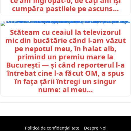
ce am îngropat-o, de câți ani își
cumpăra pastilele pe ascuns…
Stăteam cu ceaiul la televizorul
mic din bucătărie când l-am văzut
pe nepotul meu, în halat alb,
primind un premiu mare la
București — și când reporterul l-a
întrebat cine l-a făcut OM, a spus
în fața țării întregi un singur
nume: al meu…
Politică de confidențialitate
Despre Noi