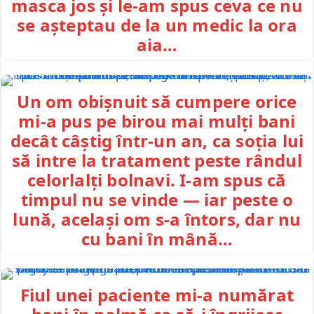
masca jos și le-am spus ceva ce nu
se așteptau de la un medic la ora
aia…
Un om obișnuit să cumpere orice
mi-a pus pe birou mai mulți bani
decât câștig într-un an, ca soția lui
să intre la tratament peste rândul
celorlalți bolnavi. I-am spus că
timpul nu se vinde — iar peste o
lună, același om s-a întors, dar nu
cu bani în mână…
Fiul unei paciente mi-a numărat