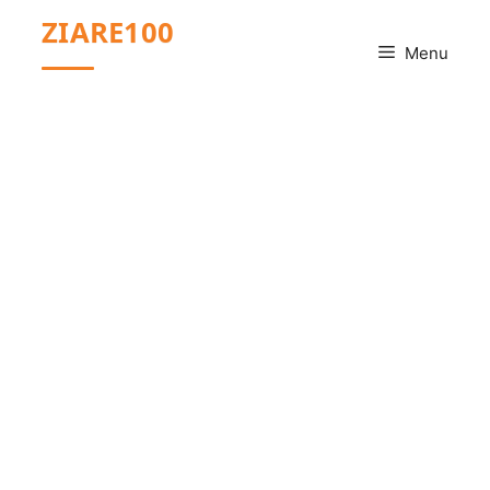
Sari
ZIARE100
la
Menu
conținut