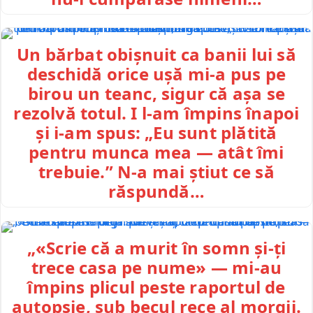
Un bărbat obișnuit ca banii lui să
deschidă orice ușă mi-a pus pe
birou un teanc, sigur că așa se
rezolvă totul. I l-am împins înapoi
și i-am spus: „Eu sunt plătită
pentru munca mea — atât îmi
trebuie.” N-a mai știut ce să
răspundă…
„«Scrie că a murit în somn și-ți
trece casa pe nume» — mi-au
împins plicul peste raportul de
autopsie, sub becul rece al morgii.