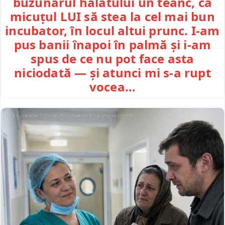
buzunarul halatului un teanc, ca
micuțul LUI să stea la cel mai bun
incubator, în locul altui prunc. I-am
pus banii înapoi în palmă și i-am
spus de ce nu pot face asta
niciodată — și atunci mi s-a rupt
vocea…