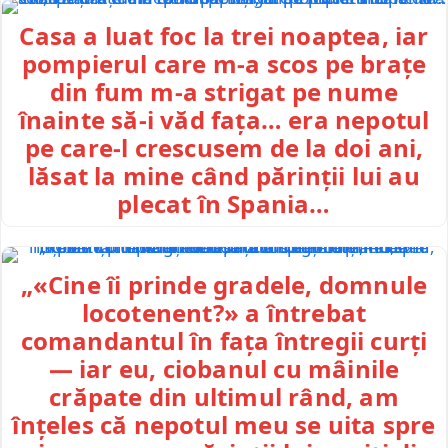
Casa a luat foc la trei noaptea, iar
pompierul care m-a scos pe brațe
din fum m-a strigat pe nume
înainte să-i văd fața… era nepotul
pe care-l crescusem de la doi ani,
lăsat la mine când părinții lui au
plecat în Spania…
„«Cine îi prinde gradele, domnule
locotenent?» a întrebat
comandantul în fața întregii curți
— iar eu, ciobanul cu mâinile
crăpate din ultimul rând, am
înțeles că nepotul meu se uita spre