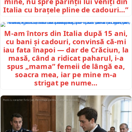
mine, nu spre părinții lui veniți din
Italia cu brațele pline de cadouri…”
M-am întors din Italia după 15 ani,
cu bani și cadouri, convinsă că-mi
iau fata înapoi — dar de Crăciun, la
masă, când a ridicat paharul, i-a
spus „mama” femeii de lângă ea,
soacra mea, iar pe mine m-a
strigat pe nume…