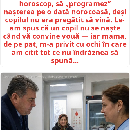
horoscop, să „programez”
nașterea pe o dată norocoasă, deși
copilul nu era pregătit să vină. Le-
am spus că un copil nu se naște
când vă convine vouă — iar mama,
de pe pat, m-a privit cu ochi în care
am citit tot ce nu îndrăznea să
spună…