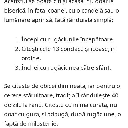
Acatistul se poate citi și acasă, nu doar la
biserică, în fața icoanei, cu o candelă sau o
lumânare aprinsă. Iată rânduiala simplă:
Începi cu rugăciunile începătoare.
Citești cele 13 condace și icoase, în
ordine.
Închei cu rugăciunea către sfânt.
Se citește de obicei dimineața, iar pentru o
cerere stăruitoare, tradiția îl rânduiește 40
de zile la rând. Citește cu inima curată, nu
doar cu gura, și adaugă, după rugăciune, o
faptă de milostenie.