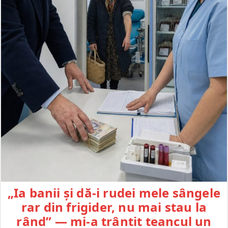
„Ia banii și dă-i rudei mele sângele
rar din frigider, nu mai stau la
rând” — mi-a trântit teancul un