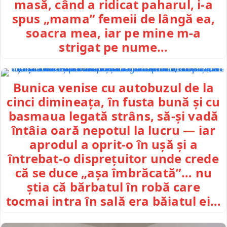
masă, când a ridicat paharul, i-a
spus „mama” femeii de lângă ea,
soacra mea, iar pe mine m-a
strigat pe nume…
Bunica venise cu autobuzul de la
cinci dimineața, în fusta bună și cu
basmaua legată strâns, să-și vadă
întâia oară nepotul la lucru — iar
aprodul a oprit-o în ușă și a
întrebat-o disprețuitor unde crede
că se duce „așa îmbrăcată”… nu
știa că bărbatul în robă care
tocmai intra în sală era băiatul ei…