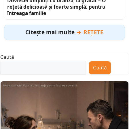
Dovlecei umpluți cu brânză, la grătar – O
rețetă delicioasă și foarte simplă, pentru
întreaga familie
Citește mai multe
REȚETE
Caută
Caută