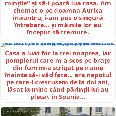
mințile” și să-i poată lua casa. Am
chemat-o pe doamna Aurica
înăuntru, i-am pus o singură
întrebare… și mâinile lor au
început să tremure.
Casa a luat foc la trei noaptea, iar
pompierul care m-a scos pe brațe
din fum m-a strigat pe nume
înainte să-i văd fața… era nepotul
pe care-l crescusem de la doi ani,
lăsat la mine când părinții lui au
plecat în Spania…