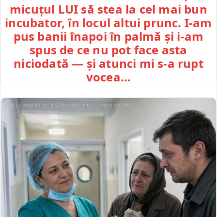
micuțul LUI să stea la cel mai bun
incubator, în locul altui prunc. I-am
pus banii înapoi în palmă și i-am
spus de ce nu pot face asta
niciodată — și atunci mi s-a rupt
vocea…