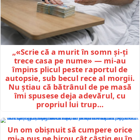
„«Scrie că a murit în somn și-ți
trece casa pe nume» — mi-au
împins plicul peste raportul de
autopsie, sub becul rece al morgii.
Nu știau că bătrânul de pe masă
îmi spusese deja adevărul, cu
propriul lui trup…
Un om obișnuit să cumpere orice
mi-a pus pe birou cât câștig eu în