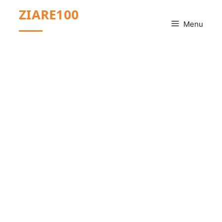
Sari
ZIARE100
la
Menu
conținut