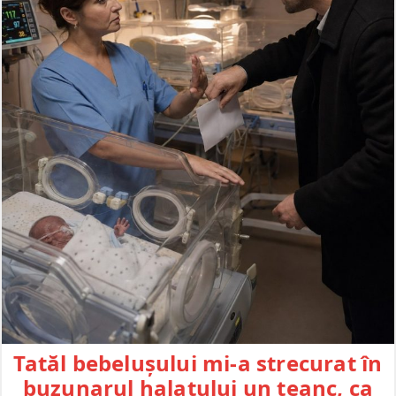
Tatăl bebelușului mi-a strecurat în
buzunarul halatului un teanc, ca