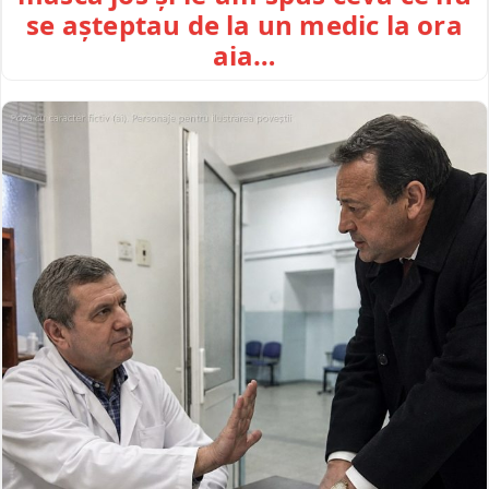
se așteptau de la un medic la ora
aia…