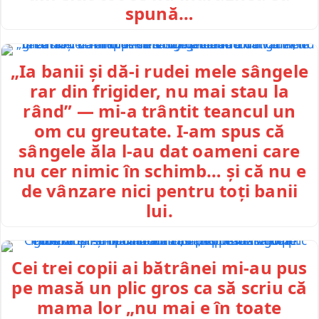
spună…
„Ia banii și dă-i rudei mele sângele
rar din frigider, nu mai stau la
rând” — mi-a trântit teancul un
om cu greutate. I-am spus că
sângele ăla l-au dat oameni care
nu cer nimic în schimb… și că nu e
de vânzare nici pentru toți banii
lui.
Cei trei copii ai bătrânei mi-au pus
pe masă un plic gros ca să scriu că
mama lor „nu mai e în toate