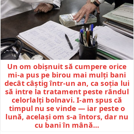
Un om obișnuit să cumpere orice
mi-a pus pe birou mai mulți bani
decât câștig într-un an, ca soția lui
să intre la tratament peste rândul
celorlalți bolnavi. I-am spus că
timpul nu se vinde — iar peste o
lună, același om s-a întors, dar nu
cu bani în mână…