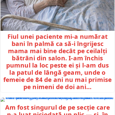
Fiul unei paciente mi-a numărat
bani în palmă ca să-i îngrijesc
mama mai bine decât pe ceilalți
bătrâni din salon. I-am închis
pumnul la loc peste ei și l-am dus
la patul de lângă geam, unde o
femeie de 84 de ani nu mai primise
pe nimeni de doi ani…
Am fost singurul de pe secție care
n-a luat niciodată un plic — și, în