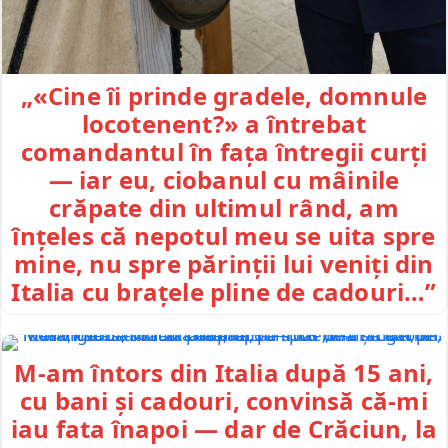
„«Cine îi prinde gradele, domnule
locotenent?» a întrebat
comandantul în fața întregii curți
— iar eu, ciobanul cu mâinile
crăpate din ultimul rând, am
înțeles că nepotul meu se uita spre
mine, nu spre părinții lui veniți din
Italia cu brațele pline de cadouri…”
M-am întors din Italia după 15 ani,
cu bani și cadouri, convinsă că-mi
iau fata înapoi — dar de Crăciun, la