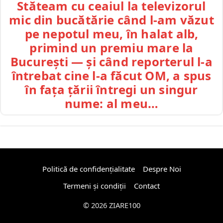
Stăteam cu ceaiul la televizorul
mic din bucătărie când l-am văzut
pe nepotul meu, în halat alb,
primind un premiu mare la
București — și când reporterul l-a
întrebat cine l-a făcut OM, a spus
în fața țării întregi un singur
nume: al meu…
Politică de confidențialitate
Despre Noi
Termeni și condiții
Contact
© 2026 ZIARE100