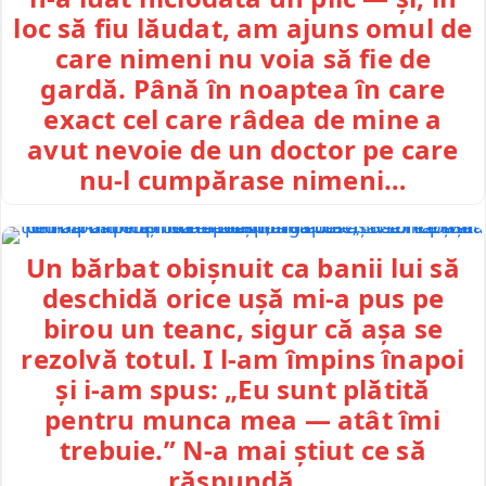
loc să fiu lăudat, am ajuns omul de
care nimeni nu voia să fie de
gardă. Până în noaptea în care
exact cel care râdea de mine a
avut nevoie de un doctor pe care
nu-l cumpărase nimeni…
Un bărbat obișnuit ca banii lui să
deschidă orice ușă mi-a pus pe
birou un teanc, sigur că așa se
rezolvă totul. I l-am împins înapoi
și i-am spus: „Eu sunt plătită
pentru munca mea — atât îmi
trebuie.” N-a mai știut ce să
răspundă…