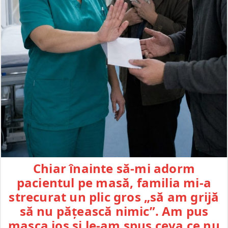
Chiar înainte să-mi adorm
pacientul pe masă, familia mi-a
strecurat un plic gros „să am grijă
să nu pățească nimic”. Am pus
masca jos și le-am spus ceva ce nu