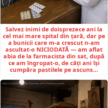
Salvez inimi de doisprezece ani la
cel mai mare spital din țară, dar pe
a bunicii care m-a crescut n-am
ascultat-o NICIODATĂ — am aflat
abia de la farmacista din sat, după
ce am îngropat-o, de câți ani își
cumpăra pastilele pe ascuns…