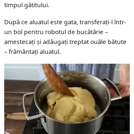
timpul gătitului.
După ce aluatul este gata, transferați-l într-
un bol pentru robotul de bucătărie –
amestecați și adăugați treptat ouăle bătute
– frământați aluatul.