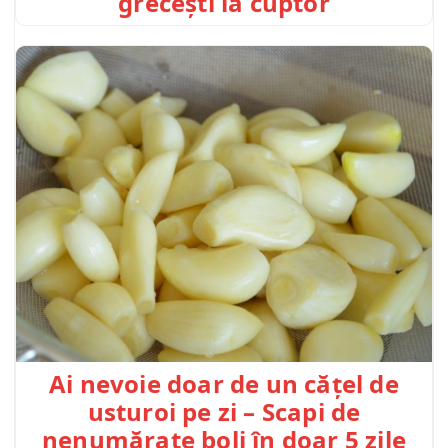
grecești la cuptor
Ai nevoie doar de un cățel de
usturoi pe zi – Scapi de
nenumărate boli în doar 5 zile