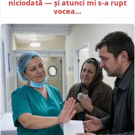
niciodată — și atunci mi s-a rupt
vocea…