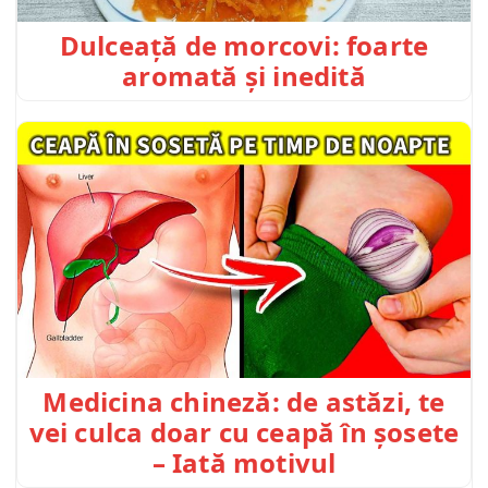
Dulceață de morcovi: foarte
aromată și inedită
Medicina chineză: de astăzi, te
vei culca doar cu ceapă în șosete
– Iată motivul