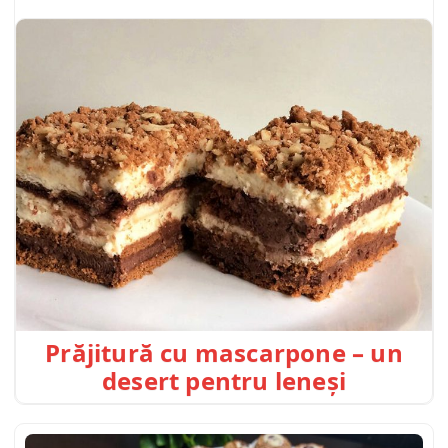
Prăjitură cu mascarpone – un
desert pentru leneși