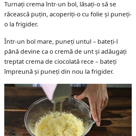
Turnați crema într-un bol, lăsați-o să se
răcească puțin, acoperiți-o cu folie și puneți-
o la frigider.
Într-un bol mare, puneți untul – bateți-l
până devine ca o cremă de unt și adăugați
treptat crema de ciocolată rece – bateți
împreună și puneți din nou la frigider.