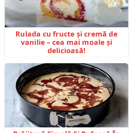
Rulada cu fructe și cremă de
vanilie – cea mai moale și
delicioasă!