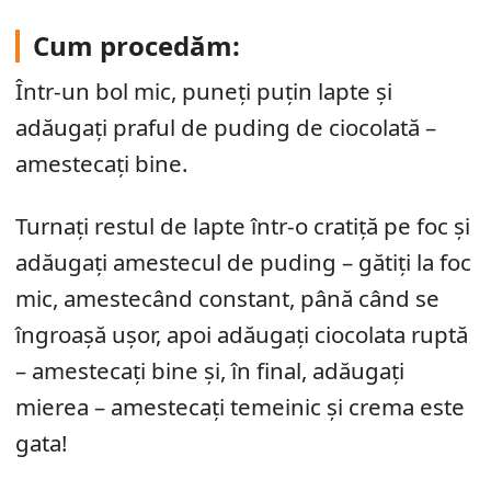
Cum procedăm:
Într-un bol mic, puneți puțin lapte și
adăugați praful de puding de ciocolată –
amestecați bine.
Turnați restul de lapte într-o cratiță pe foc și
adăugați amestecul de puding – gătiți la foc
mic, amestecând constant, până când se
îngroașă ușor, apoi adăugați ciocolata ruptă
– amestecați bine și, în final, adăugați
mierea – amestecați temeinic și crema este
gata!