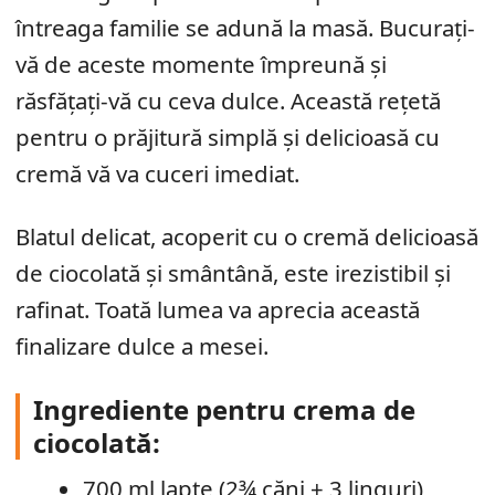
întreaga familie se adună la masă. Bucurați-
vă de aceste momente împreună și
răsfățați-vă cu ceva dulce. Această rețetă
pentru o prăjitură simplă și delicioasă cu
cremă vă va cuceri imediat.
Blatul delicat, acoperit cu o cremă delicioasă
de ciocolată și smântână, este irezistibil și
rafinat. Toată lumea va aprecia această
finalizare dulce a mesei.
Ingrediente pentru c
rema de
ciocolată:
700 ml lapte (2¾ căni + 3 linguri)