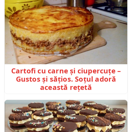
Cartofi cu carne și ciupercuțe –
Gustos și sățios. Soțul adoră
această rețetă