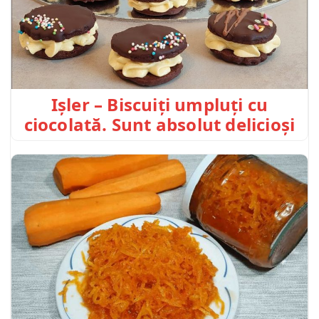
Ișler – Biscuiți umpluți cu
ciocolată. Sunt absolut delicioși