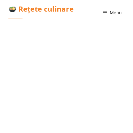
Sari
Rețete culinare
la
Menu
conținut