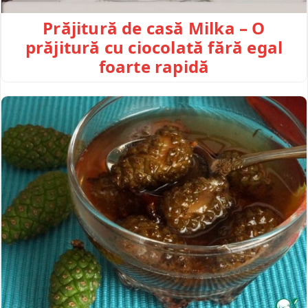
Prăjitură de casă Milka – O
prăjitură cu ciocolată fără egal
foarte rapidă