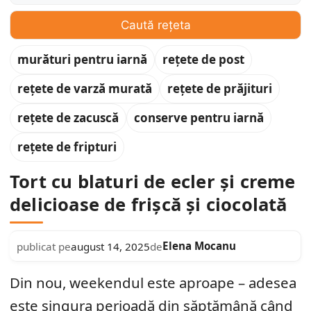
Caută rețeta
murături pentru iarnă
rețete de post
rețete de varză murată
rețete de prăjituri
rețete de zacuscă
conserve pentru iarnă
rețete de fripturi
Tort cu blaturi de ecler și creme
delicioase de frișcă și ciocolată
Elena Mocanu
publicat pe
august 14, 2025
de
Din nou, weekendul este aproape – adesea
este singura perioadă din săptămână când