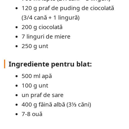
120 g praf de puding de ciocolată
(3/4 cană + 1 lingură)
200 g ciocolată
7 linguri de miere
250 g unt
Ingrediente pentru blat:
500 ml apă
100 g unt
un praf de sare
400 g făină albă (3⅓ căni)
7-8 ouă