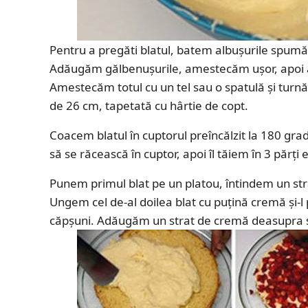
Pentru a pregăti blatul, batem albușurile spum
Adăugăm gălbenușurile, amestecăm ușor, apoi 
Amestecăm totul cu un tel sau o spatulă și turn
de 26 cm, tapetată cu hârtie de copt.
Coacem blatul în cuptorul preîncălzit la 180 gr
să se răcească în cuptor, apoi îl tăiem în 3 părți 
Punem primul blat pe un platou, întindem un st
Ungem cel de-al doilea blat cu puțină cremă și-l
căpșuni. Adăugăm un strat de cremă deasupra și