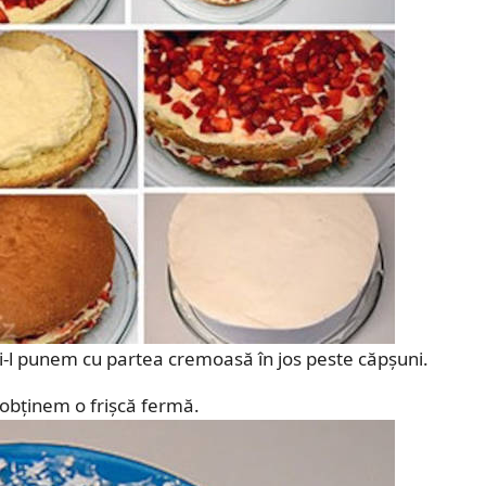
și-l punem cu partea cremoasă în jos peste căpșuni.
obținem o frișcă fermă.