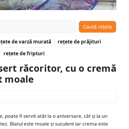
Caută rețeta
ețete de varză murată
rețete de prăjituri
rețete de fripturi
sert răcoritor, cu o cremă
at moale
 poate fi servit atât la o aniversare, cât și la un
z. Blatul este moale și suculent iar crema este