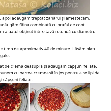
ă, apoi adăugăm treptat zahărul și amestecăm.
adăugăm făina combinată cu praful de copt.
ăm aluatul obținut într-o tavă rotundă cu diametru
ade timp de aproximativ 40 de minute. Lăsăm blatul
egale.
rat de cremă deasupra și adăugăm căpșuni feliate.
 punem cu partea cremoasă în jos pentru a se lipi de
 căpșuni feliate.