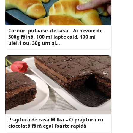
Cornuri pufoase, de casă – Ai nevoie de
500g făină, 100 ml lapte cald, 100 ml
ulei,1 ou, 30g unt și…
Prăjitură de casă Milka – O prăjitură cu
ciocolată fără egal foarte rapidă