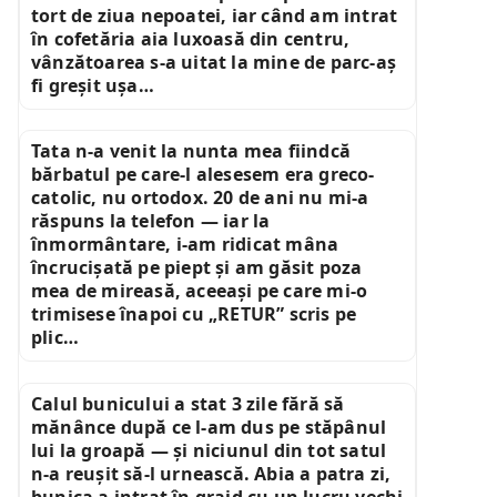
tort de ziua nepoatei, iar când am intrat
în cofetăria aia luxoasă din centru,
vânzătoarea s-a uitat la mine de parc-aș
fi greșit ușa…
Tata n-a venit la nunta mea fiindcă
bărbatul pe care-l alesesem era greco-
catolic, nu ortodox. 20 de ani nu mi-a
răspuns la telefon — iar la
înmormântare, i-am ridicat mâna
încrucișată pe piept și am găsit poza
mea de mireasă, aceeași pe care mi-o
trimisese înapoi cu „RETUR” scris pe
plic…
Calul bunicului a stat 3 zile fără să
mănânce după ce l-am dus pe stăpânul
lui la groapă — și niciunul din tot satul
n-a reușit să-l urnească. Abia a patra zi,
bunica a intrat în grajd cu un lucru vechi