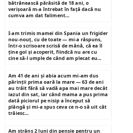
bătrânească părăsită de 18 ani, o
verișoară m-a întrebat în față dacă nu
cumva am dat faliment…
I-am trimis mamei din Spania un frigider
nou-nouț, cu de toate — mi-a răspuns,
într-o scrisoare scrisă de mână, că ea îl
ține gol și acoperit, fiindcă nu are cu
cine să-l umple de când am plecat eu…
Am 41 de ani și abia acum mi-am dus
părinții prima oară la mare — 63 de ani
au trăit fără să vadă apa mai mare decât
iazul din sat, iar când mama a pus prima
dată piciorul pe nisip a început să
plângă și mi-a spus ceva ce n-o să uit cât
trăiesc…
Am strâns 2 luni din pensie pentru un