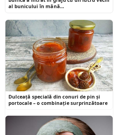
al bunicului în mână…
Dulceață specială din conuri de pin și
portocale – o combinație surprinzătoare