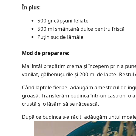
În plus:
500 gr căpșuni feliate
500 ml smântână dulce pentru frișcă
Puțin suc de lămâie
Mod de preparare:
Mai întâi pregătim crema și începem prin a pune
vanilat, gălbenușurile și 200 ml de lapte. Restul d
Când laptele fierbe, adăugăm amestecul de ingr
groasă. Transferăm budinca într-un castron, o a
crustă și o lăsăm să se răcească.
După ce budinca s-a răcit, adăugăm untul moale