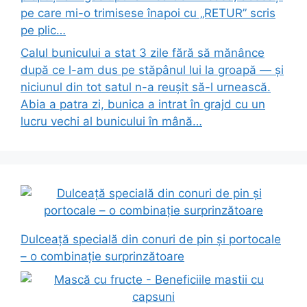
pe care mi-o trimisese înapoi cu „RETUR” scris
pe plic…
Calul bunicului a stat 3 zile fără să mănânce
după ce l-am dus pe stăpânul lui la groapă — și
niciunul din tot satul n-a reușit să-l urnească.
Abia a patra zi, bunica a intrat în grajd cu un
lucru vechi al bunicului în mână…
Dulceață specială din conuri de pin și portocale
– o combinație surprinzătoare