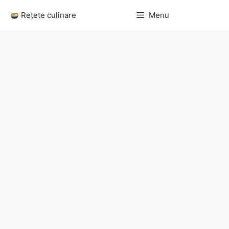
Sari
Rețete culinare
Menu
la
conținut