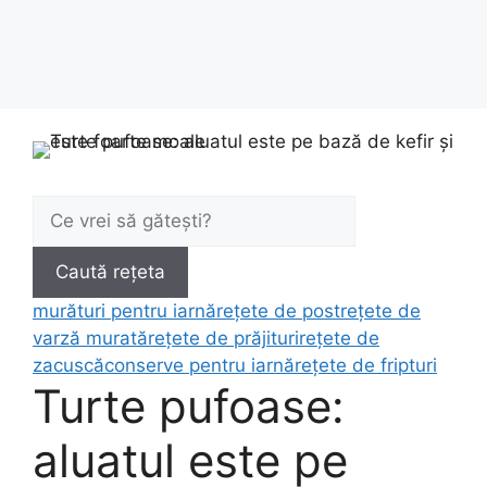
Caută:
Caută rețeta
murături pentru iarnă
rețete de post
rețete de
varză murată
rețete de prăjituri
rețete de
zacuscă
conserve pentru iarnă
rețete de fripturi
Turte pufoase:
aluatul este pe