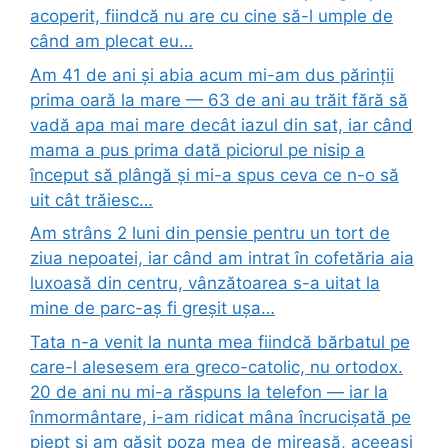
acoperit, fiindcă nu are cu cine să-l umple de
când am plecat eu…
Am 41 de ani și abia acum mi-am dus părinții
prima oară la mare — 63 de ani au trăit fără să
vadă apa mai mare decât iazul din sat, iar când
mama a pus prima dată piciorul pe nisip a
început să plângă și mi-a spus ceva ce n-o să
uit cât trăiesc…
Am strâns 2 luni din pensie pentru un tort de
ziua nepoatei, iar când am intrat în cofetăria aia
luxoasă din centru, vânzătoarea s-a uitat la
mine de parc-aș fi greșit ușa…
Tata n-a venit la nunta mea fiindcă bărbatul pe
care-l alesesem era greco-catolic, nu ortodox.
20 de ani nu mi-a răspuns la telefon — iar la
înmormântare, i-am ridicat mâna încrucișată pe
piept și am găsit poza mea de mireasă, aceeași