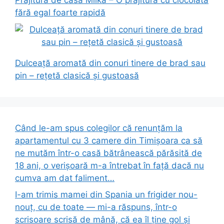
Prăjitură de casă Milka – O prăjitură cu ciocolată
fără egal foarte rapidă
Dulceață aromată din conuri tinere de brad sau
pin – rețetă clasică și gustoasă
Când le-am spus colegilor că renunțăm la
apartamentul cu 3 camere din Timișoara ca să
ne mutăm într-o casă bătrânească părăsită de
18 ani, o verișoară m-a întrebat în față dacă nu
cumva am dat faliment…
I-am trimis mamei din Spania un frigider nou-
nouț, cu de toate — mi-a răspuns, într-o
scrisoare scrisă de mână, că ea îl ține gol și