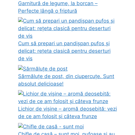
Garnitură de legume, la borcan –
Perfecte lângă o friptură
Cum să prepari un pandișpan pufos și
delicat: rețeta clasică pentru deserturi
de vis
Sărmăluțe de post, din ciupercuțe. Sunt
absolut delicioase!
Lichior de vișine – aromă deosebită: vezi
de ce am folosit și câteva frunze
Chifle de casă – sunt moi, pufoase și au