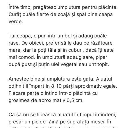
Între timp, pregătesc umplutura pentru plăcinte.
Curăț ouăle fierte de coajă și spăl bine ceapa
verde.
Tai ceapa, o pun într-un bol și adaug ouăle
rase. De obicei, prefer să le dau pe răzătoare
mare, dar le poți tăia și în cuburi, dacă îți este
mai comod. În umplutură adaug sare, piper
după gust și puțin ulei vegetal sau unt topit.
Amestec bine și umplutura este gata. Aluatul
odihnit îl împart în 8-10 părți aproximativ egale.
Fiecare parte o întind într-o plăcintă cu
grosimea de aproximativ 0,5 cm.
Ca să nu se lipească aluatul în timpul întinderii,
presar un pic de făină pe suprafața mesei. În