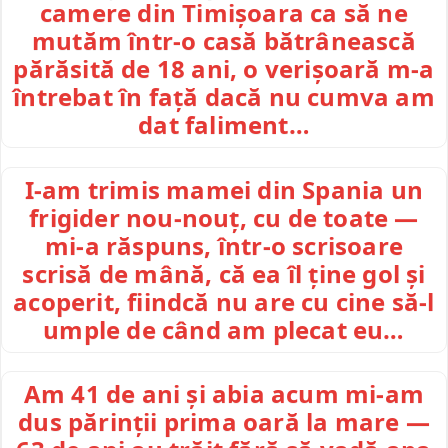
camere din Timișoara ca să ne
mutăm într-o casă bătrânească
părăsită de 18 ani, o verișoară m-a
întrebat în față dacă nu cumva am
dat faliment…
I-am trimis mamei din Spania un
frigider nou-nouț, cu de toate —
mi-a răspuns, într-o scrisoare
scrisă de mână, că ea îl ține gol și
acoperit, fiindcă nu are cu cine să-l
umple de când am plecat eu…
Am 41 de ani și abia acum mi-am
dus părinții prima oară la mare —