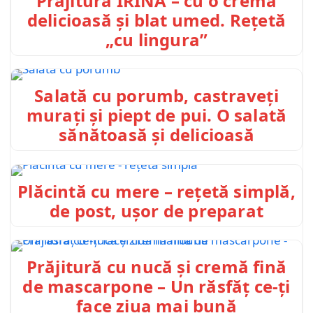
Prăjitură IRINA – cu o crema
delicioasă și blat umed. Rețetă
„cu lingura”
Salată cu porumb, castraveți
murați și piept de pui. O salată
sănătoasă și delicioasă
Plăcintă cu mere – rețetă simplă,
de post, ușor de preparat
Prăjitură cu nucă și cremă fină
de mascarpone – Un răsfăț ce-ți
face ziua mai bună