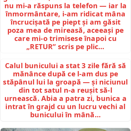
nu mi-a răspuns la telefon — iar la
înmormântare, i-am ridicat mâna
încrucișată pe piept și am găsit
poza mea de mireasă, aceeași pe
care mi-o trimisese înapoi cu
„RETUR” scris pe plic…
Calul bunicului a stat 3 zile fără să
mănânce după ce l-am dus pe
stăpânul lui la groapă — și niciunul
din tot satul n-a reușit să-l
urnească. Abia a patra zi, bunica a
intrat în grajd cu un lucru vechi al
bunicului în mână…