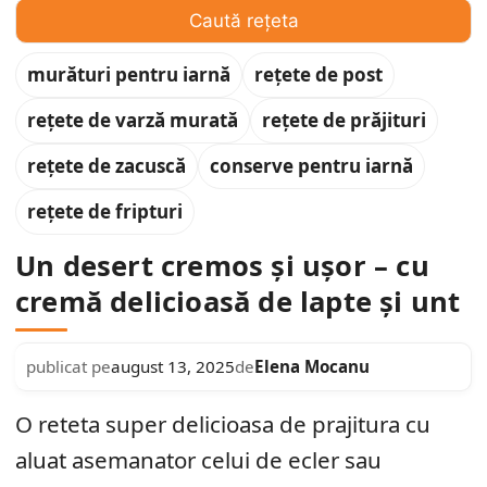
Caută rețeta
murături pentru iarnă
rețete de post
rețete de varză murată
rețete de prăjituri
rețete de zacuscă
conserve pentru iarnă
rețete de fripturi
Un desert cremos și ușor – cu
cremă delicioasă de lapte și unt
Elena Mocanu
publicat pe
august 13, 2025
de
O reteta super delicioasa de prajitura cu
aluat asemanator celui de ecler sau