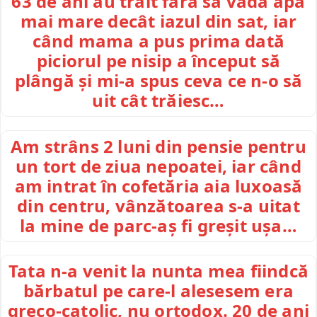
63 de ani au trăit fără să vadă apa
mai mare decât iazul din sat, iar
când mama a pus prima dată
piciorul pe nisip a început să
plângă și mi-a spus ceva ce n-o să
uit cât trăiesc…
Am strâns 2 luni din pensie pentru
un tort de ziua nepoatei, iar când
am intrat în cofetăria aia luxoasă
din centru, vânzătoarea s-a uitat
la mine de parc-aș fi greșit ușa…
Tata n-a venit la nunta mea fiindcă
bărbatul pe care-l alesesem era
greco-catolic, nu ortodox. 20 de ani