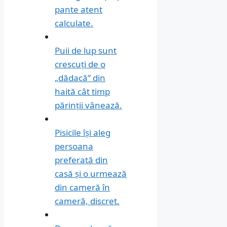
pante atent
calculate.
Puii de lup sunt
crescuți de o
„dădacă” din
haită cât timp
părinții vânează.
Pisicile își aleg
persoana
preferată din
casă și o urmează
din cameră în
cameră, discret.