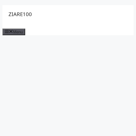
Sari
ZIARE100
la
conținut
Menu