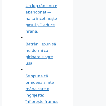
Un lup rănit nu e
abandonat —
haita încetinește
pasul și îi aduce
hrană.
Bătrânii spun să
nu dormi cu
picioarele spre
ușă.
Se spune că
orhideea simte
mâna care o
îngrijește:
înflorește frumos