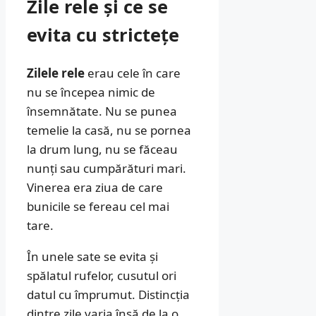
Zile rele și ce se
evita cu strictețe
Zilele rele
erau cele în care
nu se începea nimic de
însemnătate. Nu se punea
temelie la casă, nu se pornea
la drum lung, nu se făceau
nunți sau cumpărături mari.
Vinerea era ziua de care
bunicile se fereau cel mai
tare.
În unele sate se evita și
spălatul rufelor, cusutul ori
datul cu împrumut. Distincția
dintre zile varia însă de la o