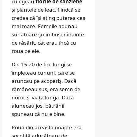
culegeau
florile de sânziene
și plantele de leac, fiindcă se
credea că își ating puterea cea
mai mare. Femeile adunau
sunătoare și cimbrișor înainte
de răsărit, cât erau încă cu
roua pe ele.
Din 15-20 de fire lungi se
împleteau cununi, care se
aruncau pe acoperiș. Dacă
rămâneau sus, era semn de
noroc și viață lungă. Dacă
alunecau jos, bătrânii
spuneau că nu e bine.
Rouă din această noapte era
socotită aducătoare de