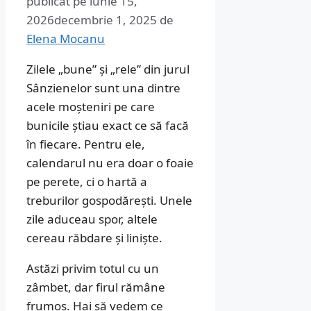
publicat pe
iunie 15,
2026
decembrie 1, 2025
de
Elena Mocanu
Zilele „bune” și „rele” din jurul
Sânzienelor sunt una dintre
acele moșteniri pe care
bunicile știau exact ce să facă
în fiecare. Pentru ele,
calendarul nu era doar o foaie
pe perete, ci o hartă a
treburilor gospodărești. Unele
zile aduceau spor, altele
cereau răbdare și liniște.
Astăzi privim totul cu un
zâmbet, dar firul rămâne
frumos. Hai să vedem ce