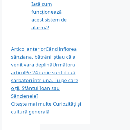
Iată cum
funcționează
acest sistem de
alarmă!
Articol anterior
Când înflorea
sânziana, bătrânii știau că a
venit vara deplină
Următorul
articol
Pe 24 iunie sunt două
sărbători într-una. Tu pe care
o ții, Sfântul Ioan sau
Sânzienele?
Citește mai multe
Curiozități și
cultură generală