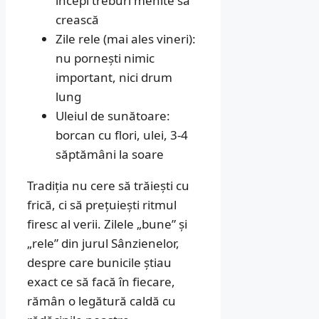
începi treburi menite să
crească
Zile rele (mai ales vineri):
nu pornești nimic
important, nici drum
lung
Uleiul de sunătoare:
borcan cu flori, ulei, 3-4
săptămâni la soare
Tradiția nu cere să trăiești cu
frică, ci să prețuiești ritmul
firesc al verii. Zilele „bune” și
„rele” din jurul Sânzienelor,
despre care bunicile știau
exact ce să facă în fiecare,
rămân o legătură caldă cu