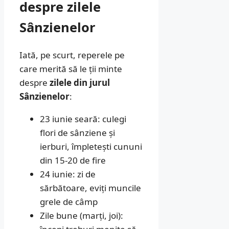
despre zilele
Sânzienelor
Iată, pe scurt, reperele pe
care merită să le ții minte
despre
zilele din jurul
Sânzienelor
:
23 iunie seară: culegi
flori de sânziene și
ierburi, împletești cununi
din 15-20 de fire
24 iunie: zi de
sărbătoare, eviți muncile
grele de câmp
Zile bune (marți, joi):