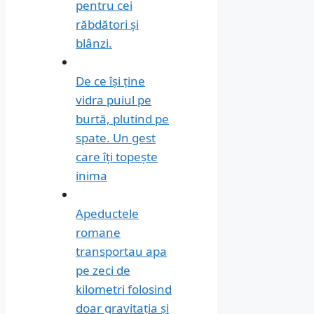
pentru cei
răbdători și
blânzi.
De ce își ține
vidra puiul pe
burtă, plutind pe
spate. Un gest
care îți topește
inima
Apeductele
romane
transportau apa
pe zeci de
kilometri folosind
doar gravitația și