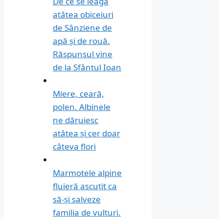
De ce se leagă
atâtea obiceiuri
de Sânziene de
apă și de rouă.
Răspunsul vine
de la Sfântul Ioan
Miere, ceară,
polen. Albinele
ne dăruiesc
atâtea și cer doar
câteva flori
Marmotele alpine
fluieră ascuțit ca
să-și salveze
familia de vulturi.