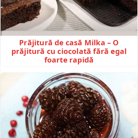
Prăjitură de casă Milka – O
prăjitură cu ciocolată fără egal
foarte rapidă