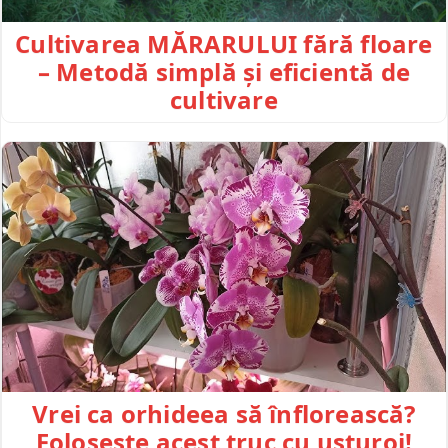
Cultivarea MĂRARULUI fără floare
– Metodă simplă și eficientă de
cultivare
Vrei ca orhideea să înflorească?
Folosește acest truc cu usturoi!