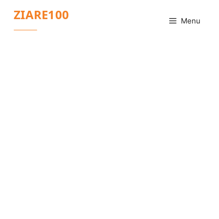
Sari
ZIARE100
la
Menu
conținut