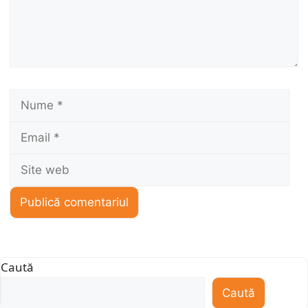
Nume
Ema
Sit
we
Caută
Caută