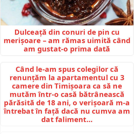
Dulceață din conuri de pin cu
merișoare – am rămas uimită când
am gustat-o prima dată
Când le-am spus colegilor că
renunțăm la apartamentul cu 3
camere din Timișoara ca să ne
mutăm într-o casă bătrânească
părăsită de 18 ani, o verișoară m-a
întrebat în față dacă nu cumva am
dat faliment…