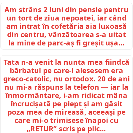
Am strâns 2 luni din pensie pentru
un tort de ziua nepoatei, iar când
am intrat în cofetăria aia luxoasă
din centru, vânzătoarea s-a uitat
la mine de parc-aș fi greșit ușa…
Tata n-a venit la nunta mea fiindcă
bărbatul pe care-l alesesem era
greco-catolic, nu ortodox. 20 de ani
nu mi-a răspuns la telefon — iar la
înmormântare, i-am ridicat mâna
încrucișată pe piept și am găsit
poza mea de mireasă, aceeași pe
care mi-o trimisese înapoi cu
„RETUR” scris pe plic…