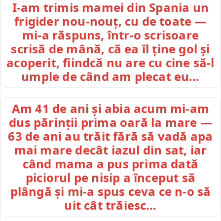
I-am trimis mamei din Spania un
frigider nou-nouț, cu de toate —
mi-a răspuns, într-o scrisoare
scrisă de mână, că ea îl ține gol și
acoperit, fiindcă nu are cu cine să-l
umple de când am plecat eu…
Am 41 de ani și abia acum mi-am
dus părinții prima oară la mare —
63 de ani au trăit fără să vadă apa
mai mare decât iazul din sat, iar
când mama a pus prima dată
piciorul pe nisip a început să
plângă și mi-a spus ceva ce n-o să
uit cât trăiesc…