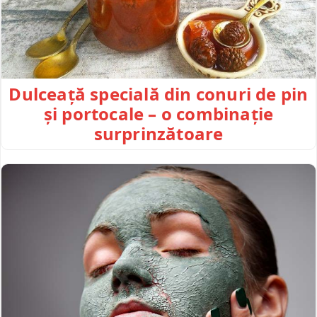
Dulceață specială din conuri de pin
și portocale – o combinație
surprinzătoare