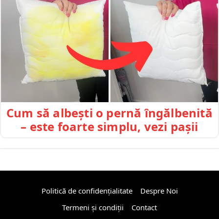
Cum să albești o pernă îngălbenită
– este foarte simplu, vezi pașii
Politică de confidențialitate
Despre Noi
Termeni și condiții
Contact