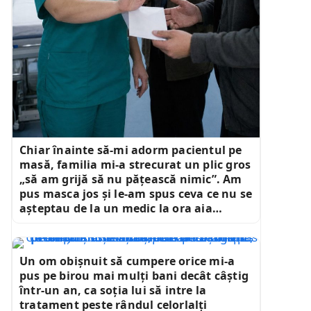
Chiar înainte să-mi adorm pacientul pe
masă, familia mi-a strecurat un plic gros
„să am grijă să nu pățească nimic”. Am
pus masca jos și le-am spus ceva ce nu se
așteptau de la un medic la ora aia…
Un om obișnuit să cumpere orice mi-a
pus pe birou mai mulți bani decât câștig
într-un an, ca soția lui să intre la
tratament peste rândul celorlalți