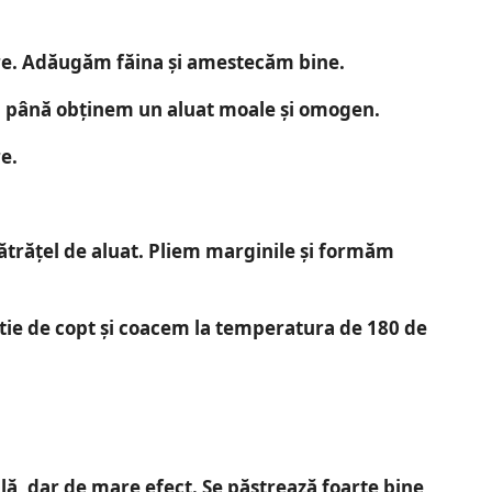
re. Adăugăm făina și amestecăm bine.
 până obținem un aluat moale și omogen.
e.
.
ătrățel de aluat. Pliem marginile și formăm
rtie de copt și coacem la temperatura de 180 de
lă, dar de mare efect.
Se păstrează foarte bine