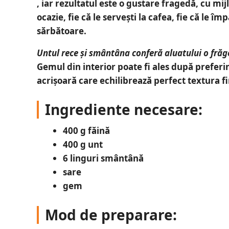
, iar rezultatul este o gustare fragedă, cu mi
ocazie, fie că le servești la cafea, fie că le
sărbătoare.
Untul rece și smântâna conferă aluatului o fră
Gemul din interior poate fi ales după preferin
acrișoară care echilibrează perfect textura fi
Ingrediente necesare:
400 g făină
400 g unt
6 linguri smântână
sare
gem
Mod de preparare: