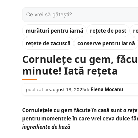
Caută:
murături pentru iarnă
rețete de post
r
rețete de zacuscă
conserve pentru iarnă
Cornulețe cu gem, făcut
minute! Iată rețeta
publicat pe
august 13, 2025
de
Elena Mocanu
Cornulețele cu gem făcute în casă sunt
o rețe
pentru momentele în care vrei ceva dulce făr
ingrediente de bază