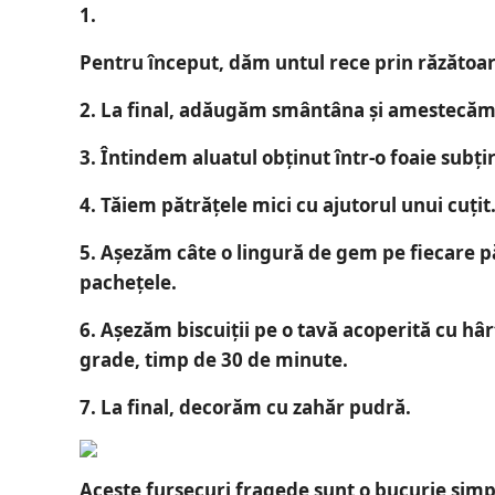
1.
Pentru început, dăm untul rece prin răzătoa
2.
La final, adăugăm smântâna și amestecăm
3.
Întindem aluatul obținut într-o foaie subțir
4.
Tăiem pătrățele mici cu ajutorul unui cuțit
5.
Așezăm câte o lingură de gem pe fiecare p
pachețele.
6.
Așezăm biscuiții pe o tavă acoperită cu hâ
grade, timp de 30 de minute.
7.
La final, decorăm cu zahăr pudră.
Aceste fursecuri fragede sunt o bucurie simp