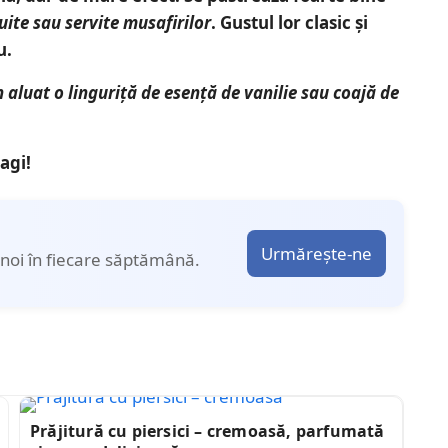
uite sau servite musafirilor
. Gustul lor clasic și
u.
aluat o linguriță de esență de vanilie sau coajă de
agi!
Urmărește-ne
noi în fiecare săptămână.
Prăjitură cu piersici – cremoasă, parfumată