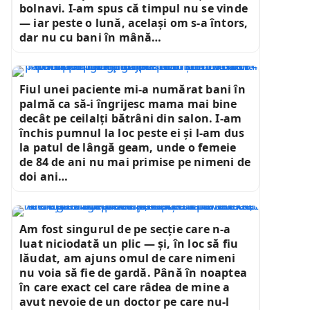
bolnavi. I-am spus că timpul nu se vinde
— iar peste o lună, același om s-a întors,
dar nu cu bani în mână…
Fiul unei paciente mi-a numărat bani în
palmă ca să-i îngrijesc mama mai bine
decât pe ceilalți bătrâni din salon. I-am
închis pumnul la loc peste ei și l-am dus
la patul de lângă geam, unde o femeie
de 84 de ani nu mai primise pe nimeni de
doi ani…
Am fost singurul de pe secție care n-a
luat niciodată un plic — și, în loc să fiu
lăudat, am ajuns omul de care nimeni
nu voia să fie de gardă. Până în noaptea
în care exact cel care râdea de mine a
avut nevoie de un doctor pe care nu-l