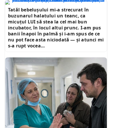
Tatăl bebelușului mi-a strecurat în
buzunarul halatului un teanc, ca
micuțul LUI să stea la cel mai bun
incubator, în locul altui prunc. I-am pus
banii înapoi în palmă și i-am spus de ce
nu pot face asta niciodată — și atunci mi
s-a rupt vocea…