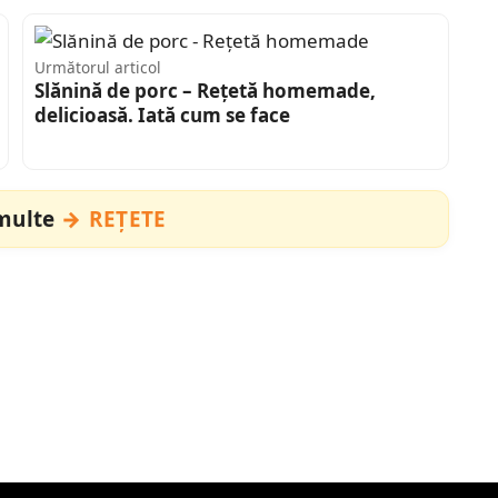
Următorul articol
Slănină de porc – Rețetă homemade,
delicioasă. Iată cum se face
 multe
REȚETE