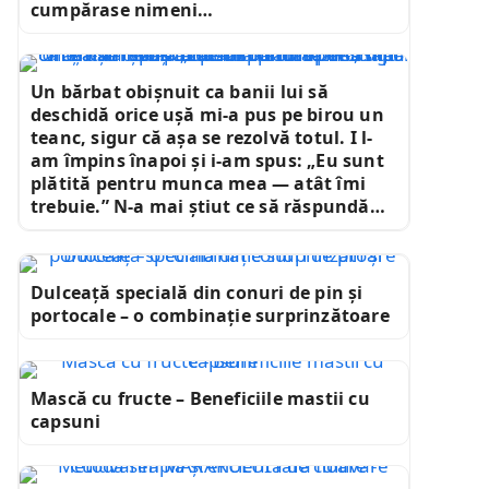
cumpărase nimeni…
Un bărbat obișnuit ca banii lui să
deschidă orice ușă mi-a pus pe birou un
teanc, sigur că așa se rezolvă totul. I l-
am împins înapoi și i-am spus: „Eu sunt
plătită pentru munca mea — atât îmi
trebuie.” N-a mai știut ce să răspundă…
Dulceață specială din conuri de pin și
portocale – o combinație surprinzătoare
Mască cu fructe – Beneficiile mastii cu
capsuni