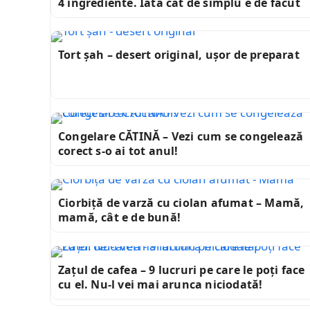
4 ingrediente. Iată cât de simplu e de făcut
Tort șah – desert original, ușor de preparat
Congelare CĂTINĂ – Vezi cum se congelează
corect s-o ai tot anul!
Ciorbiță de varză cu ciolan afumat – Mamă,
mamă, cât e de bună!
Zațul de cafea – 9 lucruri pe care le poți face
cu el. Nu-l vei mai arunca niciodată!