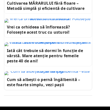
Cultivarea MĂRARULUI fără floare –
Metodă simplă și eficientă de cultivare
Vrei ca orhideea să înflorească?
Folosește acest truc cu usturoi!
Iată cât trebuie să dormi în funcție de
vârstă. Mare atenție pentru femeile
peste 40 de ani!
Cum să albești o pernă îngălbenită –
este foarte simplu, vezi pașii