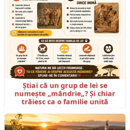
Știai că un grup de lei se
numește „mândrie„? Și chiar
trăiesc ca o familie unită