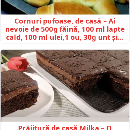
Cornuri pufoase, de casă – Ai
nevoie de 500g făină, 100 ml lapte
cald, 100 ml ulei,1 ou, 30g unt și…
Prăjitură de casă Milka – O