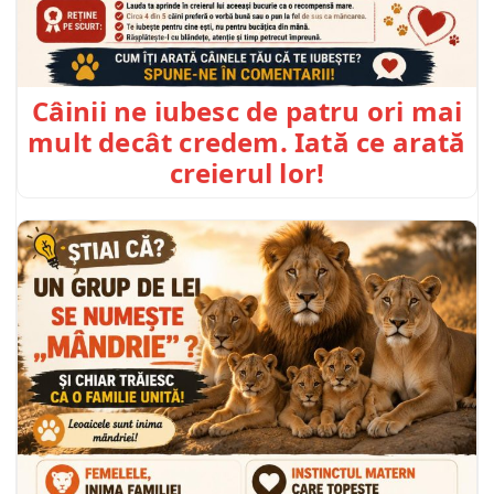
Câinii ne iubesc de patru ori mai
mult decât credem. Iată ce arată
creierul lor!