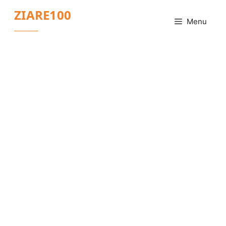
Sari
ZIARE100
la
Menu
conținut