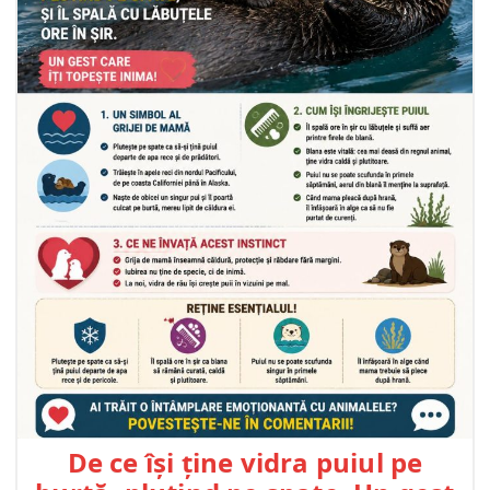
De ce își ține vidra puiul pe