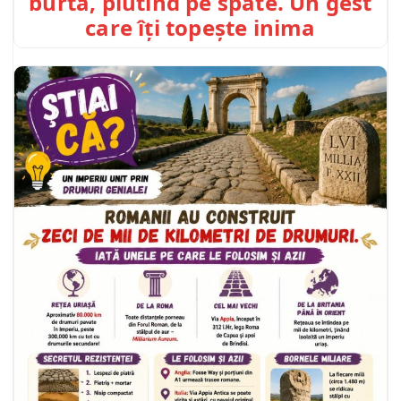
burtă, plutind pe spate. Un gest
care îți topește inima