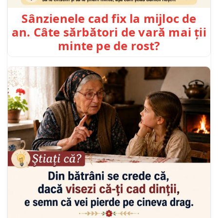
Sânzienele cad fix la mijloc de
an. Câte sărbători de vară mai ții
minte pe de rost?