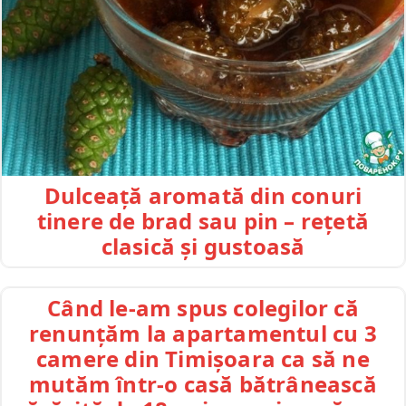
Dulceață aromată din conuri
tinere de brad sau pin – rețetă
clasică și gustoasă
Când le-am spus colegilor că
renunțăm la apartamentul cu 3
camere din Timișoara ca să ne
mutăm într-o casă bătrânească