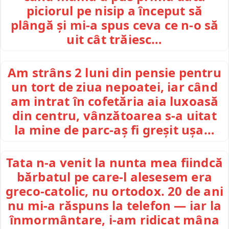
piciorul pe nisip a început să
plângă și mi-a spus ceva ce n-o să
uit cât trăiesc…
Am strâns 2 luni din pensie pentru
un tort de ziua nepoatei, iar când
am intrat în cofetăria aia luxoasă
din centru, vânzătoarea s-a uitat
la mine de parc-aș fi greșit ușa…
Tata n-a venit la nunta mea fiindcă
bărbatul pe care-l alesesem era
greco-catolic, nu ortodox. 20 de ani
nu mi-a răspuns la telefon — iar la
înmormântare, i-am ridicat mâna