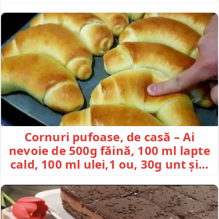
Cornuri pufoase, de casă – Ai
nevoie de 500g făină, 100 ml lapte
cald, 100 ml ulei,1 ou, 30g unt și…