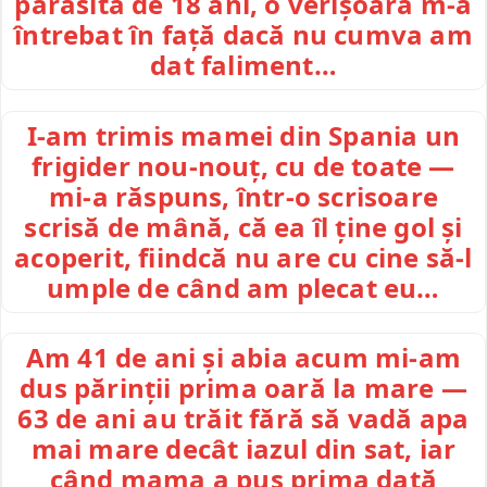
părăsită de 18 ani, o verișoară m-a
întrebat în față dacă nu cumva am
dat faliment…
I-am trimis mamei din Spania un
frigider nou-nouț, cu de toate —
mi-a răspuns, într-o scrisoare
scrisă de mână, că ea îl ține gol și
acoperit, fiindcă nu are cu cine să-l
umple de când am plecat eu…
Am 41 de ani și abia acum mi-am
dus părinții prima oară la mare —
63 de ani au trăit fără să vadă apa
mai mare decât iazul din sat, iar
când mama a pus prima dată