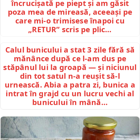
încrucișată pe piept și am găsit
poza mea de mireasă, aceeași pe
care mi-o trimisese înapoi cu
„RETUR” scris pe plic…
Calul bunicului a stat 3 zile fără să
mănânce după ce l-am dus pe
stăpânul lui la groapă — și niciunul
din tot satul n-a reușit să-l
urnească. Abia a patra zi, bunica a
intrat în grajd cu un lucru vechi al
bunicului în mână…