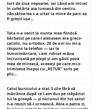
tort de ziua nepoatei, iar când am intrat
în cofetăria aia luxoasă din centru,
vânzătoarea s-a uitat la mine de parc-aș
fi greșit ușa…
Tata n-a venit la nunta mea fiindcă
bărbatul pe care-l alesesem era greco-
catolic, nu ortodox. 20 de ani nu mi-a
răspuns la telefon — iar la
înmormântare, i-am ridicat mâna
încrucișată pe piept și am găsit poza
mea de mireasă, aceeași pe care mi-o
trimisese înapoi cu „RETUR” scris pe
plic…
Calul bunicului a stat 3 zile fără să
mănânce după ce l-am dus pe stăpânul
lui la groapă — și niciunul din tot satul
n-a reușit să-l urnească. Abia a patra zi,
bunica a intrat în grajd cu un lucru vechi