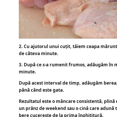
2.
Cu ajutorul unui cuțit, tăiem ceapa mărunt.
de câteva minute.
3.
După ce s-a rumenit frumos, adăugăm în mij
minute.
După acest interval de timp, adăugăm berea,
până când este gata.
Rezultatul este o mâncare
consistentă, plină 
un prânz de weekend sau o cină care adună to
bere cucerește de la prima înghițitură.