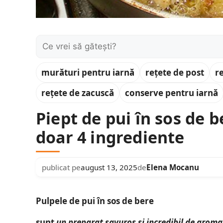
Caută:
murături pentru iarnă
rețete de post
r
rețete de zacuscă
conserve pentru iarnă
Piept de pui în sos de b
doar 4 ingrediente
publicat pe
august 13, 2025
de
Elena Mocanu
Pulpele de pui în sos de bere
sunt
un preparat savuros și incredibil de aroma