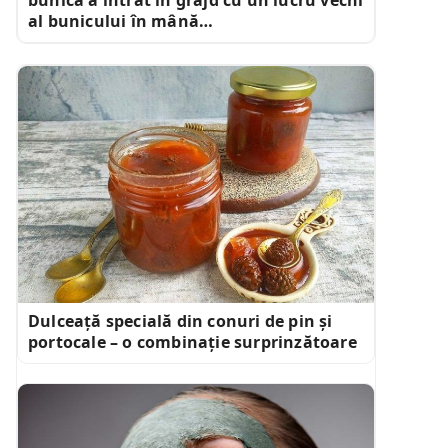
al bunicului în mână…
Dulceață specială din conuri de pin și
portocale – o combinație surprinzătoare