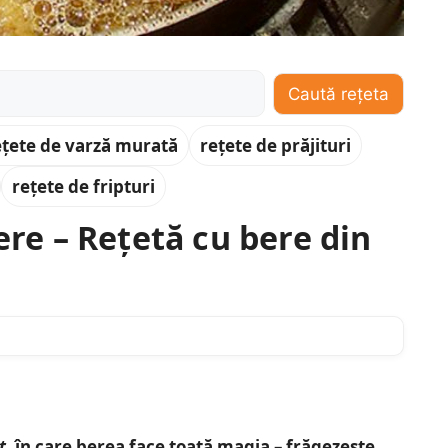
Caută rețeta
ețete de varză murată
rețete de prăjituri
rețete de fripturi
ere – Rețetă cu bere din
t
, în care berea face toată magia – frăgezește