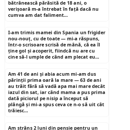
bătrânească părăsită de 18 ani, o
verișoară m-a întrebat în față dacă nu
cumva am dat faliment…
I-am trimis mamei din Spania un frigider
nou-nouț, cu de toate — mi-a răspuns,
într-o scrisoare scrisă de mână, că ea îl
ține gol și acoperit, fiindcă nu are cu
cine să-l umple de când am plecat eu…
Am 41 de ani și abia acum mi-am dus
părinții prima oară la mare — 63 de ani
au trăit fără să vadă apa mai mare decât
iazul din sat, iar când mama a pus prima
dată piciorul pe nisip a început să
plângă și mi-a spus ceva ce n-o să uit cât
trăiesc…
Am strâns 2 luni din pensie pentru un