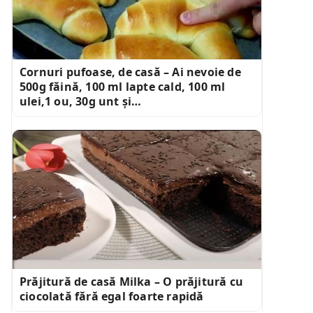
Cornuri pufoase, de casă – Ai nevoie de
500g făină, 100 ml lapte cald, 100 ml
ulei,1 ou, 30g unt și…
Prăjitură de casă Milka – O prăjitură cu
ciocolată fără egal foarte rapidă