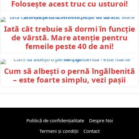
Folosește acest truc cu usturoi!
Iată cât trebuie să dormi în funcție
de vârstă. Mare atenție pentru
femeile peste 40 de ani!
Cum să albești o pernă îngălbenită
– este foarte simplu, vezi pașii
Politică de confidențialitate
Despre Noi
Termeni și condiții
Contact