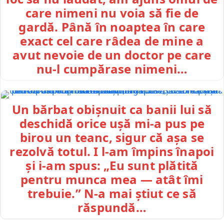
care nimeni nu voia să fie de
gardă. Până în noaptea în care
exact cel care râdea de mine a
avut nevoie de un doctor pe care
nu-l cumpărase nimeni…
Un bărbat obișnuit ca banii lui să
deschidă orice ușă mi-a pus pe
birou un teanc, sigur că așa se
rezolvă totul. I l-am împins înapoi
și i-am spus: „Eu sunt plătită
pentru munca mea — atât îmi
trebuie.” N-a mai știut ce să
răspundă…