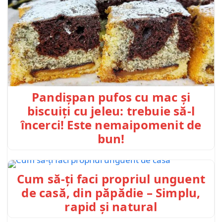
Pandișpan pufos cu mac și
biscuiți cu jeleu: trebuie să-l
încerci! Este nemaipomenit de
bun!
Cum să-ți faci propriul unguent
de casă, din păpădie – Simplu,
rapid și natural