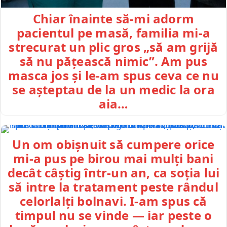
Chiar înainte să-mi adorm
pacientul pe masă, familia mi-a
strecurat un plic gros „să am grijă
să nu pățească nimic”. Am pus
masca jos și le-am spus ceva ce nu
se așteptau de la un medic la ora
aia…
Un om obișnuit să cumpere orice
mi-a pus pe birou mai mulți bani
decât câștig într-un an, ca soția lui
să intre la tratament peste rândul
celorlalți bolnavi. I-am spus că
timpul nu se vinde — iar peste o