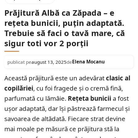
Prăjitură Albă ca Zăpada – e
rețeta bunicii, puțin adaptată.
Trebuie să faci o tavă mare, că
sigur toti vor 2 porții
Elena Mocanu
publicat pe
august 13, 2025
de
Această prăjitură este un adevărat
clasic al
copilăriei
, cu foi fragede și o cremă fină,
parfumată cu lămâie.
Rețeta bunicii
a fost
ușor adaptată, dar își păstrează farmecul și
savoarea de altădată. Fiecare strat devine
mai moale pe măsură ce prăjitura stă la