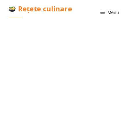
Sari
Rețete culinare
la
Menu
conținut