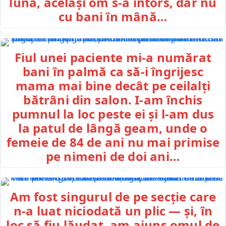
lună, același om s-a întors, dar nu
cu bani în mână…
Fiul unei paciente mi-a numărat
bani în palmă ca să-i îngrijesc
mama mai bine decât pe ceilalți
bătrâni din salon. I-am închis
pumnul la loc peste ei și l-am dus
la patul de lângă geam, unde o
femeie de 84 de ani nu mai primise
pe nimeni de doi ani…
Am fost singurul de pe secție care
n-a luat niciodată un plic — și, în
loc să fiu lăudat, am ajuns omul de