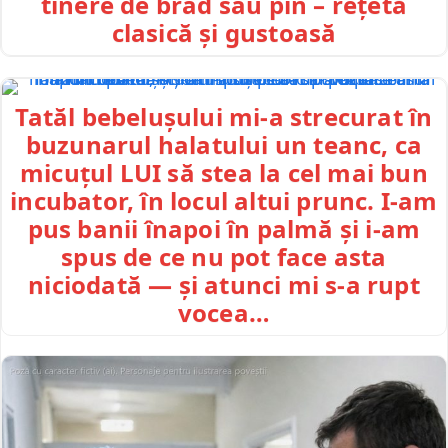
tinere de brad sau pin – rețetă
clasică și gustoasă
Tatăl bebelușului mi-a strecurat în
buzunarul halatului un teanc, ca
micuțul LUI să stea la cel mai bun
incubator, în locul altui prunc. I-am
pus banii înapoi în palmă și i-am
spus de ce nu pot face asta
niciodată — și atunci mi s-a rupt
vocea…