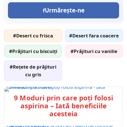
Urmărește-ne
#Desert cu frisca
#Desert fara coacere
#Prăjituri cu biscuiți
#Prăjituri cu vanilie
#Rețete de prăjituri
cu gris
9 Moduri prin care poți folosi
aspirina – Iată beneficiile
acesteia