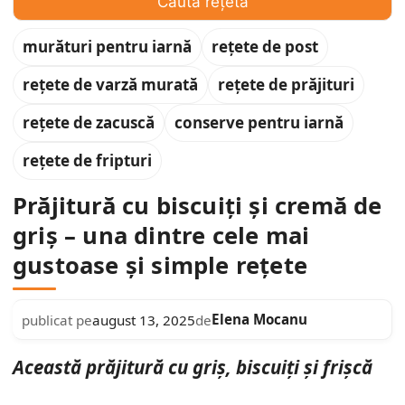
Caută rețeta
murături pentru iarnă
rețete de post
rețete de varză murată
rețete de prăjituri
rețete de zacuscă
conserve pentru iarnă
rețete de fripturi
Prăjitură cu biscuiți și cremă de
griș – una dintre cele mai
gustoase și simple rețete
Elena Mocanu
publicat pe
august 13, 2025
de
Această prăjitură cu griș, biscuiți și frișcă