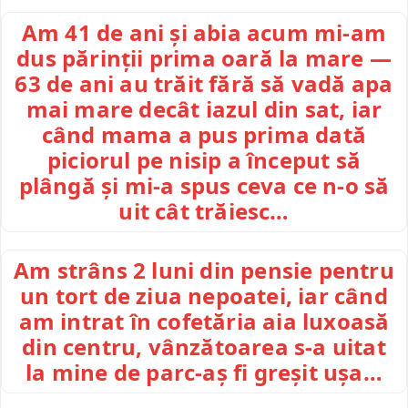
Am 41 de ani și abia acum mi-am
dus părinții prima oară la mare —
63 de ani au trăit fără să vadă apa
mai mare decât iazul din sat, iar
când mama a pus prima dată
piciorul pe nisip a început să
plângă și mi-a spus ceva ce n-o să
uit cât trăiesc…
Am strâns 2 luni din pensie pentru
un tort de ziua nepoatei, iar când
am intrat în cofetăria aia luxoasă
din centru, vânzătoarea s-a uitat
la mine de parc-aș fi greșit ușa…