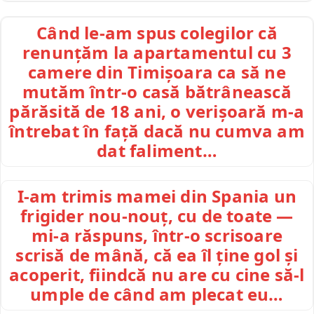
Când le-am spus colegilor că
renunțăm la apartamentul cu 3
camere din Timișoara ca să ne
mutăm într-o casă bătrânească
părăsită de 18 ani, o verișoară m-a
întrebat în față dacă nu cumva am
dat faliment…
I-am trimis mamei din Spania un
frigider nou-nouț, cu de toate —
mi-a răspuns, într-o scrisoare
scrisă de mână, că ea îl ține gol și
acoperit, fiindcă nu are cu cine să-l
umple de când am plecat eu…