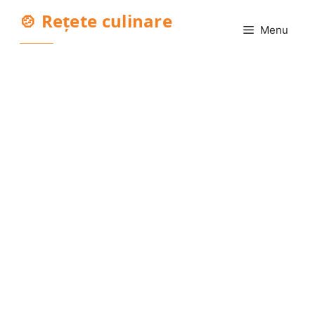
Sari
🍲 Rețete culinare
la
Menu
conținut