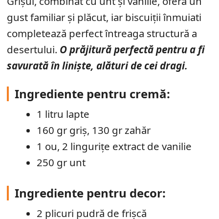
Grișul, combinat cu unt și vanilie, oferă un
gust familiar și plăcut, iar biscuiții înmuiati
completează perfect întreaga structură a
desertului.
O prăjitură perfectă pentru a fi
savurată în liniște, alături de cei dragi.
Ingrediente pentru cremă:
1 litru lapte
160 gr griș, 130 gr zahăr
1 ou, 2 lingurițe extract de vanilie
250 gr unt
Ingrediente pentru decor:
2 plicuri pudră de frișcă