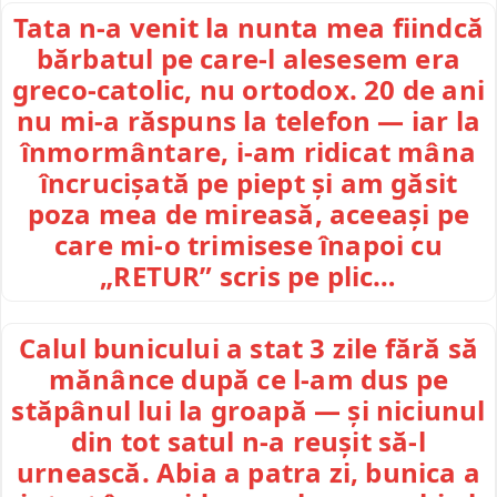
Tata n-a venit la nunta mea fiindcă
bărbatul pe care-l alesesem era
greco-catolic, nu ortodox. 20 de ani
nu mi-a răspuns la telefon — iar la
înmormântare, i-am ridicat mâna
încrucișată pe piept și am găsit
poza mea de mireasă, aceeași pe
care mi-o trimisese înapoi cu
„RETUR” scris pe plic…
Calul bunicului a stat 3 zile fără să
mănânce după ce l-am dus pe
stăpânul lui la groapă — și niciunul
din tot satul n-a reușit să-l
urnească. Abia a patra zi, bunica a