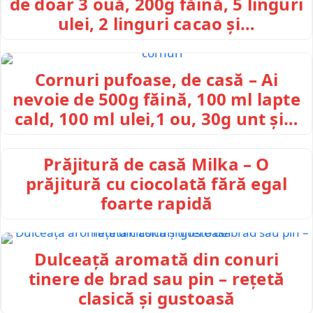
de doar 3 ouă, 200g făină, 5 linguri
ulei, 2 linguri cacao și…
Cornuri pufoase, de casă – Ai
nevoie de 500g făină, 100 ml lapte
cald, 100 ml ulei,1 ou, 30g unt și…
Prăjitură de casă Milka – O
prăjitură cu ciocolată fără egal
foarte rapidă
Dulceață aromată din conuri
tinere de brad sau pin – rețetă
clasică și gustoasă