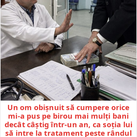
Un om obișnuit să cumpere orice
mi-a pus pe birou mai mulți bani
decât câștig într-un an, ca soția lui
să intre la tratament peste rândul