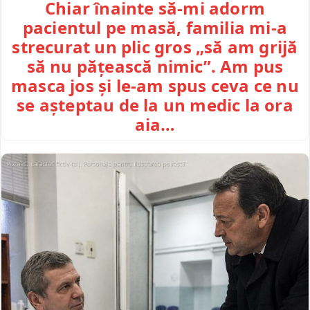
Chiar înainte să-mi adorm
pacientul pe masă, familia mi-a
strecurat un plic gros „să am grijă
să nu pățească nimic”. Am pus
masca jos și le-am spus ceva ce nu
se așteptau de la un medic la ora
aia…