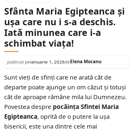
Sfânta Maria Egipteanca și
ușa care nu i s-a deschis.
Iată minunea care i-a
schimbat viața!
Elena Mocanu
publicat pe
ianuarie 1, 2026
de
Sunt vieți de sfinți care ne arată cât de
departe poate ajunge un om căzut și totuși
cât de aproape rămâne mila lui Dumnezeu.
Povestea despre
pocăința Sfintei Maria
Egipteanca
, oprită de o putere la ușa
bisericii, este una dintre cele mai