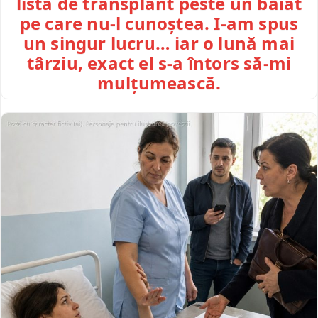
lista de transplant peste un băiat
pe care nu-l cunoștea. I-am spus
un singur lucru… iar o lună mai
târziu, exact el s-a întors să-mi
mulțumească.