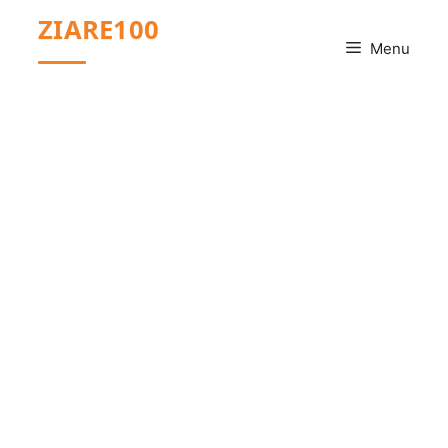
Sari
ZIARE100
la
Menu
conținut