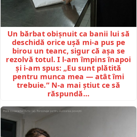
Un bărbat obișnuit ca banii lui să
deschidă orice ușă mi-a pus pe
birou un teanc, sigur că așa se
rezolvă totul. I l-am împins înapoi
și i-am spus: „Eu sunt plătită
pentru munca mea — atât îmi
trebuie.” N-a mai știut ce să
răspundă…