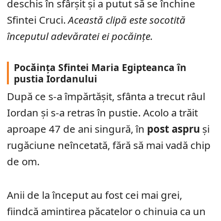
deschis în sfârșit și a putut să se închine
Sfintei Cruci.
Această clipă este socotită
începutul adevăratei ei pocăințe.
Pocăința Sfintei Maria Egipteanca în
pustia Iordanului
După ce s-a împărtășit, sfânta a trecut râul
Iordan și s-a retras în pustie. Acolo a trăit
aproape 47 de ani singură, în
post aspru
și
rugăciune neîncetată, fără să mai vadă chip
de om.
Anii de la început au fost cei mai grei,
fiindcă amintirea păcatelor o chinuia ca un