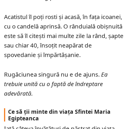
Acatistul îl poți rosti și acasă, în fața icoanei,
cu o candelă aprinsă. O rânduială obișnuită
este să îl citești mai multe zile la rând, șapte
sau chiar 40, însoțit neapărat de
spovedanie și împărtășanie.
Rugăciunea singură nu e de ajuns.
Ea
trebuie unită cu o faptă de îndreptare
adevărată.
Ce să ții minte din viața Sfintei Maria
Egipteanca
Iată câteva învățături de păstrat din viața