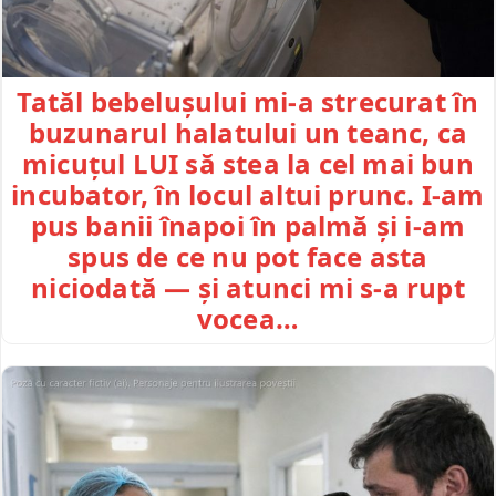
Tatăl bebelușului mi-a strecurat în
buzunarul halatului un teanc, ca
micuțul LUI să stea la cel mai bun
incubator, în locul altui prunc. I-am
pus banii înapoi în palmă și i-am
spus de ce nu pot face asta
niciodată — și atunci mi s-a rupt
vocea…