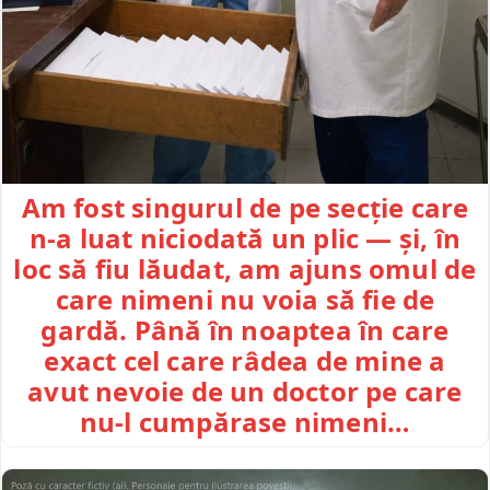
Am fost singurul de pe secție care
n-a luat niciodată un plic — și, în
loc să fiu lăudat, am ajuns omul de
care nimeni nu voia să fie de
gardă. Până în noaptea în care
exact cel care râdea de mine a
avut nevoie de un doctor pe care
nu-l cumpărase nimeni…