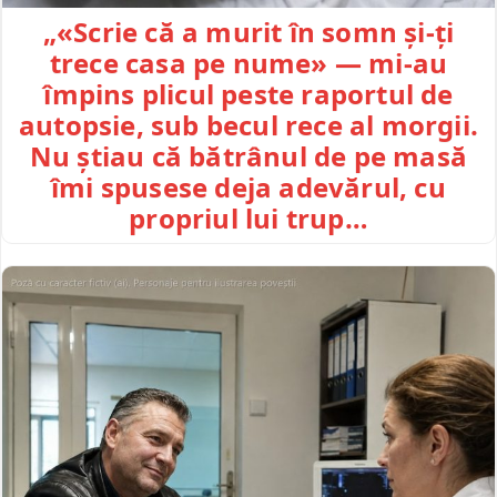
„«Scrie că a murit în somn și-ți
trece casa pe nume» — mi-au
împins plicul peste raportul de
autopsie, sub becul rece al morgii.
Nu știau că bătrânul de pe masă
îmi spusese deja adevărul, cu
propriul lui trup…