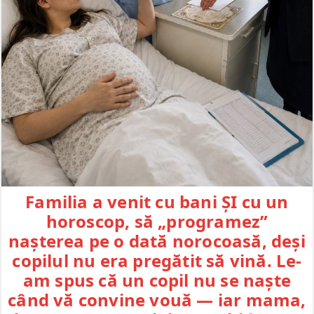
Familia a venit cu bani ȘI cu un
horoscop, să „programez”
nașterea pe o dată norocoasă, deși
copilul nu era pregătit să vină. Le-
am spus că un copil nu se naște
când vă convine vouă — iar mama,