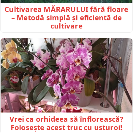
Cultivarea MĂRARULUI fără floare
– Metodă simplă și eficientă de
cultivare
Vrei ca orhideea să înflorească?
Folosește acest truc cu usturoi!