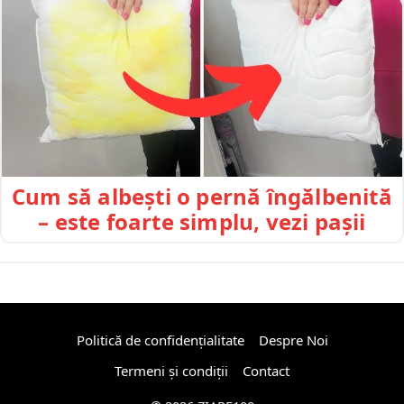
Cum să albești o pernă îngălbenită
– este foarte simplu, vezi pașii
Politică de confidențialitate
Despre Noi
Termeni și condiții
Contact