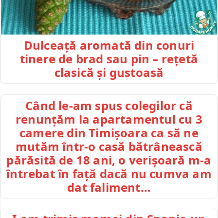
Dulceață aromată din conuri
tinere de brad sau pin – rețetă
clasică și gustoasă
Când le-am spus colegilor că
renunțăm la apartamentul cu 3
camere din Timișoara ca să ne
mutăm într-o casă bătrânească
părăsită de 18 ani, o verișoară m-a
întrebat în față dacă nu cumva am
dat faliment…