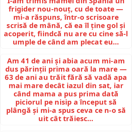
I-am trimis mamei din Spania un
frigider nou-nouț, cu de toate —
mi-a răspuns, într-o scrisoare
scrisă de mână, că ea îl ține gol și
acoperit, fiindcă nu are cu cine să-l
umple de când am plecat eu…
Am 41 de ani și abia acum mi-am
dus părinții prima oară la mare —
63 de ani au trăit fără să vadă apa
mai mare decât iazul din sat, iar
când mama a pus prima dată
piciorul pe nisip a început să
plângă și mi-a spus ceva ce n-o să
uit cât trăiesc…