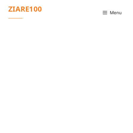
Sari
ZIARE100
la
Menu
conținut