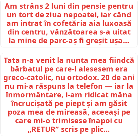
Am strâns 2 luni din pensie pentru
un tort de ziua nepoatei, iar când
am intrat în cofetăria aia luxoasă
din centru, vânzătoarea s-a uitat
la mine de parc-aș fi greșit ușa…
Tata n-a venit la nunta mea fiindcă
bărbatul pe care-l alesesem era
greco-catolic, nu ortodox. 20 de ani
nu mi-a răspuns la telefon — iar la
înmormântare, i-am ridicat mâna
încrucișată pe piept și am găsit
poza mea de mireasă, aceeași pe
care mi-o trimisese înapoi cu
„RETUR” scris pe plic…