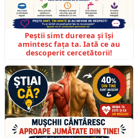
Peștii simt durerea și își
amintesc fața ta. Iată ce au
descoperit cercetătorii!