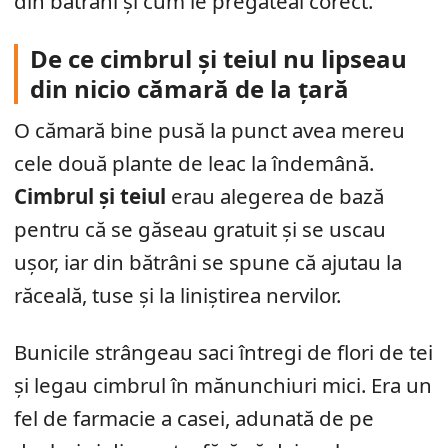
din bătrâni și cum le pregăteai corect.
De ce cimbrul și teiul nu lipseau
din nicio cămară de la țară
O cămară bine pusă la punct avea mereu
cele două plante de leac la îndemână.
Cimbrul și teiul
erau alegerea de bază
pentru că se găseau gratuit și se uscau
ușor, iar din bătrâni se spune că ajutau la
răceală, tuse și la liniștirea nervilor.
Bunicile strângeau saci întregi de flori de tei
și legau cimbrul în mănunchiuri mici. Era un
fel de farmacie a casei, adunată de pe