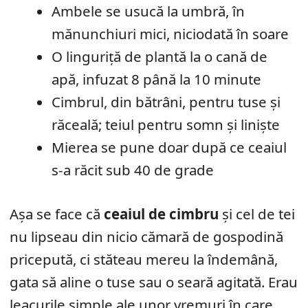
Ambele se usucă la umbră, în
mănunchiuri mici, niciodată în soare
O linguriță de plantă la o cană de
apă, infuzat 8 până la 10 minute
Cimbrul, din bătrâni, pentru tuse și
răceală; teiul pentru somn și liniște
Mierea se pune doar după ce ceaiul
s-a răcit sub 40 de grade
Așa se face că
ceaiul de cimbru
și cel de tei
nu lipseau din nicio cămară de gospodină
pricepută, ci stăteau mereu la îndemână,
gata să aline o tuse sau o seară agitată. Erau
leacurile simple ale unor vremuri în care