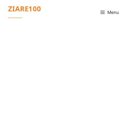
Sari
ZIARE100
la
Menu
conținut