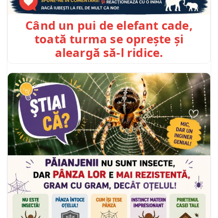
Când un pui de elefant cade,
toată turma se oprește și
aleargă să-l ridice.