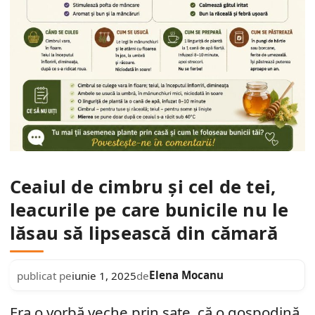
Ceaiul de cimbru și cel de tei,
leacurile pe care bunicile nu le
lăsau să lipsească din cămară
Elena Mocanu
publicat pe
iunie 1, 2025
de
Era o vorbă veche prin sate, că o gospodină