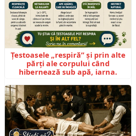
Țestoasele „respiră” și prin alte
părți ale corpului când
hibernează sub apă, iarna.