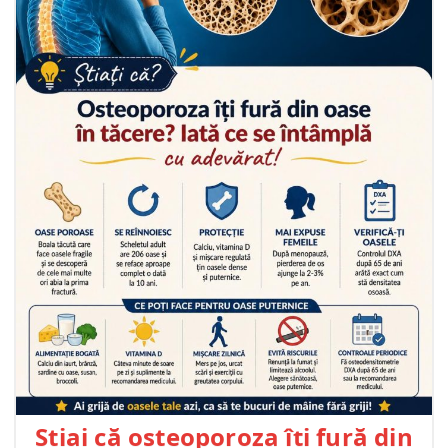
Știai că osteoporoza îți fură din