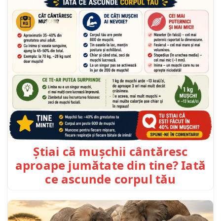
Știai că mușchii cântăresc
aproape jumătate din tine? Iată
ce ascunde corpul tău