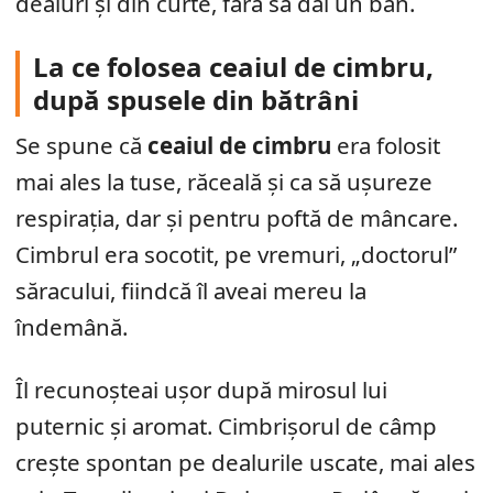
dealuri și din curte, fără să dai un ban.
La ce folosea ceaiul de cimbru,
după spusele din bătrâni
Se spune că
ceaiul de cimbru
era folosit
mai ales la tuse, răceală și ca să ușureze
respirația, dar și pentru poftă de mâncare.
Cimbrul era socotit, pe vremuri, „doctorul”
săracului, fiindcă îl aveai mereu la
îndemână.
Îl recunoșteai ușor după mirosul lui
puternic și aromat. Cimbrișorul de câmp
crește spontan pe dealurile uscate, mai ales