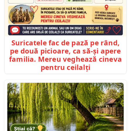
Suricatele fac de pază pe rând,
pe două picioare, ca să-și apere
familia. Mereu veghează cineva
pentru ceilalți