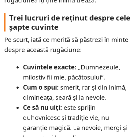
rugăciunea îți ține inima trează.
Trei lucruri de reținut despre cele
șapte cuvinte
Pe scurt, iată ce merită să păstrezi în minte
despre această rugăciune:
Cuvintele exacte:
„Dumnezeule,
milostiv fii mie, păcătosului”.
Cum o spui:
smerit, rar și din inimă,
dimineața, seară și la nevoie.
Ce să nu uiți:
este sprijin
duhovnicesc și tradiție vie, nu
garanție magică. La nevoie, mergi și