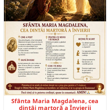
Sfânta Maria Magdalena, cea
dintâi martoră a Învierii