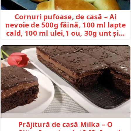
Cornuri pufoase, de casă – Ai
nevoie de 500g făină, 100 ml lapte
cald, 100 ml ulei,1 ou, 30g unt și…
Prăjitură de casă Milka – O