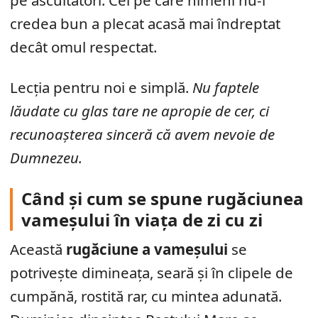
pe ascultători. Cel pe care nimeni nu-l
credea bun a plecat acasă mai îndreptat
decât omul respectat.
Lecția pentru noi e simplă.
Nu faptele
lăudate cu glas tare ne apropie de cer, ci
recunoașterea sinceră că avem nevoie de
Dumnezeu.
Când și cum se spune rugăciunea
vameșului în viața de zi cu zi
Această
rugăciune a vameșului
se
potrivește dimineața, seară și în clipele de
cumpănă, rostită rar, cu mintea adunată.