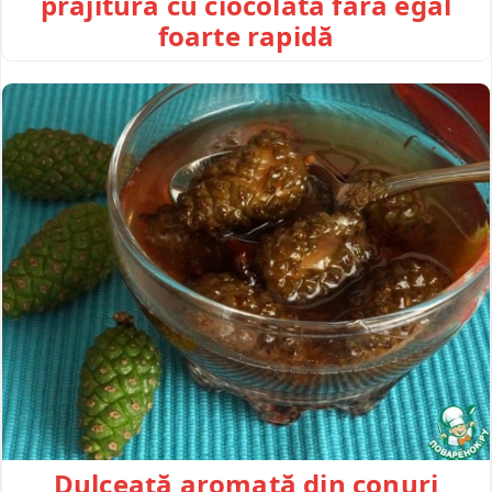
prăjitură cu ciocolată fără egal
foarte rapidă
Dulceață aromată din conuri