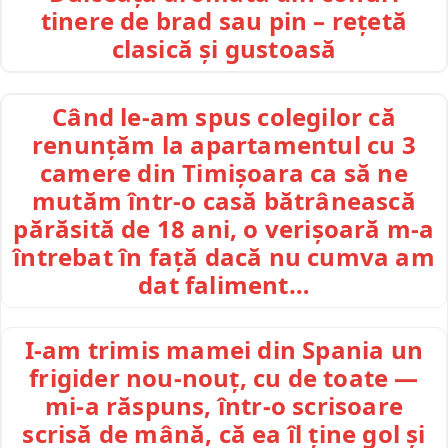
tinere de brad sau pin – rețetă
clasică și gustoasă
Când le-am spus colegilor că
renunțăm la apartamentul cu 3
camere din Timișoara ca să ne
mutăm într-o casă bătrânească
părăsită de 18 ani, o verișoară m-a
întrebat în față dacă nu cumva am
dat faliment…
I-am trimis mamei din Spania un
frigider nou-nouț, cu de toate —
mi-a răspuns, într-o scrisoare
scrisă de mână, că ea îl ține gol și