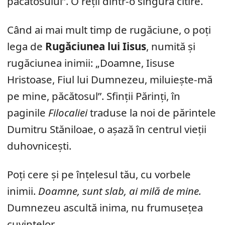
păcătosului”. O reții dintr-o singură citire.
Când ai mai mult timp de rugăciune, o poți
lega de
Rugăciunea lui Iisus
, numită și
rugăciunea inimii: „Doamne, Iisuse
Hristoase, Fiul lui Dumnezeu, miluiește-mă
pe mine, păcătosul”. Sfinții Părinți, în
paginile
Filocaliei
traduse la noi de părintele
Dumitru Stăniloae, o așază în centrul vieții
duhovnicești.
Poți cere și pe înțelesul tău, cu vorbele
inimii.
Doamne, sunt slab, ai milă de mine.
Dumnezeu ascultă inima, nu frumusețea
cuvintelor.