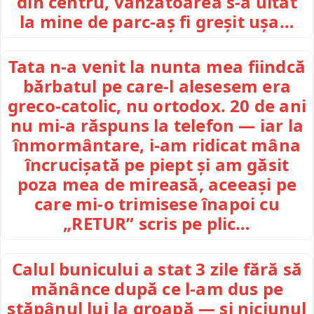
din centru, vânzătoarea s-a uitat
la mine de parc-aș fi greșit ușa…
Tata n-a venit la nunta mea fiindcă
bărbatul pe care-l alesesem era
greco-catolic, nu ortodox. 20 de ani
nu mi-a răspuns la telefon — iar la
înmormântare, i-am ridicat mâna
încrucișată pe piept și am găsit
poza mea de mireasă, aceeași pe
care mi-o trimisese înapoi cu
„RETUR” scris pe plic…
Calul bunicului a stat 3 zile fără să
mănânce după ce l-am dus pe
stăpânul lui la groapă — și niciunul