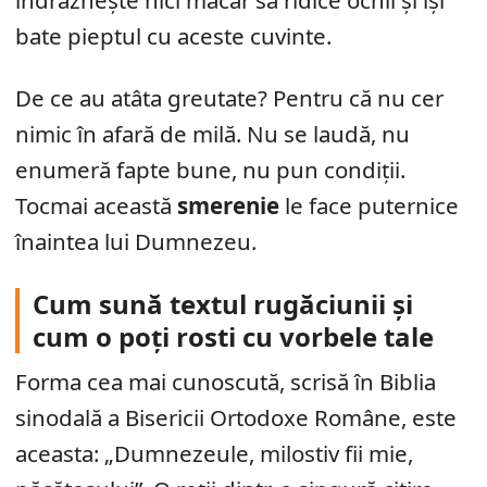
îndrăznește nici măcar să ridice ochii și își
bate pieptul cu aceste cuvinte.
De ce au atâta greutate? Pentru că nu cer
nimic în afară de milă. Nu se laudă, nu
enumeră fapte bune, nu pun condiții.
Tocmai această
smerenie
le face puternice
înaintea lui Dumnezeu.
Cum sună textul rugăciunii și
cum o poți rosti cu vorbele tale
Forma cea mai cunoscută, scrisă în Biblia
sinodală a Bisericii Ortodoxe Române, este
aceasta: „Dumnezeule, milostiv fii mie,