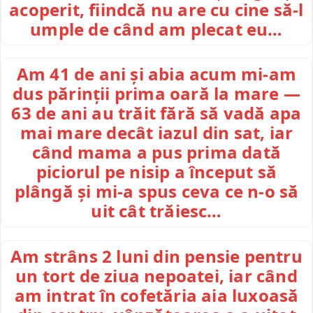
acoperit, fiindcă nu are cu cine să-l
umple de când am plecat eu…
Am 41 de ani și abia acum mi-am
dus părinții prima oară la mare —
63 de ani au trăit fără să vadă apa
mai mare decât iazul din sat, iar
când mama a pus prima dată
piciorul pe nisip a început să
plângă și mi-a spus ceva ce n-o să
uit cât trăiesc…
Am strâns 2 luni din pensie pentru
un tort de ziua nepoatei, iar când
am intrat în cofetăria aia luxoasă