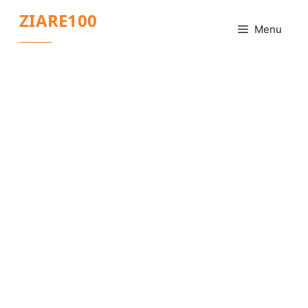
Sari
ZIARE100
la
Menu
conținut