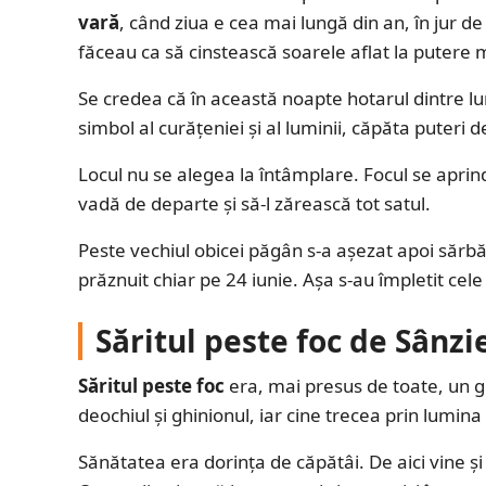
vară
, când ziua e cea mai lungă din an, în jur d
făceau ca să cinstească soarele aflat la putere 
Se credea că în această noapte hotarul dintre lu
simbol al curățeniei și al luminii, căpăta puteri 
Locul nu se alegea la întâmplare. Focul se aprin
vadă de departe și să-l zărească tot satul.
Peste vechiul obicei păgân s-a așezat apoi sărbă
prăznuit chiar pe 24 iunie. Așa s-au împletit cele
Săritul peste foc de Sânzi
Săritul peste foc
era, mai presus de toate, un ge
deochiul și ghinionul, iar cine trecea prin lumina l
Sănătatea era dorința de căpătâi. De aici vine ș