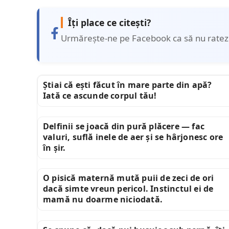
Îți place ce citești?
Urmărește-ne pe Facebook ca să nu ratezi 
Știai că ești făcut în mare parte din apă?
Iată ce ascunde corpul tău!
Delfinii se joacă din pură plăcere — fac
valuri, suflă inele de aer și se hârjonesc ore
în șir.
O pisică maternă mută puii de zeci de ori
dacă simte vreun pericol. Instinctul ei de
mamă nu doarme niciodată.