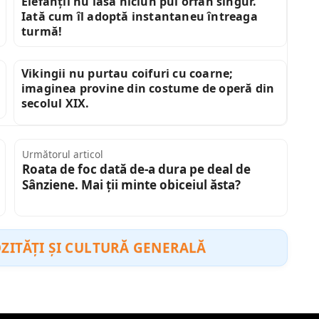
Elefanții nu lasă niciun pui orfan singur.
Iată cum îl adoptă instantaneu întreaga
turmă!
Vikingii nu purtau coifuri cu coarne;
imaginea provine din costume de operă din
secolul XIX.
Următorul articol
Roata de foc dată de-a dura pe deal de
Sânziene. Mai ții minte obiceiul ăsta?
ZITĂȚI ȘI CULTURĂ GENERALĂ