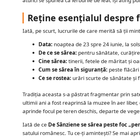
atunci se spunea că ierburile de leac își ating 
Reține esențialul despre 
Iată, pe scurt, lucrurile de care merită să ții mi
Data:
noaptea de 23 spre 24 iunie, la solst
De ce se sărea:
pentru sănătate, curățire 
Cine sărea:
tinerii, fetele de măritat și o
Cum se sărea în siguranță:
peste flăcări 
Ce se rostea:
urări scurte de sănătate și 
Tradiția aceasta s-a păstrat fragmentar prin sa
ultimii ani a fost reaprinsă la muzee în aer liber
aprinde focul pe teren deschis, departe de veget
Iată de ce
De Sânziene se sărea peste foc „pe
satului românesc. Tu ce-ți amintești? Se mai apri