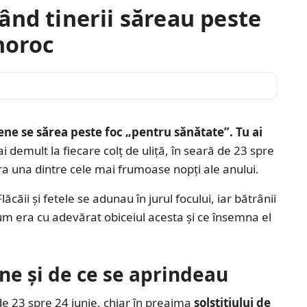
ând tinerii săreau peste
noroc
ene se sărea peste foc „pentru sănătate”. Tu ai
demult la fiecare colț de uliță, în seară de 23 spre
ra una dintre cele mai frumoase nopți ale anului.
ăcăii și fetele se adunau în jurul focului, iar bătrânii
m era cu adevărat obiceiul acesta și ce însemna el
ene și de ce se aprindeau
e 23 spre 24 iunie, chiar în preajma
solstițiului de