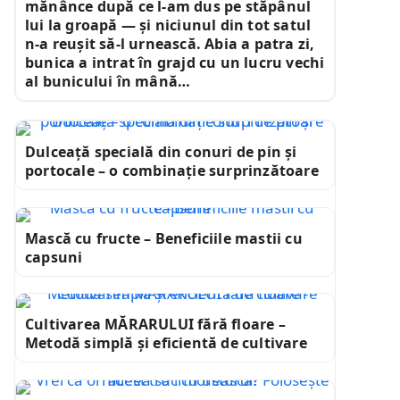
mănânce după ce l-am dus pe stăpânul
lui la groapă — și niciunul din tot satul
n-a reușit să-l urnească. Abia a patra zi,
bunica a intrat în grajd cu un lucru vechi
al bunicului în mână…
Dulceață specială din conuri de pin și
portocale – o combinație surprinzătoare
Mască cu fructe – Beneficiile mastii cu
capsuni
Cultivarea MĂRARULUI fără floare –
Metodă simplă și eficientă de cultivare