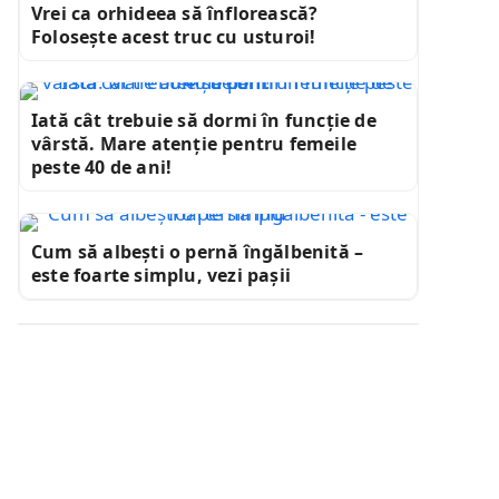
Vrei ca orhideea să înflorească?
Folosește acest truc cu usturoi!
Iată cât trebuie să dormi în funcție de
vârstă. Mare atenție pentru femeile
peste 40 de ani!
Cum să albești o pernă îngălbenită –
este foarte simplu, vezi pașii