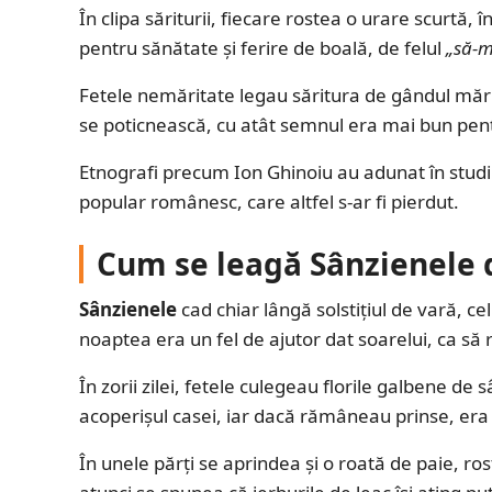
În clipa săriturii, fiecare rostea o urare scurtă, 
pentru sănătate și ferire de boală, de felul
„să-m
Fetele nemăritate legau săritura de gândul mărit
se poticnească, cu atât semnul era mai bun pen
Etnografi precum Ion Ghinoiu au adunat în studii
popular românesc, care altfel s-ar fi pierdut.
Cum se leagă Sânzienele d
Sânzienele
cad chiar lângă solstițiul de vară, c
noaptea era un fel de ajutor dat soarelui, ca să 
În zorii zilei, fetele culegeau florile galbene d
acoperișul casei, iar dacă rămâneau prinse, er
În unele părți se aprindea și o roată de paie, ros