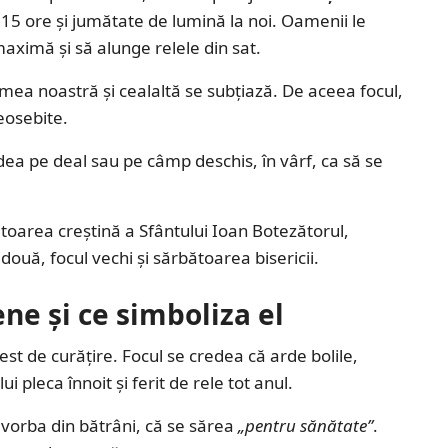
e 15 ore și jumătate de lumină la noi. Oamenii le
maximă și să alunge relele din sat.
mea noastră și cealaltă se subțiază. De aceea focul,
deosebite.
dea pe deal sau pe câmp deschis, în vârf, ca să se
toarea creștină a Sfântului Ioan Botezătorul,
 două, focul vechi și sărbătoarea bisericii.
ene și ce simboliza el
st de curățire. Focul se credea că arde bolile,
ui pleca înnoit și ferit de rele tot anul.
i vorba din bătrâni, că se sărea
„pentru sănătate”
.