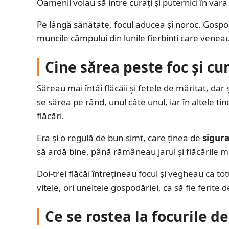
Oamenii voiau să intre curați și puternici în va
Pe lângă sănătate, focul aducea și noroc. Gospoda
muncile câmpului din lunile fierbinți care venea
Cine sărea peste foc și cu
Săreau mai întâi flăcăii și fetele de măritat, dar
se sărea pe rând, unul câte unul, iar în altele t
flăcări.
Era și o regulă de bun-simț, care ținea de
sigur
să ardă bine, până rămâneau jarul și flăcările mic
Doi-trei flăcăi întrețineau focul și vegheau ca t
vitele, ori uneltele gospodăriei, ca să fie ferite d
Ce se rostea la focurile d