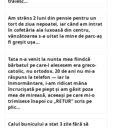
trăiesc…
Am strâns 2 luni din pensie pentru un
tort de ziua nepoatei, iar când am intrat
în cofetăria aia luxoasă din centru,
vânzătoarea s-a uitat la mine de parc-aș
fi greșit ușa…
Tata n-a venit la nunta mea fiindcă
bărbatul pe care-l alesesem era greco-
catolic, nu ortodox. 20 de ani nu mi-a
răspuns la telefon — iar la
înmormântare, i-am ridicat mâna
încrucișată pe piept și am găsit poza
mea de mireasă, aceeași pe care mi-o
trimisese înapoi cu „RETUR” scris pe
plic…
Calul bunicului a stat 3 zile fără să