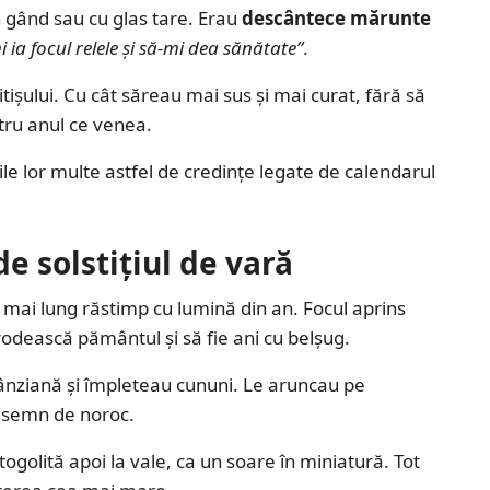
în gând sau cu glas tare. Erau
descântece mărunte
i ia focul relele și să-mi dea sănătate”
.
ișului. Cu cât săreau mai sus și mai curat, fără să
tru anul ce venea.
le lor multe astfel de credințe legate de calendarul
e solstițiul de vară
el mai lung răstimp cu lumină din an. Focul aprins
rodească pământul și să fie ani cu belșug.
e sânziană și împleteau cununi. Le aruncau pe
a semn de noroc.
togolită apoi la vale, ca un soare în miniatură. Tot