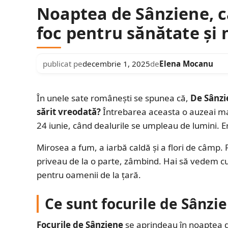
Noaptea de Sânziene, c
foc pentru sănătate și 
publicat pe
decembrie 1, 2025
de
Elena Mocanu
În unele sate românești se spunea că,
De Sânzi
sărit vreodată?
Întrebarea aceasta o auzeai mai 
24 iunie, când dealurile se umpleau de lumini. E
Mirosea a fum, a iarbă caldă și a flori de câmp. Fl
priveau de la o parte, zâmbind. Hai să vedem cu
pentru oamenii de la țară.
Ce sunt focurile de Sânzi
Focurile de Sânziene
se aprindeau în noaptea d