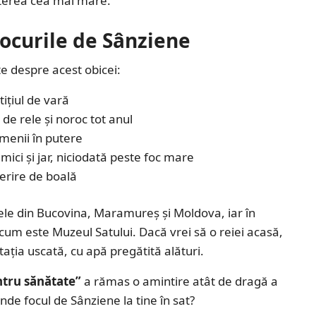
puterea cea mai mare.
focurile de Sânziene
nte despre acest obicei:
ițiul de vară
de rele și noroc tot anul
amenii în putere
mici și jar, niciodată peste foc mare
ferire de boală
tele din Bucovina, Maramureș și Moldova, iar în
, cum este Muzeul Satului. Dacă vrei să o reiei acasă,
ația uscată, cu apă pregătită alături.
ntru sănătate”
a rămas o amintire atât de dragă a
nde focul de Sânziene la tine în sat?