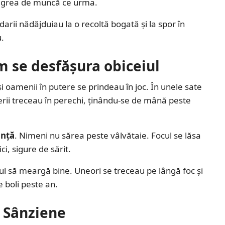
ra grea de muncă ce urma.
rii nădăjduiau la o recoltă bogată și la spor în
u.
m se desfășura obiceiul
 și oamenii în putere se prindeau în joc. În unele sate
inerii treceau în perechi, ținându-se de mână peste
anță
. Nimeni nu sărea peste vâlvătaie. Focul se lăsa
i, sigure de sărit.
otul să meargă bine. Uneori se treceau pe lângă foc și
e boli peste an.
e Sânziene