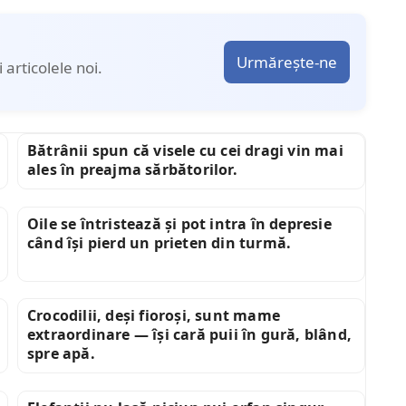
Urmărește-ne
articolele noi.
Bătrânii spun că visele cu cei dragi vin mai
ales în preajma sărbătorilor.
Oile se întristează și pot intra în depresie
când își pierd un prieten din turmă.
Crocodilii, deși fioroși, sunt mame
extraordinare — își cară puii în gură, blând,
spre apă.