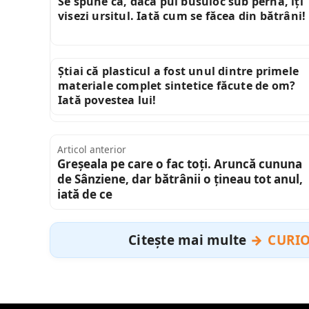
Se spune că, dacă pui busuioc sub pernă, îți
visezi ursitul. Iată cum se făcea din bătrâni!
Știai că plasticul a fost unul dintre primele
materiale complet sintetice făcute de om?
Iată povestea lui!
Articol anterior
Greșeala pe care o fac toți. Aruncă cununa
de Sânziene, dar bătrânii o țineau tot anul,
iată de ce
Citește mai multe
CURIO