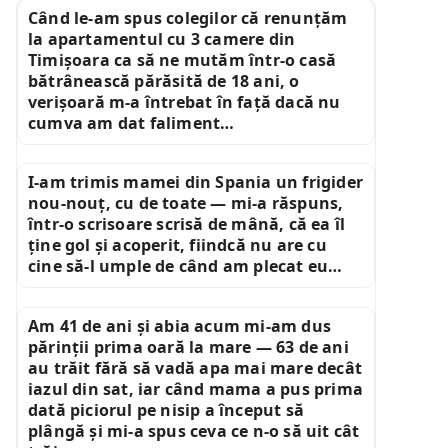
Când le-am spus colegilor că renunțăm
la apartamentul cu 3 camere din
Timișoara ca să ne mutăm într-o casă
bătrânească părăsită de 18 ani, o
verișoară m-a întrebat în față dacă nu
cumva am dat faliment…
I-am trimis mamei din Spania un frigider
nou-nouț, cu de toate — mi-a răspuns,
într-o scrisoare scrisă de mână, că ea îl
ține gol și acoperit, fiindcă nu are cu
cine să-l umple de când am plecat eu…
Am 41 de ani și abia acum mi-am dus
părinții prima oară la mare — 63 de ani
au trăit fără să vadă apa mai mare decât
iazul din sat, iar când mama a pus prima
dată piciorul pe nisip a început să
plângă și mi-a spus ceva ce n-o să uit cât